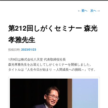
ン
メ
投
←
前へ
次へ
→
ニ
稿
ュ
ナ
ー
ビ
第212回しがくセミナー 森光
ゲ
ー
孝雅先生
シ
ョ
投稿日時:
2023/01/23
ン
1月9日は株式会社八天堂 代表取締役社長
森光孝雅先生をお迎えしてしがくセミナーを開催しました。
タイトルは『人生今日が始まり ～人間成長への挑戦～』です。