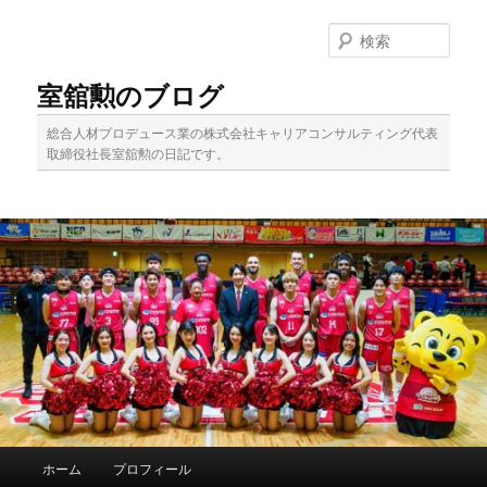
メ
イ
検
ン
索
コ
室舘勲のブログ
ン
テ
総合人材プロデュース業の株式会社キャリアコンサルティング代表
ン
取締役社長室舘勲の日記です。
ツ
へ
移
動
メ
ホーム
プロフィール
イ