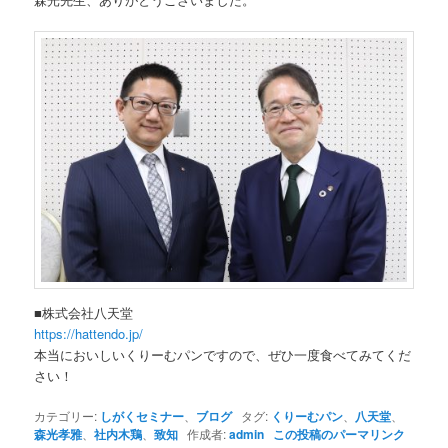
■株式会社八天堂
https://hattendo.jp/
本当においしいくりーむパンですので、ぜひ一度食べてみてくだ
さい！
カテゴリー:
しがくセミナー
、
ブログ
タグ:
くりーむパン
、
八天堂
、
森光孝雅
、
社内木鶏
、
致知
作成者:
admin
この投稿のパーマリンク