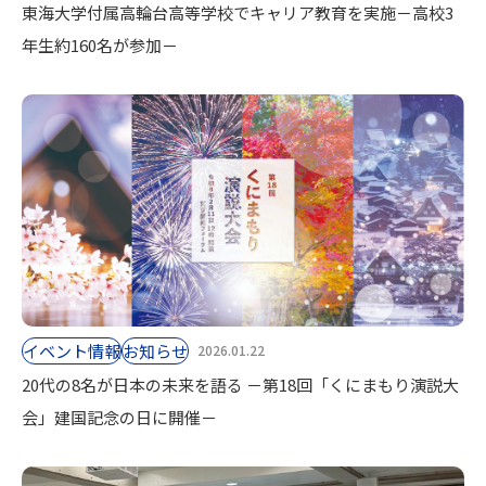
東海大学付属高輪台高等学校でキャリア教育を実施－高校3
年生約160名が参加－
イベント情報
お知らせ
2026.01.22
20代の8名が日本の未来を語る －第18回「くにまもり演説大
会」建国記念の日に開催－