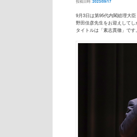
投稿日時:
2023/09/17
9月3日は第95代内閣総理大臣
野田佳彦先生をお迎えしてし
タイトルは「素志貫徹」です