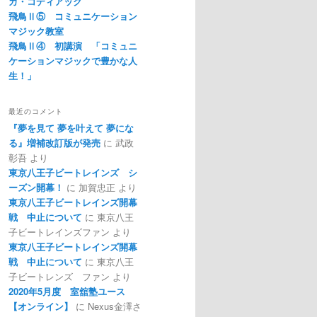
カ・コディアック
飛鳥Ⅱ⑤ コミュニケーション
マジック教室
飛鳥Ⅱ④ 初講演 「コミュニ
ケーションマジックで豊かな人
生！」
最近のコメント
『夢を見て 夢を叶えて 夢にな
る』増補改訂版が発売
に
武政
彰吾
より
東京八王子ビートレインズ シ
ーズン開幕！
に
加賀忠正
より
東京八王子ビートレインズ開幕
戦 中止について
に
東京八王
子ビートレインズファン
より
東京八王子ビートレインズ開幕
戦 中止について
に
東京八王
子ビートレンズ ファン
より
2020年5月度 室舘塾ユース
【オンライン】
に
Nexus金澤さ