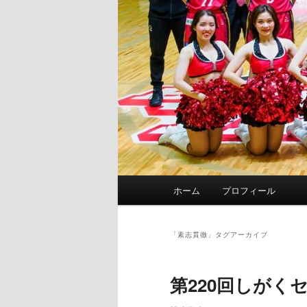
メ
ホーム
プロフィール
イ
ン
メ
「
素志貫徹
」タグアーカイブ
ニ
ュ
第220回しがく
ー