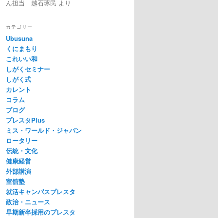
ん担当 越石琢民
より
カテゴリー
Ubusuna
くにまもり
これいい和
しがくセミナー
しがく式
カレント
コラム
ブログ
プレスタPlus
ミス・ワールド・ジャパン
ロータリー
伝統・文化
健康経営
外部講演
室舘塾
就活キャンパスプレスタ
政治・ニュース
早期新卒採用のプレスタ