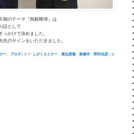
今期のテーマ『熱殺蜂球』は
お話として
きっかけで決めました。
先生のサインをいただきました。
ナー
、
ブログ
|
タグ:
しがくセミナー
、
素志貫徹
、
船橋市
、
野田佳彦
|
コ