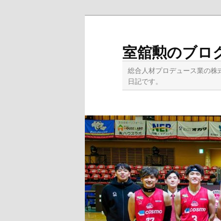
メ
サ
イ
ブ
ン
コ
室舘勲のブロ
コ
ン
ン
テ
総合人材プロデュース業の株
テ
ン
日記です。
ン
ツ
ツ
へ
へ
移
移
動
動