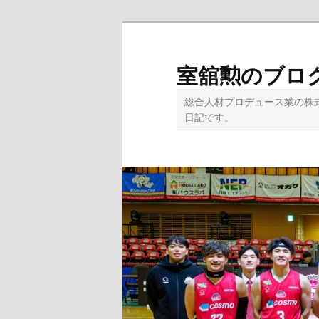
メ
サ
イ
ブ
ン
コ
室舘勲のブロ
コ
ン
ン
テ
総合人材プロデュース業の株
テ
ン
日記です。
ン
ツ
ツ
へ
へ
移
移
動
動