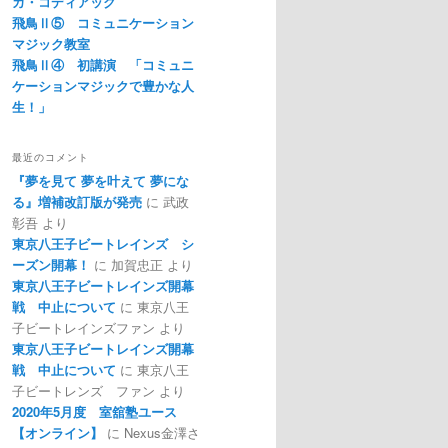
カ・コディアック
飛鳥Ⅱ⑤ コミュニケーション
マジック教室
飛鳥Ⅱ④ 初講演 「コミュニ
ケーションマジックで豊かな人
生！」
最近のコメント
『夢を見て 夢を叶えて 夢にな
る』増補改訂版が発売
に
武政
彰吾
より
東京八王子ビートレインズ シ
ーズン開幕！
に
加賀忠正
より
東京八王子ビートレインズ開幕
戦 中止について
に
東京八王
子ビートレインズファン
より
東京八王子ビートレインズ開幕
戦 中止について
に
東京八王
子ビートレンズ ファン
より
2020年5月度 室舘塾ユース
【オンライン】
に
Nexus金澤さ