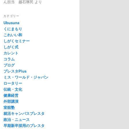
ん担当 越石琢民
より
カテゴリー
Ubusuna
くにまもり
これいい和
しがくセミナー
しがく式
カレント
コラム
ブログ
プレスタPlus
ミス・ワールド・ジャパン
ロータリー
伝統・文化
健康経営
外部講演
室舘塾
就活キャンパスプレスタ
政治・ニュース
早期新卒採用のプレスタ