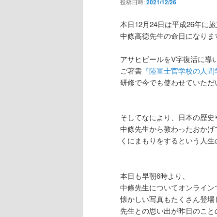
投稿日時:
2021/12/26
本日12月24日は平成26年に
中條高德先生の命日になりま
アサヒビールをV字復活に導
ご著書
『陸軍士官学校の人間
研修で今でも使わせていただ
そしてなにより、日本の歴史
中條先生から教わったおかげ
くにまもりをするという人生
本日も早朝6時より、
中條先生についてオンライン
懐かしい写真もたくさん登場
先生との思い出が昨日のこと