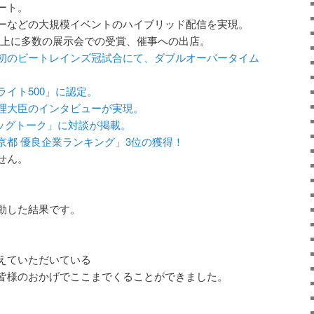
ート。
ーなどの大規模イベントのハイブリッド配信を実現。
以上に多数の展示会での受賞、催事への出店。
初のビートレインズ冠試合にて、ダブルオーバータイム
イト500」に認定。
理大臣のインタビュ
ーが実現。
「ビッグトーク」に対談が掲載。
京都 優良企業ランキング」3位の獲得！
せん。
動した結果です。
えていただいている
皆様のおかげでここまでくることができました。