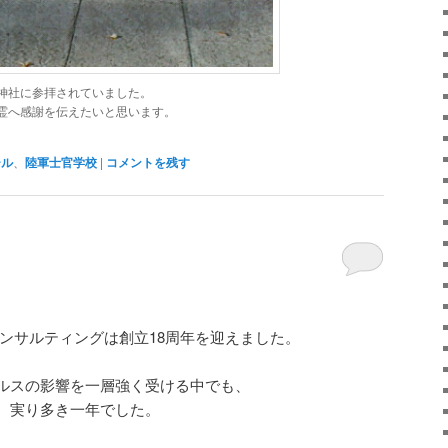
神社に参拝されていました。
霊へ感謝を伝えたいと思います。
ール
、
陸軍士官学校
|
コメントを残す
アコンサルティングは創立18周年を迎えました。
ルスの影響を一層強く受ける中でも、
、実り多き一年でした。