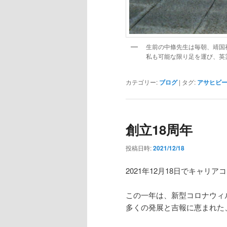
生前の中條先生は毎朝、靖国
私も可能な限り足を運び、英
カテゴリー:
ブログ
|
タグ:
アサヒビ
創立18周年
投稿日時:
2021/12/18
2021年12月18日でキャリ
この一年は、新型コロナウィ
多くの発展と吉報に恵まれた