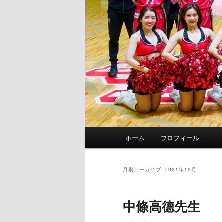
メ
ホーム
プロフィール
イ
ン
メ
月別アーカイブ:
2021年12月
ニ
ュ
中條高德先生
ー