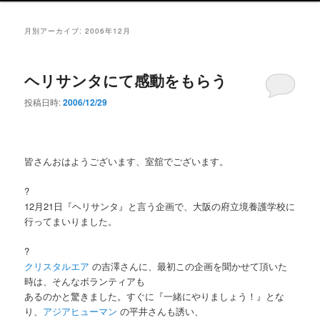
ン
メ
月別アーカイブ:
2006年12月
ニ
ュ
ー
ヘリサンタにて感動をもらう
投稿日時:
2006/12/29
皆さんおはようございます、室舘でございます。
?
12月21日『ヘリサンタ』と言う企画で、大阪の府立境養護学校に
行ってまいりました。
?
クリスタルエア
の吉澤さんに、最初この企画を聞かせて頂いた
時は、そんなボランティアも
あるのかと驚きました。すぐに『一緒にやりましょう！』とな
り、
アジアヒューマン
の平井さんも誘い、