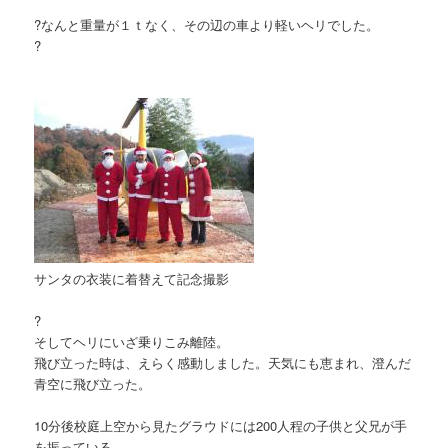
?
なんと重量が１ｔなく、その辺の車より軽いヘリでした。
?
サンタの衣装に着替えて記念撮影
?
そしてヘリにいざ乗りこみ離陸。
飛び立った時は、えらく感動しました。天気にも恵まれ、澄んだ
青空に飛び立った。
10分後校庭上空から見たグラウドには200人程の子供と父兄が手
を振っている。