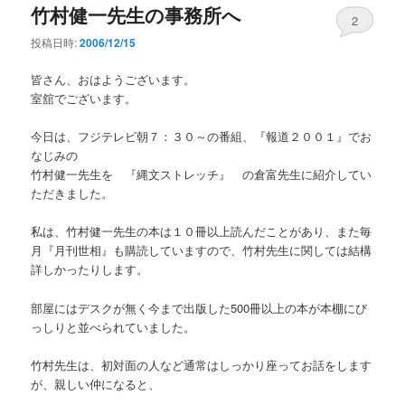
竹村健一先生の事務所へ
2
投稿日時:
2006/12/15
皆さん、おはようございます。
室舘でございます。
今日は、フジテレビ朝７：３０～の番組、『報道２００１』でお
なじみの
竹村健一先生を 『縄文ストレッチ』 の倉富先生に紹介してい
ただきました。
私は、竹村健一先生の本は１０冊以上読んだことがあり、また毎
月『月刊世相』も購読していますので、竹村先生に関しては結構
詳しかったりします。
部屋にはデスクが無く今まで出版した500冊以上の本が本棚にび
っしりと並べられていました。
竹村先生は、初対面の人など通常はしっかり座ってお話をします
が、親しい仲になると、