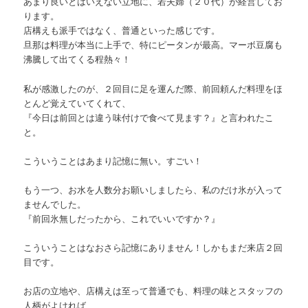
あまり良いとはいえない立地に、若夫婦（２０代）が経営してお
ります。
店構えも派手ではなく、普通といった感じです。
旦那は料理が本当に上手で、特にピータンが最高。マーボ豆腐も
沸騰して出てくる程熱々！
私が感激したのが、２回目に足を運んだ際、前回頼んだ料理をほ
とんど覚えていてくれて、
『今日は前回とは違う味付けで食べて見ます？』と言われたこ
と。
こういうことはあまり記憶に無い。すごい！
もう一つ、お水を人数分お願いしましたら、私のだけ氷が入って
ませんでした。
『前回氷無しだったから、これでいいですか？』
こういうことはなおさら記憶にありません！しかもまだ来店２回
目です。
お店の立地や、店構えは至って普通でも、料理の味とスタッフの
人柄がよければ