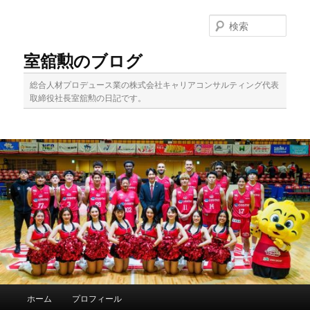
メ
サ
イ
ブ
検
ン
コ
索
コ
ン
室舘勲のブログ
ン
テ
テ
ン
総合人材プロデュース業の株式会社キャリアコンサルティング代表
ン
ツ
取締役社長室舘勲の日記です。
ツ
へ
へ
移
移
動
動
メ
ホーム
プロフィール
イ