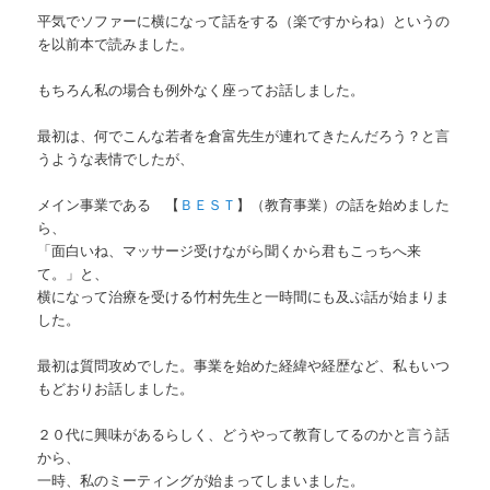
平気でソファーに横になって話をする（楽ですからね）というの
を以前本で読みました。
もちろん私の場合も例外なく座ってお話しました。
最初は、何でこんな若者を倉富先生が連れてきたんだろう？と言
うような表情でしたが、
メイン事業である 【
ＢＥＳＴ
】（教育事業）の話を始めました
ら、
「面白いね、マッサージ受けながら聞くから君もこっちへ来
て。」と、
横になって治療を受ける竹村先生と一時間にも及ぶ話が始まりま
した。
最初は質問攻めでした。事業を始めた経緯や経歴など、私もいつ
もどおりお話しました。
２０代に興味があるらしく、どうやって教育してるのかと言う話
から、
一時、私のミーティングが始まってしまいました。