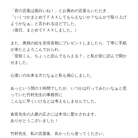
「君の言葉は面白いね！」とお褒めの言葉もいただき、
「いくつかまとめてＦＡＸしてもらえないか？なんかで取り上げ
ようかなぁ」と言われるほどでした。
（後日、まとめてＦＡＸしました。）
また、奥様の絵を安倍首相にプレゼントしましたら、丁寧に手紙
が来たとよろこんでおられ、
「室舘くん、ちょっと読んでもらえる？」と私が皆に読んで聞か
せました。
心遣いの出来る方だなぁと私も感心しました。
あっという間の１時間でしたが、いつかは行ってみたいなぁと思
っていた竹村先生の事務所に
こんなに早くいけるとは考えもしませんでした。
倉富先生の人脈の広さには本当に驚かされます。
ありがとうございました！
竹村先生、私の言葉集、良かったら使ってください。