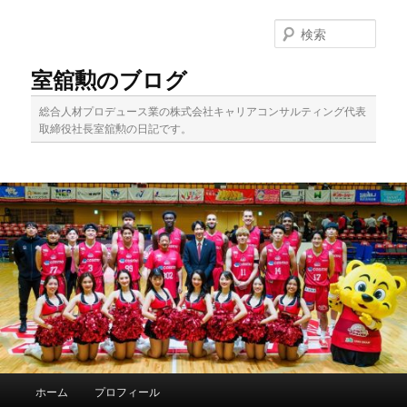
メ
サ
イ
ブ
検
ン
コ
索
コ
ン
室舘勲のブログ
ン
テ
テ
ン
総合人材プロデュース業の株式会社キャリアコンサルティング代表
ン
ツ
取締役社長室舘勲の日記です。
ツ
へ
へ
移
移
動
動
メ
ホーム
プロフィール
イ