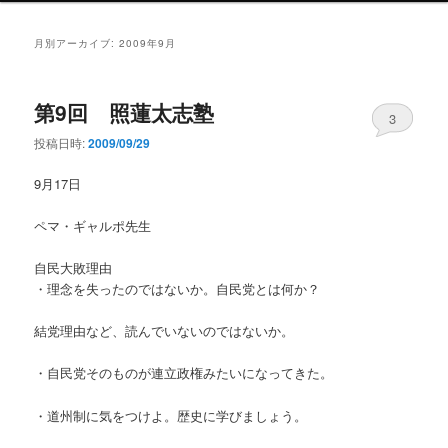
ン
メ
月別アーカイブ:
2009年9月
ニ
ュ
ー
第9回 照蓮太志塾
3
投稿日時:
2009/09/29
9月17日
ペマ・ギャルポ先生
自民大敗理由
・理念を失ったのではないか。自民党とは何か？
結党理由など、読んでいないのではないか。
・自民党そのものが連立政権みたいになってきた。
・道州制に気をつけよ。歴史に学びましょう。