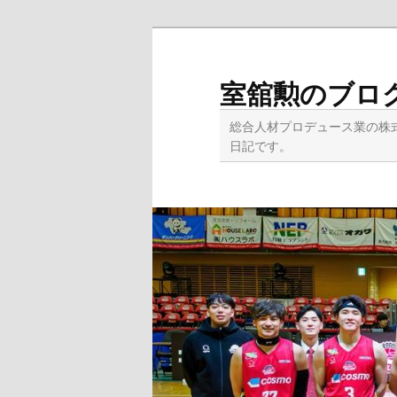
メ
サ
イ
ブ
ン
コ
室舘勲のブロ
コ
ン
ン
テ
総合人材プロデュース業の株
テ
ン
日記です。
ン
ツ
ツ
へ
へ
移
移
動
動