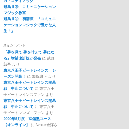
カ・コディアック
飛鳥Ⅱ⑤ コミュニケーション
マジック教室
飛鳥Ⅱ④ 初講演 「コミュニ
ケーションマジックで豊かな人
生！」
最近のコメント
『夢を見て 夢を叶えて 夢にな
る』増補改訂版が発売
に
武政
彰吾
より
東京八王子ビートレインズ シ
ーズン開幕！
に
加賀忠正
より
東京八王子ビートレインズ開幕
戦 中止について
に
東京八王
子ビートレインズファン
より
東京八王子ビートレインズ開幕
戦 中止について
に
東京八王
子ビートレンズ ファン
より
2020年5月度 室舘塾ユース
【オンライン】
に
Nexus金澤さ