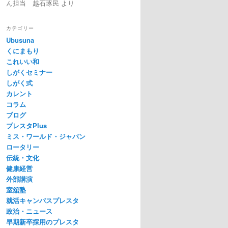
ん担当 越石琢民
より
カテゴリー
Ubusuna
くにまもり
これいい和
しがくセミナー
しがく式
カレント
コラム
ブログ
プレスタPlus
ミス・ワールド・ジャパン
ロータリー
伝統・文化
健康経営
外部講演
室舘塾
就活キャンパスプレスタ
政治・ニュース
早期新卒採用のプレスタ