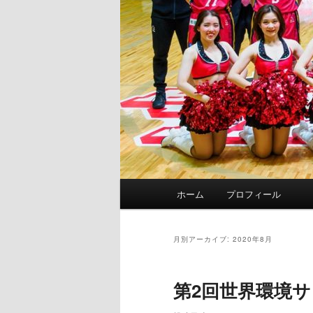
メ
ホーム
プロフィール
イ
ン
メ
月別アーカイブ:
2020年8月
ニ
ュ
第2回世界環境
ー