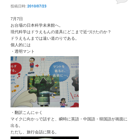
投稿日時:
2010/07/23
7月7日
お台場の日本科学未来館へ。
現代科学はドラえもんの道具にどこまで近づけたのか？
ドラえもんまでは遠い道のりである。
個人的には
・透明マント
・翻訳こんにゃく
マイクに向かっで話すと、瞬時に英語・中国語・韓国語が画面に
出る。
ただし、旅行会話に限る。