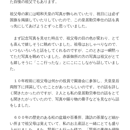
た自慢の祖父でもあります。
祖父母の家には昭和天皇の写真が飾られていたり、祝日には必ず
国旗を掲揚していたりしていたので、この皇居勤労奉仕の話を真
っ先にしてあげようとずっと思っていました。
まず記念写真を見せた時点で、祖父母の目の色が変わり、とて
も喜んで嬉しそうに眺めていました。祖母はおしゃべりなので、
いつもいろいろと話をしてくれるのですが、このときは一瞬黙っ
てただ写真を眺めていました。赤坂御所の方の写真は祖父がとて
も嬉しそうに「ここ行ったな」とにこにこしながら話していまし
た。
１０年程前に祖父母は何かの役員で園遊会に参加し、天皇皇后
両陛下に拝謁していたことがあったらしいのです。その話を詳し
く聞きたかったのですが、２人とも私の皇居勤労奉仕の話をとて
も聞きたがっていたので、写真や賜り物の冊子などを見ながら話
をしました。
６００年の歴史のある松の盆栽や百番所、諏訪の茶屋など細か
い所まで祖父母は覚えていて、私のお土産話と一緒にとても盛り
上がりました。また、賢所にも行った様で、「賢所の裏側を掃除