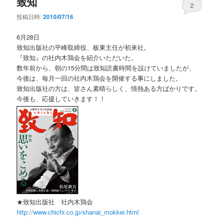
致知
2
投稿日時:
2010/07/16
6月28日
致知出版社の平峰取締役、板東主任が初来社。
『致知』の社内木鶏会を紹介いただいた。
数年前から、朝の15分間は致知読書時間を設けていましたが、
今後は、毎月一回の社内木鶏会を開催する事にしました。
致知出版社の方は、皆さん素晴らしく、情熱ある方ばかりです。
今後も、応援していきます！！
★致知出版社 社内木鶏会
http://www.chichi.co.jp/shanai_mokkei.html