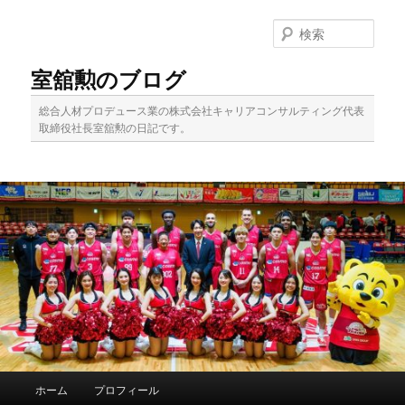
メ
サ
イ
ブ
検
ン
コ
索
コ
ン
室舘勲のブログ
ン
テ
テ
ン
総合人材プロデュース業の株式会社キャリアコンサルティング代表
ン
ツ
取締役社長室舘勲の日記です。
ツ
へ
へ
移
移
動
動
メ
ホーム
プロフィール
イ