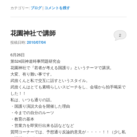
カテゴリー:
ブログ
|
コメントを残す
花園神社で講師
2
投稿日時:
2010/07/04
6月26日
第524回神道時事問題研究会
花園神社で『若者が考える国護り』というテーマで講演。
大変、有り難い事です。
武捨くんと私で交互に話すというスタイル。
武捨くんはとても素晴らしいスピーチをし、会場から拍手喝采で
した！！
私は、いつも通りの話。
・国護り演説大会を開催した理由
・今までの自分のルーツ
・教育の基本
・営業力を即実行出来る話などなど
質問コーナーでは、予想通り反論的意見が・・・・！！（少し私