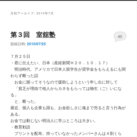
ン
メ
月別アーカイブ:
2010年7月
ニ
ュ
ー
第３回 室舘塾
40
投稿日時:
2010/07/25
７月２５日
・君に伝えたい、日本（産経新聞Ｈ２０．１０．１７）
明治時代、アメリカで日本人留学生が奨学金をもらえるにも関
わらず断った話
お金に困ってそうなので援助しようという申し出に対して
「貧乏が理由で他人からカネをもらっては物乞（ご）いにな
る」
と、断った。
最近、個人も企業も国も、お金欲しさに魂まで売ると言う行為が
ある。
お金では動じない明治人に学ぶところは大きい。
・教育勅語
プリントを配布。持っていなかったメンバーさんは４割くら