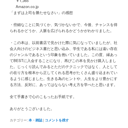
￥1,365
Amazon.co.jp
「まずは上司を勝たせなさい」の感想
・些細なことに気づくか、気づかないかで、今後、チャンスを得
られるかどうか、人脈を広げられるかどうかがわかりました。
・この本は、以前書店で見かけた際に気になっていましたが、社
会人向けのビジネス書だと思い込み、学生である私には遠い存在
のジャンルであるという印象を抱いていました。この度、縁あっ
てBESTに入会することになり、再びこの本を見かけ購入しまし
た。じっくり読んでみるとただのテクニックではなく、人として
の在り方を根本から正してくれる思考がたくさん盛り込まれてい
るように感じました。生きる為のヒントや、人生をより豊かにす
る方法、反対に、あってはならない考え方を学べたと思います。
全て手書きで心のこもったお手紙です。
ありがとうございました。
カテゴリー:
本・雑誌
|
コメントを残す