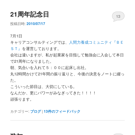
21周年記念日
13
投稿日時:
2010/07/17
7月1日
キャリアコンサルティングでは、
人間力養成コミュニティ『ＢＥ
ＳＴ』
を運営しております。
会社は違いますが、私が起業家を目指して勉強会に入会して本日
で21周年になりました。
朝、気合いを入れて５：００に起床し出社。
丸12時間かけて21年間の振り返りと、今後の決意をノートに綴っ
た。
こういった節目は、大切にしている。
なんだか、更にパワーがみなぎってきた！！！！
頑張ります。
カテゴリー:
ブログ
|
13
件のフィードバック