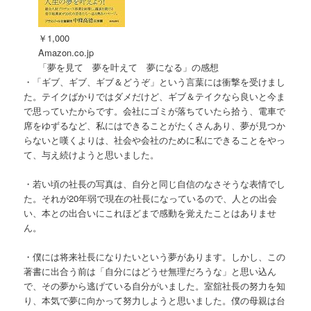
￥1,000
Amazon.co.jp
「夢を見て 夢を叶えて 夢になる」の感想
・「ギブ、ギブ、ギブ＆どうぞ」という言葉には衝撃を受けまし
た。テイクばかりではダメだけど、ギブ＆テイクなら良いと今ま
で思っていたからです。会社にゴミが落ちていたら拾う、電車で
席をゆずるなど、私にはできることがたくさんあり、夢が見つか
らないと嘆くよりは、社会や会社のために私にできることをやっ
て、与え続けようと思いました。
・若い頃の社長の写真は、自分と同じ自信のなさそうな表情でし
た。それが20年弱で現在の社長になっているので、人との出会
い、本との出合いにこれほどまで感動を覚えたことはありませ
ん。
・僕には将来社長になりたいという夢があります。しかし、この
著書に出合う前は「自分にはどうせ無理だろうな」と思い込ん
で、その夢から逃げている自分がいました。室舘社長の努力を知
り、本気で夢に向かって努力しようと思いました。僕の母親は台