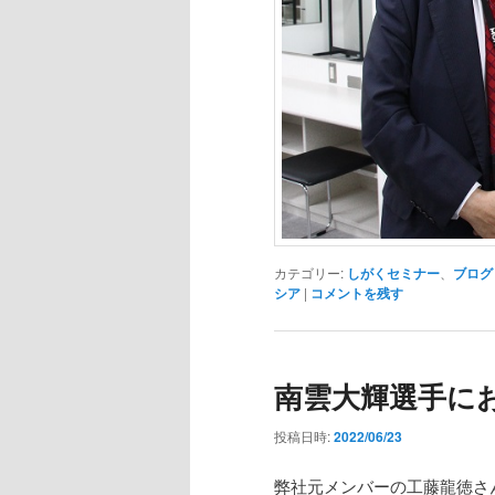
カテゴリー:
しがくセミナー
、
ブログ
シア
|
コメントを残す
南雲大輝選手に
投稿日時:
2022/06/23
弊社元メンバーの工藤龍徳さ