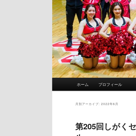
メ
ホーム
プロフィール
イ
ン
メ
月別アーカイブ:
2022年6月
ニ
ュ
第205回しがく
ー