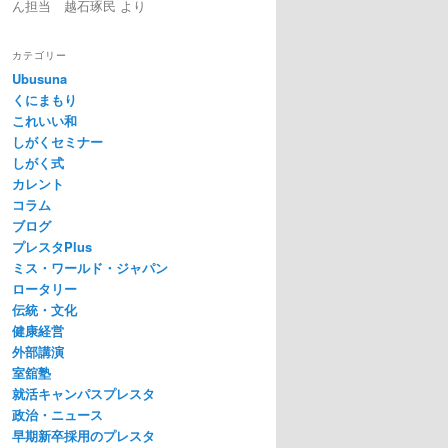
ん担当 越石琢民
より
カテゴリー
Ubusuna
くにまもり
これいい和
しがくセミナー
しがく式
カレント
コラム
ブログ
プレスタPlus
ミス・ワールド・ジャパン
ロータリー
伝統・文化
健康経営
外部講演
室舘塾
就活キャンパスプレスタ
政治・ニュース
早期新卒採用のプレスタ