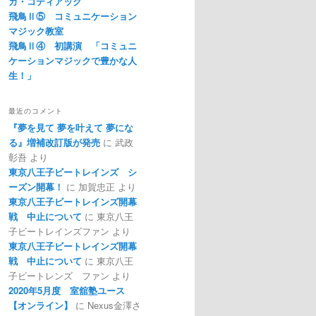
カ・コディアック
飛鳥Ⅱ⑤ コミュニケーション
マジック教室
飛鳥Ⅱ④ 初講演 「コミュニ
ケーションマジックで豊かな人
生！」
最近のコメント
『夢を見て 夢を叶えて 夢にな
る』増補改訂版が発売
に
武政
彰吾
より
東京八王子ビートレインズ シ
ーズン開幕！
に
加賀忠正
より
東京八王子ビートレインズ開幕
戦 中止について
に
東京八王
子ビートレインズファン
より
東京八王子ビートレインズ開幕
戦 中止について
に
東京八王
子ビートレンズ ファン
より
2020年5月度 室舘塾ユース
【オンライン】
に
Nexus金澤さ