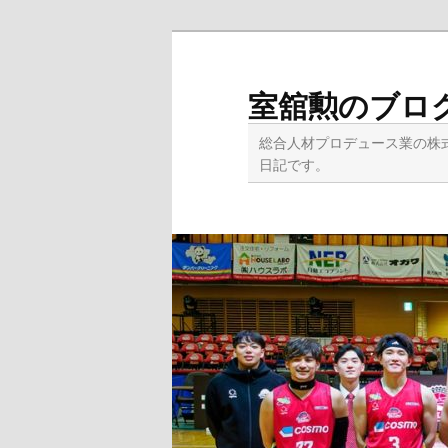
メ
サ
イ
ブ
ン
コ
室舘勲のブロ
コ
ン
ン
テ
総合人材プロデュース業の株
テ
ン
日記です。
ン
ツ
ツ
へ
へ
移
移
動
動