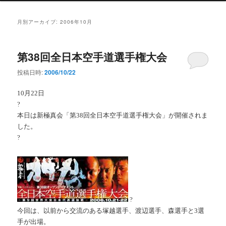
ン
メ
月別アーカイブ:
2006年10月
ニ
ュ
ー
第38回全日本空手道選手権大会
投稿日時:
2006/10/22
10月22日
?
本日は新極真会「第38回全日本空手道選手権大会」が開催されま
した。
?
?
今回は、以前から交流のある塚越選手、渡辺選手、森選手と3選
手が出場。