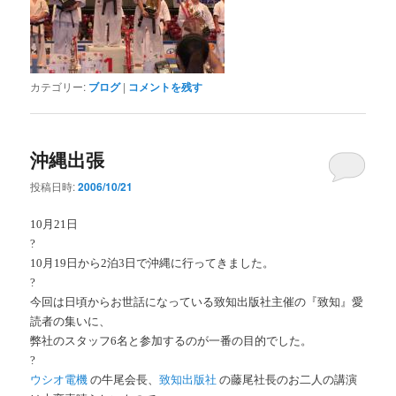
カテゴリー:
ブログ
|
コメントを残す
沖縄出張
投稿日時:
2006/10/21
10月21日
?
10月19日から2泊3日で沖縄に行ってきました。
?
今回は日頃からお世話になっている致知出版社主催の『致知』愛
読者の集いに、
弊社のスタッフ6名と参加するのが一番の目的でした。
?
ウシオ電機
の牛尾会長、
致知出版社
の藤尾社長のお二人の講演