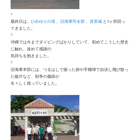
?
最終日は、
ひめゆりの塔
、
旧海軍司令部
、
首里城
と3ヶ所回っ
てきました。
?
沖縄では今までダイビングばかりしていて、初めてこうした歴史
に触れ、改めて感謝の
気持ちを抱きました。
?
旧海軍本部には、つるはしで掘った跡や手榴弾で自決し飛び散っ
た破片など、戦争の傷跡が
生々しく残っていました。