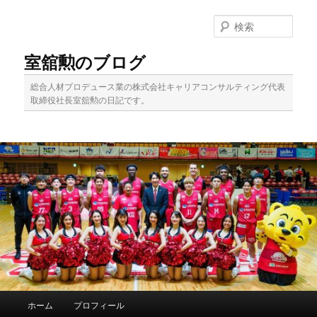
メ
サ
イ
ブ
検
ン
コ
索
コ
ン
室舘勲のブログ
ン
テ
テ
ン
総合人材プロデュース業の株式会社キャリアコンサルティング代表
ン
ツ
取締役社長室舘勲の日記です。
ツ
へ
へ
移
移
動
動
メ
ホーム
プロフィール
イ