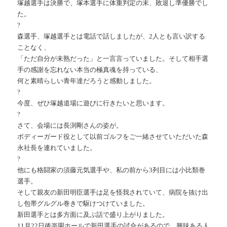
塚越選手は決勝で、塚本選手に体重判定の末、敗退し準優勝でし
た。
?
森選手、塚越選手とは電話で話しましたが、2人とも言い訳する
ことなく、
「ただ自分が未熟だった」と一言言っていました。そして相手選
手の感謝を忘れない本当の極真魂を持っている、
何と素晴らしい青年達だろうと感動しました。
?
今度、ぜひ塚越道場に遊びに行きたいと思います。
?
さて、会場には長渕剛さんの姿が。
ボディーガード役として以前ゴルフをご一緒させていただいた森
永社長を連れていました。
?
他にも格闘家の須藤元気選手や、私の前から3列目には小比類巻
選手。
そして親友の新田明臣選手は足を怪我されていて、病院を抜け出
し包帯グルグル巻きで駆けつけていました。
新田選手とは多方面に及ぶ話で盛り上がりました。
11月22日後楽園ホールで新田選手の試合があるので、興味ある人