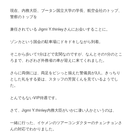
現在、内務大臣、ブータン国立大学の学長、航空会社のトップ、
警察のトップを
兼任されている Jigmi Y.thinleyさんにお会いすることに。
ゾンカという国会の駐車場にドキドキしながら到着。
そこから歩いて1分ほどで玄関なのですが、なんとその1分のとこ
ろまで、わざわざ外務省の車が迎えに来てくれました。
さらに両側には、両足をビシっと揃えた警備員が3人。きっちり
とした礼をする姿は、スタッフの芳賀くんを見ているようでし
た。
とんでもないVIP待遇です。
さて、Jigmi Y.thinley内務大臣がいかに凄い人かというのは、
一緒に行った、イケメンのツアーコンダクターのチェンチョンさ
んの対応でわかりました。