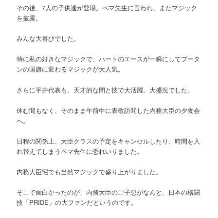
その後、7人の子供達が登場。ペマ先生に言われ、またマジック
を披露。
みんな大喜びでした。
特に私の好きなマジックで、ハートのエースが一瞬にしてブータ
ンの国旗に変わるマジックが大人気。
さらに平井代表も、天才的な間と技で大活躍。大盛況でした。
休む間もなく、そのまま午前中に表敬訪問した内務大臣の夕食会
へ。
日程の関係上、大臣クラスの予定をキャンセルしたり、時間を入
れ替えてしまうペマ先生に恐れいりました。
内務大臣宅でも当然マジックで盛り上がりました。
そこで面白かったのが、内務大臣のご子息がなんと、日本の格闘
技「PRIDE」の大ファンだというのです。