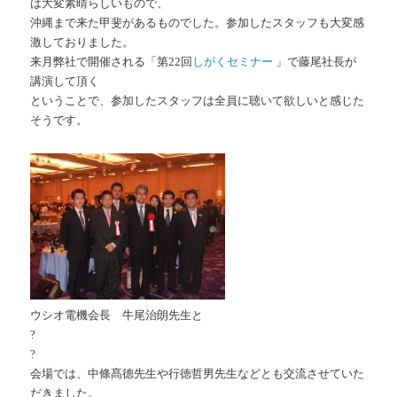
は大変素晴らしいもので、
沖縄まで来た甲斐があるものでした。参加したスタッフも大変感
激しておりました。
来月弊社で開催される「第22回
しがくセミナー
」で藤尾社長が
講演して頂く
ということで、参加したスタッフは全員に聴いて欲しいと感じた
そうです。
ウシオ電機会長 牛尾治朗先生と
?
?
会場では、中條髙德先生や行徳哲男先生などとも交流させていた
だきました。