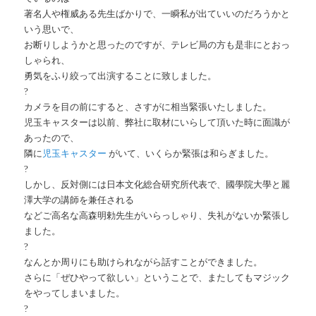
著名人や権威ある先生ばかりで、一瞬私が出ていいのだろうかと
いう思いで、
お断りしようかと思ったのですが、テレビ局の方も是非にとおっ
しゃられ、
勇気をふり絞って出演することに致しました。
?
カメラを目の前にすると、さすがに相当緊張いたしました。
児玉キャスターは以前、弊社に取材にいらして頂いた時に面識が
あったので、
隣に
児玉キャスター
がいて、いくらか緊張は和らぎました。
?
しかし、反対側には日本文化総合研究所代表で、國學院大學と麗
澤大学の講師を兼任される
などご高名な高森明勅先生がいらっしゃり、失礼がないか緊張し
ました。
?
なんとか周りにも助けられながら話すことができました。
さらに「ぜひやって欲しい」ということで、またしてもマジック
をやってしまいました。
?