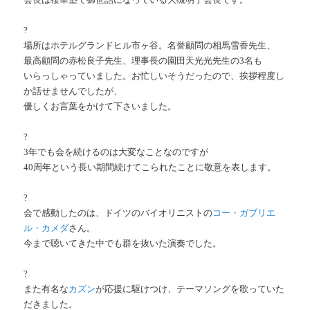
?
場所はホテルグランドヒル市ヶ谷。名誉顧問の相馬雪香先生、
最高顧問の赤松良子先生、理事長の園田天光光先生の3名も
いらっしゃっていました。お忙しいそうだったので、挨拶程度し
か話せませんでしたが、
優しくお言葉をかけて下さいました。
?
3年でも会を続けるのは大変なことなのですが
40周年という長い期間続けてこられたことに敬意を表します。
?
会で感動したのは、ドイツのバイオリニストの
コー・ガブリエ
ル・カメダ
さん。
今まで聴いてきた中でも群を抜いた演奏でした。
?
また有名な
カズン
が応援に駆けつけ、テーマソングを歌っていた
だきました。