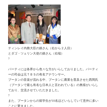
ティンレイ内務大臣の娘さん（右から２人目）
とダゴ・ツェリン大使の娘さん（右端）
?
パーティには各界から色々な方がいらしておりました。パーティ
ーの司会は元ＴＢＳの有名アナウンサー。
ブータンの音楽が流れる中、ブータンに農業を普及させた西岡氏
（ブータンで最も有名な日本人と言われている）の奥様がいらし
ており、交流させていただきました。
?
また、ブータンからの留学生が10名ほどいらしていて意外に多い
ことに驚きました。