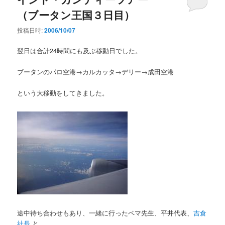
（ブータン王国３日目）
投稿日時:
2006/10/07
翌日は合計24時間にも及ぶ移動日でした。
ブータンのパロ空港→カルカッタ→デリー→成田空港
という大移動をしてきました。
途中待ち合わせもあり、一緒に行ったペマ先生、平井代表、
吉倉
社長
と