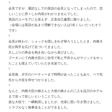
?
会見ですが、通訳なしでの英語の会見となってしまったので、悲
しいことに所々しか内容がわかりませんでした。
英語のユーモアにも笑えず、正直自己嫌悪に陥りました。
（会場には英語があまり理解できない人は5名くらいだったそう
です）
?
会見が終わり、ショックを隠しきれず帰ろうとしたとき、内務大
臣が両手を広げて近づいてきました。
久しぶりの再会を抱き合いながら喜びました。
ブータンにて内務大臣のご自宅で私と平井さんがマジックをやっ
たことも憶えていていただき光栄でした。
?
会見後、夕方のパーティーまで時間があったこともあり、ペマ先
生から大役を仰せつかりました。
?
なんと、内務大臣の娘さんと大使の娘さんの二人を品川のホテル
まで送って欲しいということでした。
急な大役で、一瞬動揺しましたが、光栄に思い引き受けました。
トラブルなく無事送ることができました。