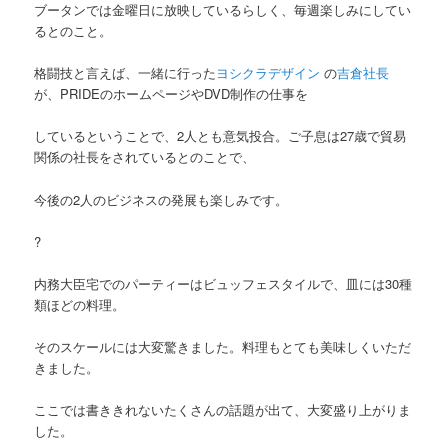
ブータンでは金曜日に放映しているらしく、毎週楽しみにしてい
るとのこと。
格闘技と言えば、一緒に行った
ヨシクラデザイン
の
吉倉社長
が、PRIDEのホームページやDVD制作の仕事を
しているということで、2人とも意気投合。ご子息は27歳で貿易
関係の社長をされているとのことで、
今後の2人のビジネスの発展も楽しみです。
?
内務大臣宅でのパーティーはビュッフェスタイルで、皿には30種
類ほどの料理。
そのスケールには大変驚きました。料理もとても美味しくいただ
きました。
ここでは書ききれないたくさんの話題が出て、大変盛り上がりま
した。