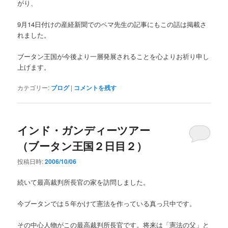
がり、
9月14日付けの産経新聞でのペマ先生の記事にもこの話は掲載さ
れました。
ブータン王国が今後より一層発展されることを心よりお祈り申し
上げます。
カテゴリー:
ブログ
|
コメントを残す
インド・ガンディーツアー
（ブータン王国２日目２）
投稿日時:
2006/10/06
続いて最高裁判所長官の家を訪問しました。
今ブータンでは５年かけて憲法を作っている真っ只中です。
その中心人物がこの最高裁判所長官です。将来は「憲法の父」と