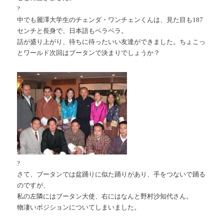
?
中でも麗澤大学生のチェンダ・ワンチェンくんは、見た目も187
センチと長身で、日本語もペラペラ。
話が盛り上がり、待ちに待ったいい友達ができました。ちょこっ
とワールド次回はブータンで決まりでしょうか？
?
さて、ブータンでは盆踊りに似た踊りがあり、手をつないで踊る
のですが、
私の左隣にはブータン大使、右にはなんと野村沙知代さん。
物凄いポジションについてしまいました。