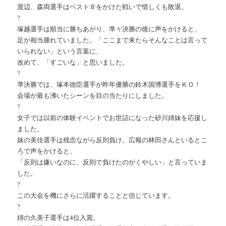
渡辺、森両選手はベスト８をかけた戦いで惜しくも敗退。
?
塚越選手は順当に勝ちあがり、準々決勝の後に声をかけると、
足が相当腫れていました。「ここまで来たらそんなことは言って
いられない」という言葉に、
改めて、「すごいな」と思いました。
?
準決勝では、塚本徳臣選手が昨年優勝の鈴木国博選手をＫＯ！
会場が最も沸いたシーンを目の当たりにしました。
?
女子では以前の体験イベントでお世話になった砂川姉妹を応援し
ました。
妹の美佳選手は残念ながら反則負け。広報の林田さんといるとこ
ろで声をかけると、
「反則は嫌いなのに、反則で負けたのがくやしい」と言っていま
した。
?
この大会を機にさらに活躍することと信じています。
?
姉の久美子選手は4位入賞。