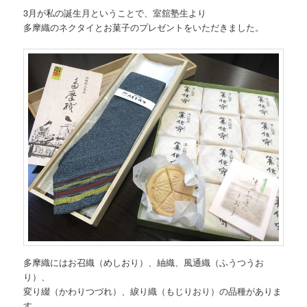
3月が私の誕生月ということで、室舘塾生より
多摩織のネクタイとお菓子のプレゼントをいただきました。
多摩織にはお召織（めしおり）、紬織、風通織（ふうつうお
り）、
変り綴（かわりつづれ）、綟り織（もじりおり）の品種がありま
す。