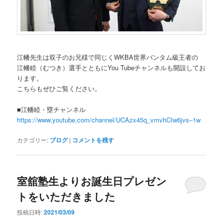
江幡先生は双子のお兄様で同じくWKBA世界バンタム級王者の
江幡睦（むつき）選手とともにYou Tubeチャンネルも開設してお
ります。
こちらもぜひご覧ください。
■江幡睦・塁チャンネル
https://www.youtube.com/channel/UCAzx45q_vmvhCIw6jvs–1w
カテゴリー:
ブログ
|
コメントを残す
室舘塾生よりお誕生日プレゼン
トをいただきました
投稿日時:
2021/03/09