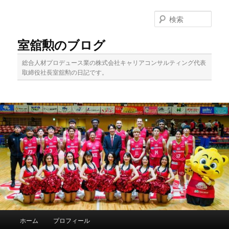
メ
サ
イ
ブ
検
ン
コ
索
コ
ン
室舘勲のブログ
ン
テ
テ
ン
総合人材プロデュース業の株式会社キャリアコンサルティング代表
ン
ツ
取締役社長室舘勲の日記です。
ツ
へ
へ
移
移
動
動
メ
ホーム
プロフィール
イ