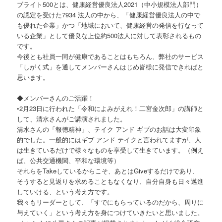
ブライト500とは、健康経営優良法人2021（中小規模法人部門）
の認定を受けた7934 法人の中から、「健康経営優良法人の中で
も優れた企業」かつ「地域において、健康経営の発信を行なって
いる企業」として優良な上位約500法人に対して表彰されるもの
です。
今後とも社員一同が健康であることはもちろん、弊社のサービス
「しがく式」を通してメンバーさんはじめ皆様に発信できればと
思います。
◆メンバーさんのご活躍！
•2月23日に行われた「令和によみがえれ！二宮金次郎」の講師と
して、清水さんがご講演されました。
清水さんの「報徳精神」、テイク アンド ギブのお話は大変印象
的でした。一般的にはギブ アンド テイクと言われてますが、人
は生きているだけで様々なものを享受して生きています。（例え
ば、公共交通機関、平和な環境等）
それらをTakeしているからこそ、あとはGiveするだけであり、
そうすると見返りを求めることもなくなり、自分自身も日々邁進
していける、という考え方です。
我々もリーダーとして、「すでにもらっているのだから、周りに
与えていく」という考え方を身につけていきたいと思いました。