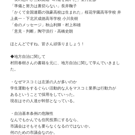
「準備と努力は裏切らない」長井鞠子
「かくて全国連覇の強豪高校は生まれた」桜花学園高等学校 井
上眞一・下北沢成徳高等学校 小川良樹
「命のメッセージ」秋山利輝・村上和雄
「意見・判断」陶守倶行・高橋史朗
ほとんどですね。皆さん頑張りましょう！
◆地方自治に関して
村田春樹さんの書籍を元に、地方自治に関して学んでいきまし
た。
・なぜマスコミは左派の人が多いのか
学生運動をするぐらい活動的な人をマスコミ業界は行動力が
あるということで採用をしていった。
現在はその人達が幹部となっている。
・自治基本条例の危険性
なんでもかんでも住民投票にするなら、
市議会はそもそも要らなくなるのではないか。
何のための市議会なのか。