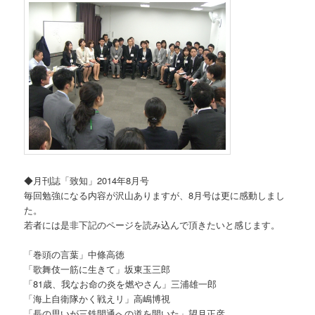
◆月刊誌「致知」2014年8月号
毎回勉強になる内容が沢山ありますが、8月号は更に感動しまし
た。
若者には是非下記のページを読み込んで頂きたいと感じます。
「巻頭の言葉」中條高徳
「歌舞伎一筋に生きて」坂東玉三郎
「81歳、我なお命の炎を燃やさん」三浦雄一郎
「海上自衛隊かく戦えリ」高嶋博視
「長の思いが三鉄開通への道を開いた」望月正彦