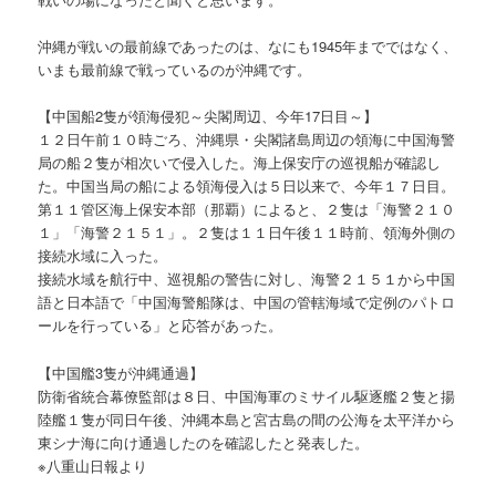
沖縄が戦いの最前線であったのは、なにも1945年までではなく、
いまも最前線で戦っているのが沖縄です。
【中国船2隻が領海侵犯～尖閣周辺、今年17日目～】
１２日午前１０時ごろ、沖縄県・尖閣諸島周辺の領海に中国海警
局の船２隻が相次いで侵入した。海上保安庁の巡視船が確認し
た。中国当局の船による領海侵入は５日以来で、今年１７日目。
第１１管区海上保安本部（那覇）によると、２隻は「海警２１０
１」「海警２１５１」。２隻は１１日午後１１時前、領海外側の
接続水域に入った。
接続水域を航行中、巡視船の警告に対し、海警２１５１から中国
語と日本語で「中国海警船隊は、中国の管轄海域で定例のパトロ
ールを行っている」と応答があった。
【中国艦3隻が沖縄通過】
防衛省統合幕僚監部は８日、中国海軍のミサイル駆逐艦２隻と揚
陸艦１隻が同日午後、沖縄本島と宮古島の間の公海を太平洋から
東シナ海に向け通過したのを確認したと発表した。
※八重山日報より