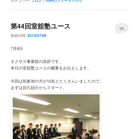
カテゴリー:
ブログ
|
10
件のフィードバック
第44回室舘塾ユース
34
投稿日時:
2014/07/06
7月6日
ネクサス事業部の添田です。
本日の室舘塾ユースの概要をお伝えします。
今回は初参加の方が12名とたくさんいましたので、
まずは自己紹介からスタート。