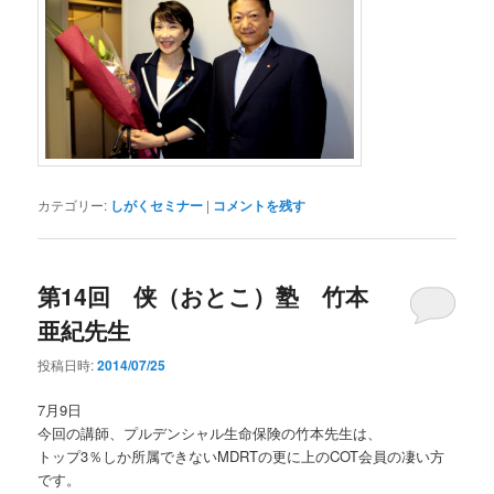
カテゴリー:
しがくセミナー
|
コメントを残す
第14回 侠（おとこ）塾 竹本
亜紀先生
投稿日時:
2014/07/25
7月9日
今回の講師、プルデンシャル生命保険の竹本先生は、
トップ3％しか所属できないMDRTの更に上のCOT会員の凄い方
です。