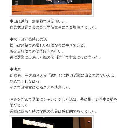
本日は以前、凛華塾でお話頂いた、
自民党政調会長の高市早苗先生にご登壇頂きました。
◆松下政経塾時代の話
松下政経塾での厳しい研修が今に生きている。
販売店研修での訪問販売を行い、
後に選挙に出馬した際の個別訪問で非常に役に立った。
◆決意
24歳春、幸之助さんが「90年代に国政選挙に出る気のない人は、
やめてくれなはれ」
そこで政治家になることを決意した。
お金を貯めて選挙にチャレンジした話は、夢に掛ける基本姿勢を
学びました。
選挙に落ちた時の父親の言葉は感動的でありました。