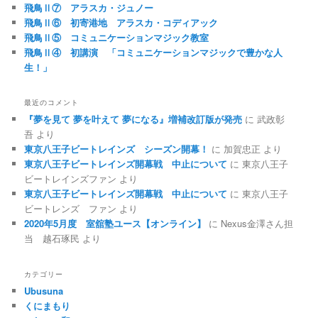
飛鳥Ⅱ⑦ アラスカ・ジュノー
飛鳥Ⅱ⑥ 初寄港地 アラスカ・コディアック
飛鳥Ⅱ⑤ コミュニケーションマジック教室
飛鳥Ⅱ④ 初講演 「コミュニケーションマジックで豊かな人
生！」
最近のコメント
『夢を見て 夢を叶えて 夢になる』増補改訂版が発売
に
武政彰
吾
より
東京八王子ビートレインズ シーズン開幕！
に
加賀忠正
より
東京八王子ビートレインズ開幕戦 中止について
に
東京八王子
ビートレインズファン
より
東京八王子ビートレインズ開幕戦 中止について
に
東京八王子
ビートレンズ ファン
より
2020年5月度 室舘塾ユース【オンライン】
に
Nexus金澤さん担
当 越石琢民
より
カテゴリー
Ubusuna
くにまもり