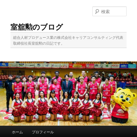
メ
サ
イ
ブ
検
ン
コ
索
コ
ン
室舘勲のブログ
ン
テ
テ
ン
総合人材プロデュース業の株式会社キャリアコンサルティング代表
ン
ツ
取締役社長室舘勲の日記です。
ツ
へ
へ
移
移
動
動
メ
ホーム
プロフィール
イ