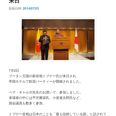
来日
投稿日時:
2014/07/23
7月2日
ブータン王国の新首相トブゲー氏が来日され、
帝国ホテルで歓迎パーティーが開催されました。
ペマ・ギャルポ先生のお誘いで、参加しました。
来場者の中には平沢勝栄氏、小泉進次郎氏など、
国会議員も数多く参加。
トブゲー首相は日本のことを「最も信頼している国」と話されて