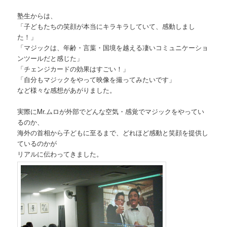
塾生からは、
「子どもたちの笑顔が本当にキラキラしていて、感動しまし
た！」
「マジックは、年齢・言葉・国境を越える凄いコミュニケーショ
ンツールだと感じた」
「チェンジカードの効果はすごい！」
「自分もマジックをやって映像を撮ってみたいです」
など様々な感想があがりました。
実際にMr.ムロが外部でどんな空気・感覚でマジックをやってい
るのか、
海外の首相から子どもに至るまで、どれほど感動と笑顔を提供し
ているのかが
リアルに伝わってきました。