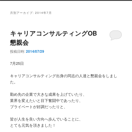
ン
メ
月別アーカイブ:
2014年7月
ニ
ュ
ー
キャリアコンサルティングOB
懇親会
投稿日時:
2014/07/29
7月25日
キャリアコンサルティング出身の同志の人達と懇親会をしまし
た。
勤め先の企業で大きな成果を上げていたり、
業界を変えたいと目下奮闘中であったり、
プライベートが好調だったりと、
皆が人生を良い方向へ歩んでいることに、
とても元気を頂きました！