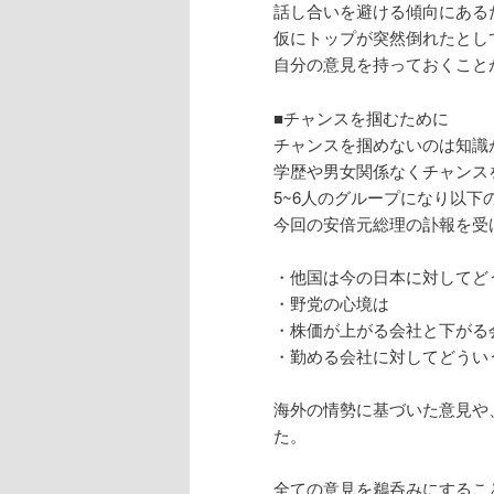
話し合いを避ける傾向にある
仮にトップが突然倒れたとし
自分の意見を持っておくこと
■チャンスを掴むために
チャンスを掴めないのは知識
学歴や男女関係なくチャンス
5~6人のグループになり以
今回の安倍元総理の訃報を受
・他国は今の日本に対してど
・野党の心境は
・株価が上がる会社と下がる
・勤める会社に対してどうい
海外の情勢に基づいた意見や
た。
全ての意見を鵜呑みにするこ