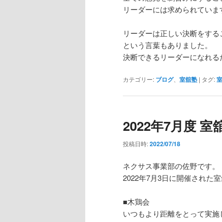
リーダーには求められていま
リーダーは正しい決断をする
という言葉もありました。
決断できるリーダーになれる
カテゴリー:
ブログ
、
室舘塾
|
タグ:
2022年7月度 
投稿日時:
2022/07/18
ネクサス事業部の佐野です。
2022年7月3日に開催され
■木鶏会
いつもより距離をとって実施