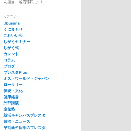
ん担当 越石琢民
より
カテゴリー
Ubusuna
くにまもり
これいい和
しがくセミナー
しがく式
カレント
コラム
ブログ
プレスタPlus
ミス・ワールド・ジャパン
ロータリー
伝統・文化
健康経営
外部講演
室舘塾
就活キャンパスプレスタ
政治・ニュース
早期新卒採用のプレスタ