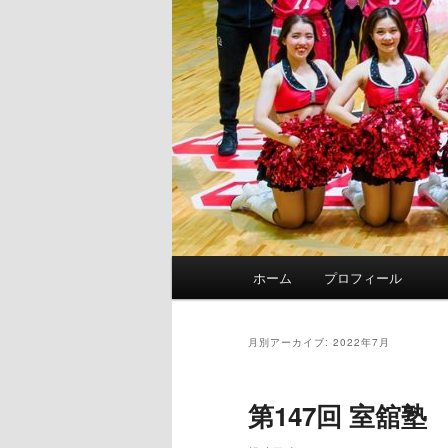
メ
ホーム
プロフィール
イ
ン
メ
月別アーカイブ:
2022年7月
ニ
ュ
第147回 室舘塾
ー