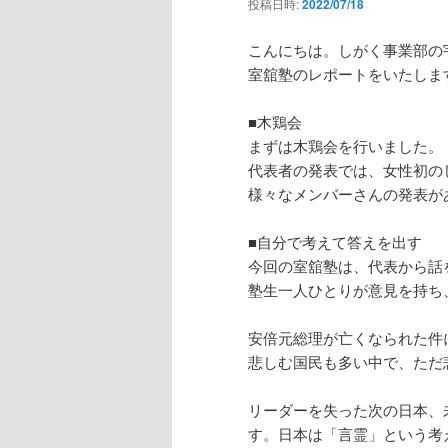
投稿日時:
2022/07/18
こんにちは。しがく事業部の
室舘塾のレポートをいたしま
■木鶏会
まずは木鶏会を行いました。
代表者の発表では、女性初の
様々なメンバーさんの発表が
■自分で考えて答えを出す
今回の室舘塾は、代表から話
塾生一人ひとりが意見を持ち
安倍元総理が亡くなられた件
悲しむ国民も多い中で、ただ
リーダーを失った次の日本、
す。日本は「言霊」という考