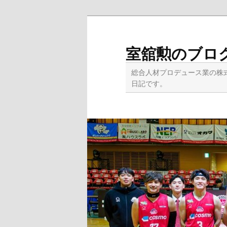
メ
サ
イ
ブ
ン
コ
室舘勲のブロ
コ
ン
ン
テ
総合人材プロデュース業の株
テ
ン
日記です。
ン
ツ
ツ
へ
へ
移
移
動
動