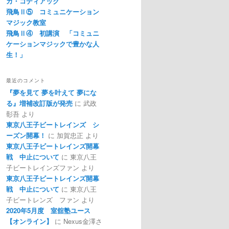
カ・コディアック
飛鳥Ⅱ⑤ コミュニケーション
マジック教室
飛鳥Ⅱ④ 初講演 「コミュニ
ケーションマジックで豊かな人
生！」
最近のコメント
『夢を見て 夢を叶えて 夢にな
る』増補改訂版が発売
に
武政
彰吾
より
東京八王子ビートレインズ シ
ーズン開幕！
に
加賀忠正
より
東京八王子ビートレインズ開幕
戦 中止について
に
東京八王
子ビートレインズファン
より
東京八王子ビートレインズ開幕
戦 中止について
に
東京八王
子ビートレンズ ファン
より
2020年5月度 室舘塾ユース
【オンライン】
に
Nexus金澤さ