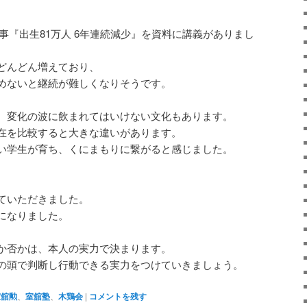
記事『出生81万人 6年連続減少』を資料に講義がありまし
どんどん増えており、
めないと継続が難しくなりそうです。
、変化の波に飲まれてはいけない文化もあります。
在を比較すると大きな違いがあります。
い学生が育ち、くにまもりに繋がると感じました。
ていただきました。
になりました。
か否かは、本人の実力で決まります。
の頭で判断し行動できる実力をつけていきましょう。
室舘勲
、
室舘塾
、
木鶏会
|
コメントを残す