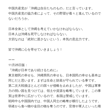
中国共産党が「沖縄は自分たちのもの」だと言っています。
中国共産党の協力者によって、その野望が着々と進んでいるので
ないだろうか。
日本全体として沖縄を考えていかなければならない。
日本人は沖縄を死守しなければならない。
大切なのは「絶対に渡さないという」本気の意志力です。
皆で沖縄に心を寄せていきましょう！
ーー
11月25日版：
『沖縄が日本であり続けるために』
東京都民の幸せも、沖縄県民の幸せも、日本国民の幸せも基本は
同じだと思います。まずは生命と財産が守られている事です。
第二次大戦後ほとんどの国々が侵略を止めましたが、中国は軍事
力の弱い国を見つけては、領土や資源を略奪しています。この事
実は世界中に広がっているので、各国は警戒しています。
戦時中も中国国内では、中国人同士の略奪が横行したようです。
弱者から食べ物や金目の物を奪うのです。官僚や軍人といった権