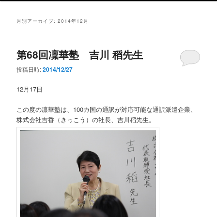
ン
メ
月別アーカイブ:
2014年12月
ニ
ュ
ー
第68回凜華塾 吉川 稻先生
投稿日時:
2014/12/27
12月17日
この度の凛華塾は、100カ国の通訳が対応可能な通訳派遣企業、
株式会社吉香（きっこう）の社長、吉川稻先生。