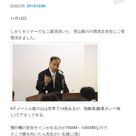
投稿日時:
2014/12/26
11月12日
しがくセミナーでもご講演頂いた、登山家の小西浩文先生にご登
壇頂きました。
8千メートル級の山は世界で14座あるが、無酸素(酸素ボンベ無
し)でアタックする。
飛行機の安全サインが出るのが7500M～10500Mなので、
そこで横を向いたら先生がいる感じ(笑)