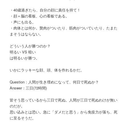
・40歳過ぎたら、自分の顔に責任を持て！
・顔＝脳の看板、心の看板である。
・声にも出る。
・肉体とは何か。贅肉がついたり、筋肉がついていたり、たまた
まそうはならない。
どういう人が勝つのか？
明るい VS 暗い
は明るいが勝つ。
いかにラッキーな顔、頭、体を作れるかだ。
Question：人間が生き埋めになって、何日で死ぬか？
Answer：三日(72時間)
皆そう思っているから三日で死ぬ。人間が三日で死ぬわけが無い
のだが。
思い込みとは恐い。急に「ダメだと思う」から免疫力が落ち、死
に至るそうだ。