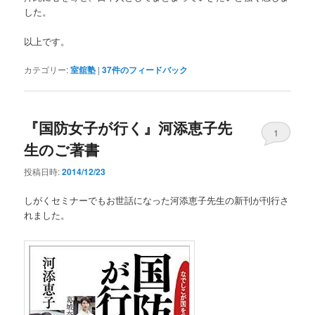
した。
以上です。
カテゴリー:
室舘塾
|
37
件のフィードバック
『国防女子が行く』河添恵子先
1
生のご著書
投稿日時:
2014/12/23
しがくセミナーでもお世話になった河添恵子先生の新刊が刊行さ
れました。