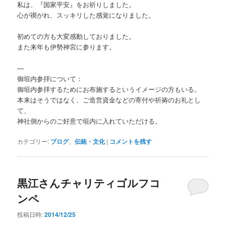
私は、『国家平安』をお祈りしました。
心が禊がれ、スッキリした感覚になりました。
初めての方も大変感動しておりました。
また来年も伊勢神宮に参ります。
—
御垣内参拝について：
御垣内参拝するためにお布施するというイメージの方もいる。
本来はそうではなく、ご造営資金などの寄付や祈祷のお礼とし
て、
神社側からのご好意で垣内に入れていただける。
カテゴリー:
ブログ
、
伝統・文化
|
コメントを残す
黒江さんチャリティゴルフコ
ンペ
投稿日時:
2014/12/25