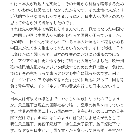
れは日本人が現地人を支配し、その土地から利益を略奪するため
の、いわゆる植民地にしなかったからです。その土地の人がより
近代的で幸せな暮らしができるようにと、日本人が現地人の為を
思って命をかけて統治をしたのです。
それは先の大戦中でも変わりませんでした。戦地になった中国で
は中国人が同じ中国人から略奪を行って国民が困っていました。
その時に、日の丸が掲げられている日本人居留地に平穏を求める
中国人がたくさん集まってきたというのです。そして戦後、日本
は負けたにも関わらず、日本の復興の為だけに頑張るのではな
く、アジアの為に更に命をかけて戦った人達がいました。欧米列
強の植民地支配からアジアを解放するために大戦に臨み、負けた
後にもその志をもって東南アジアを中心に戦ったのです。例え
ば、インドネシアでは独立を果たすために現地に残って、国を背
負う青年育成、インドネシア軍の養成を行った日本人がいまし
た。
日本人は何故それほどまでにやさしい民族になったのでしょう
か。天皇陛下は現在の国際社会で唯一、皇帝の称号を持っていま
す。世界の君主国二十八カ国の中で、名字が無いのは日本の天皇
陛下だけです。正式にはこのようには記述しませんが例として、
明仁天皇陛下、美智子妃殿下、徳仁皇太子殿下、雅子妃殿下で
す。なぜなら日本という国が古くから変わっておらず、皇室が万