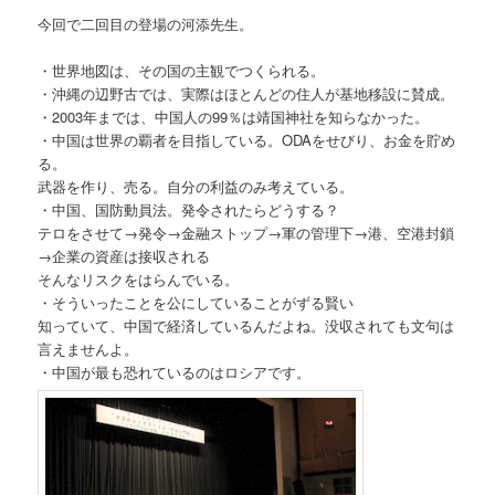
今回で二回目の登場の河添先生。
・世界地図は、その国の主観でつくられる。
・沖縄の辺野古では、実際はほとんどの住人が基地移設に賛成。
・2003年までは、中国人の99％は靖国神社を知らなかった。
・中国は世界の覇者を目指している。ODAをせびり、お金を貯め
る。
武器を作り、売る。自分の利益のみ考えている。
・中国、国防動員法。発令されたらどうする？
テロをさせて→発令→金融ストップ→軍の管理下→港、空港封鎖
→企業の資産は接収される
そんなリスクをはらんでいる。
・そういったことを公にしていることがずる賢い
知っていて、中国で経済しているんだよね。没収されても文句は
言えませんよ。
・中国が最も恐れているのはロシアです。