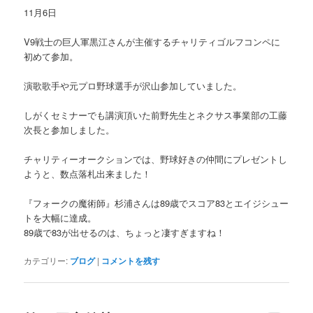
11月6日
V9戦士の巨人軍黒江さんが主催するチャリティゴルフコンペに
初めて参加。
演歌歌手や元プロ野球選手が沢山参加していました。
しがくセミナーでも講演頂いた前野先生とネクサス事業部の工藤
次長と参加しました。
チャリティーオークションでは、野球好きの仲間にプレゼントし
ようと、数点落札出来ました！
『フォークの魔術師』杉浦さんは89歳でスコア83とエイジシュー
トを大幅に達成。
89歳で83が出せるのは、ちょっと凄すぎますね！
カテゴリー:
ブログ
|
コメントを残す