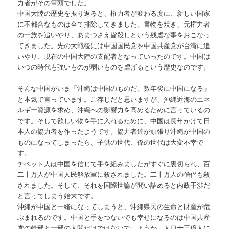
力者がその筆頭でした。
中国大陸の歴史を振り返ると、権力者が変わる度に、新しい国家
に不都合なものは全て排除してきました。書物を焼き、元権力者
の一族を追いやり、あまつさえ皆殺しという残虐な事をおこなっ
てきました。先の大戦後には中国国民党を中国共産党が台湾に追
いやり、現在の中国大陸の支配者となっていったのです。中国は
いつの時代も強いものが弱いものを虐げるという歴史なのです。
そんな中国がいま「沖縄は中国のものだ。数年後に中国になる」
と本気で言っています。ご存じだと思いますが、沖縄近海のエネ
ルギー資源を求め、沖縄への影響力を高めるために言っているの
です。そして欲しい物を手に入れるために、中国は長年かけて日
本人の協力者を作ったようです。協力者達が頑張り沖縄が中国の
ものになってしまったら、子供の世代、孫の世代は大変不幸で
す。
チベット人は中国を信じて手を組みましたがすぐに裏切られ、百
二十万人が中国人民解放軍に殺されました。二十万人の僧侶も殺
されました。そして、それを国際世論が問い詰めると内政干渉だ
と言ってしまう始末です。
沖縄が中国と一緒になってしまうと、沖縄県民の生命と財産が危
ぶまれるのです。中国と手をつないでも幸せになるのは中国共産
党の幹部と一部の人間だけではないでしょうか。人口十三億人に