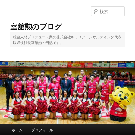
メ
サ
イ
ブ
検
ン
コ
索
コ
ン
室舘勲のブログ
ン
テ
テ
ン
総合人材プロデュース業の株式会社キャリアコンサルティング代表
ン
ツ
取締役社長室舘勲の日記です。
ツ
へ
へ
移
移
動
動
メ
ホーム
プロフィール
イ