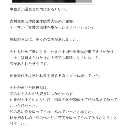
事務所が議員会館内にあるという。
吉川先生は佐藤栄作総理大臣の元秘書。
テーマが『女性の感性を生かしたイノベーション』
感動のお話に、多くの女性が涙しました。
会社を始めて辛いとき、たまたま田中角栄氏が車で通りかかり
「正月は越えられそうか？何でも相談しなさいね」と。
涙があふれたそうです。
佐藤栄作氏は私利私欲を脱する為に日々写経していた。
会社が伸びた転換期は、
花のお手入れが大好きにもかかわらず、
仕事が上手くいかない時、部屋の鉢が20個全て枯れるまで放って
おいた時だった。
私の悪い物を吸ってくれ、枯れていったと思えた。
鉢を抱きしめ「私の代わりに苦労を吸ってくれてありがとう」と
号泣した。