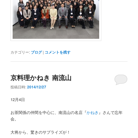
カテゴリー:
ブログ
|
コメントを残す
京料理かねき 南流山
投稿日時:
2014/12/27
12月4日
お茶関係の仲間を中心に、南流山の名店『
かねき
』さんで忘年
会。
大将から、驚きのサプライズが！