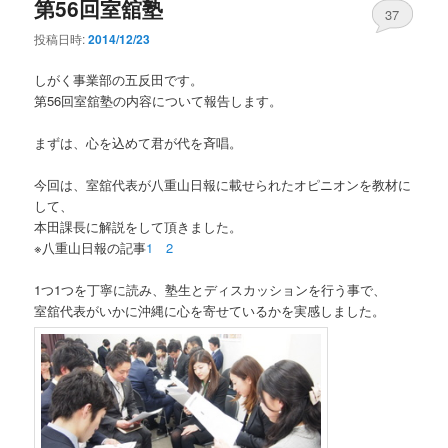
第56回室舘塾
37
投稿日時:
2014/12/23
しがく事業部の五反田です。
第56回室舘塾の内容について報告します。
まずは、心を込めて君が代を斉唱。
今回は、室舘代表が八重山日報に載せられたオピニオンを教材に
して、
本田課長に解説をして頂きました。
※八重山日報の記事
1
2
1つ1つを丁寧に読み、塾生とディスカッションを行う事で、
室舘代表がいかに沖縄に心を寄せているかを実感しました。