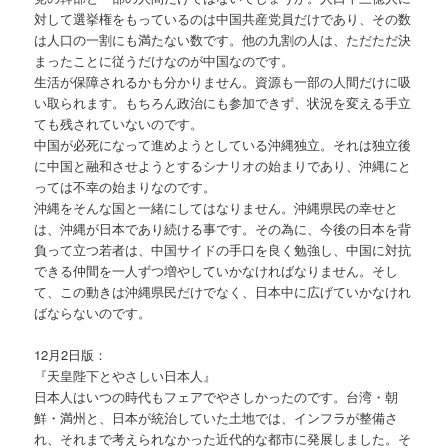
対して選挙権をもっているのは中国共産党員だけであり、その数
は人口の一割にも満たない数です。他の九割の人は、ただただ決
まったことに従うだけなのが中国なのです。
生活が保障されるかも分かりません。資源も一部の人間だけに吸
い取られます。もちろん政治にも参加できず、状況を変える手立
ても残されていないのです。
中国が必死になって進めようとしている沖縄独立。それは独立後
に中国と融和させようとするシナリオの始まりであり、沖縄にと
っては不幸の始まりなのです。
沖縄をそんな国と一緒にしてはなりません。沖縄県民の幸せと
は、沖縄が日本であり続ける事です。その為に、今後の日本を背
負って立つ若者は、中国サイドの手口を良く勉強し、中国に対抗
できる仲間を一人ずつ増やしていかなければなりません。そし
て、この動きは沖縄県民だけでなく、日本中に広げていかなけれ
ばならないのです。
12月2日版：
『天皇陛下とやさしい日本人』
日本人はいつの時代もフェアでやさしかったのです。台湾・朝
鮮・満州と、日本が統治していた土地では、インフラが整備さ
れ、それまで考えられなかった近代的な都市に発展しました。そ