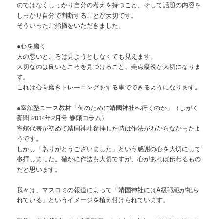
のではなくしっかり自分の考えを持つこと、そして話題の内容を
しっかり自分で判断することが大切です。
そういったご指摘をいただきました。
●心を磨く
人の悪いところは見ようとしなくても見えます。
大切なのは良いところを見つけること、美点凝視が大切になりま
す。
これは心を磨きトレーニングをする事でできるようになります。
●室舘塾ユース教材「何のために靖國神社へ行くのか」（しがく
新聞 2014年2月号 巻頭コラム）
室舘代表が初めて靖国神社参拝した時は作法がわからなかったよ
うです。
しかし「ありがとうございました」という感謝の心を大切にして
参拝しました。確かに作法も大切ですが、心があれば伝わるもの
だと思います。
我々は、マスコミの報道によって「靖国神社にはA級戦犯が祀ら
れている」というイメージを植え付けられています。