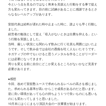
今という点を見るのではなく将来を見据えた行動をする事で捉え
方も変わってきます。目の前に試練があることに感謝できるとさ
らなるレベルアップがあります。
室舘代表は給料が遅れた時や止まった時に、誰よりも早く行動し
ました。
経営者の勉強として捉え「収入がないときは出費を抑える」とい
う行動を実践しました。
当時、厳しい状況にも関わらず飲みに行く社員も周囲にはいたよ
うです。そして飲み会では会社の愚痴を吐く人もいたそうです。
ネガティブの中でもいけると思うメンタルを作ることがリーダー
には必要になってきます。
周りを変える前に自分にどこか変えるところがないかなど見直す
必要があります。
●感想
今回、改めて室舘塾ユースで求められるレベルの高さを感じまし
た。求められる基準が高いからこそ成長があるのだと思います。
逆に良い環境があっても心の持ちよう１つで良いものにも悪いも
のにも変わってしまうと思いました。
10月末にはくにまもり演説大会の一次審査が始まります。