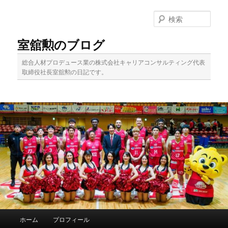
メ
サ
イ
ブ
検
ン
コ
索
コ
ン
室舘勲のブログ
ン
テ
テ
ン
総合人材プロデュース業の株式会社キャリアコンサルティング代表
ン
ツ
取締役社長室舘勲の日記です。
ツ
へ
へ
移
移
動
動
メ
ホーム
プロフィール
イ