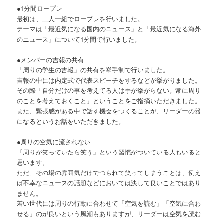
●1分間ロープレ
最初は、二人一組でロープレを行いました。
テーマは「最近気になる国内のニュース」と「最近気になる海外
のニュース」について1分間で行いました。
●メンバーの吉報の共有
「周りの学生の吉報」の共有を挙手制で行いました。
吉報の中には内定式で代表スピーチをするなどが挙がりました。
その際「自分だけの事を考えてる人は手が挙がらない。常に周り
のことを考えておくこと」ということをご指摘いただきました。
また、緊張感がある中で話す機会をつくることが、リーダーの器
になるというお話をいただきました。
●周りの空気に流されない
「周りが笑っていたら笑う」という習慣がついている人もいると
思います。
ただ、その場の雰囲気だけでつられて笑ってしまうことは、例え
ば不幸なニュースの話題などにおいては決して良いことではあり
ません。
若い世代には周りの行動に合わせて「空気を読む」「空気に合わ
せる」のが良いという風潮もありますが、リーダーは空気を読む