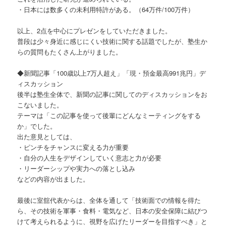
・日本には数多くの未利用特許がある。（64万件/100万件）
以上、2点を中心にプレゼンをしていただきました。
普段は少々身近に感じにくい技術に関する話題でしたが、塾生か
らの質問もたくさん上がりました。
◆新聞記事「100歳以上7万人超え」「現・預金最高991兆円」デ
ィスカッション
後半は塾生全体で、新聞の記事に関してのディスカッションをお
こないました。
テーマは「この記事を使って後輩にどんなミーティングをする
か」でした。
出た意見としては、
・ピンチをチャンスに変える力が重要
・自分の人生をデザインしていく意志と力が必要
・リーダーシップや実力への落とし込み
などの内容が出ました。
最後に室舘代表からは、全体を通して「技術面での情報を得た
ら、その技術を軍事・食料・電気など、日本の安全保障に結びつ
けて考えられるように、視野を広げたリーダーを目指すべき」と