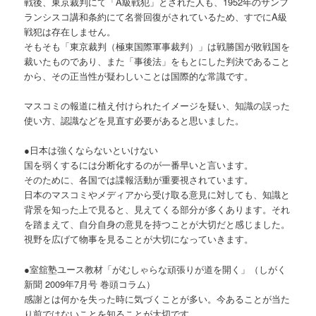
戦後、東京裁判にて「A級戦犯」とされた人も、1952年のサンフ
ランシスコ講和条約にて名誉回復がされているため、すでにA級
戦犯は存在しません。
そもそも「東京裁判（極東国際軍事裁判）」は戦勝国が敗戦国を
裁いたものであり、また「事後法」をもとにした判決であること
から、その正当性が疑わしいことは国際的な常識です。
マスコミの報道に植え付けられたイメージを疑い、知識の誤った
使い方、認識などを見直す必要があると思いました。
●日本は強くならないといけない
国を弱くするには分断化するのが一番早いと言います。
そのために、各国では諜報活動が重要視されています。
日本のマスコミやメディアから受け取る意見に対しても、知識と
背景を知った上で見ると、見えてくる部分が多くあります。それ
を踏まえて、自分自身の意見を持つことが大切だと感じました。
視野を広げて物事を見ることが大切になっていきます。
●室舘塾ユース教材「がむしゃらな頑張りが道を開く」（しがく
新聞 2009年7月号 巻頭コラム）
感謝とは何かを失った時に気づくことが多い。今あることが当た
り前ではないことを知ることが大切です。