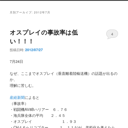
ン
メ
月別アーカイブ:
2012年7月
ニ
ュ
ー
オスプレイの事故率は低
4
い！！！
投稿日時:
2012/07/27
7月24日
なぜ、ここまでオスプレイ（垂直離着陸輸送機）の話題が出るの
か、
理解に苦しむ。
産経新聞
によると
（事故率）
・戦闘機AV8Bハリアー ６．７６
・海兵隊全体の平均 ２．４５
・オスプレイ １．９３
・CH４６ヘリコプター １．１１だが、老朽化を考えたら