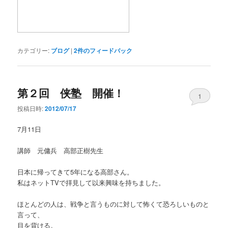
カテゴリー:
ブログ
|
2
件のフィードバック
第２回 侠塾 開催！
1
投稿日時:
2012/07/17
7月11日
講師 元傭兵 高部正樹先生
日本に帰ってきて5年になる高部さん。
私はネットTVで拝見して以来興味を持ちました。
ほとんどの人は、戦争と言うものに対して怖くて恐ろしいものと
言って、
目を背ける。