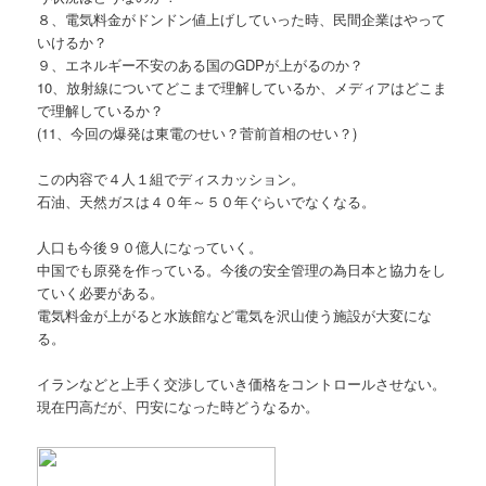
８、電気料金がドンドン値上げしていった時、民間企業はやって
いけるか？
９、エネルギー不安のある国のGDPが上がるのか？
10、放射線についてどこまで理解しているか、メディアはどこま
で理解しているか？
(11、今回の爆発は東電のせい？菅前首相のせい？)
この内容で４人１組でディスカッション。
石油、天然ガスは４０年～５０年ぐらいでなくなる。
人口も今後９０億人になっていく。
中国でも原発を作っている。今後の安全管理の為日本と協力をし
ていく必要がある。
電気料金が上がると水族館など電気を沢山使う施設が大変にな
る。
イランなどと上手く交渉していき価格をコントロールさせない。
現在円高だが、円安になった時どうなるか。