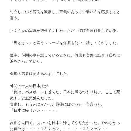
対立している両側を観察し、正義のある方で弱い方を応援すると
言う。
たくさんの写真を観せてくれた。ただ、ほぼ全員戦死している。
「男とは～」と言うフレーズを何度も使い、話してくれました。
途中、仲間の事を話しているときに、何度も言葉に詰まり必死に
涙をこらえていた。
会場の若者は耐えられず、涙した。
仲間の一人の日本人が
「俺は、パスポートも捨てた。日本に帰るつもり無い。ここで死
ぬ！」と血気盛んだった。
負傷し、もう死にかかった最後にぼそっと一言言った。
「日本に帰りたい・・・・」
高部さん曰く、あいつを日本に帰してやりたかった。やれなかっ
た自分は・・・・スミマセン、・・・・・スミマセン・・