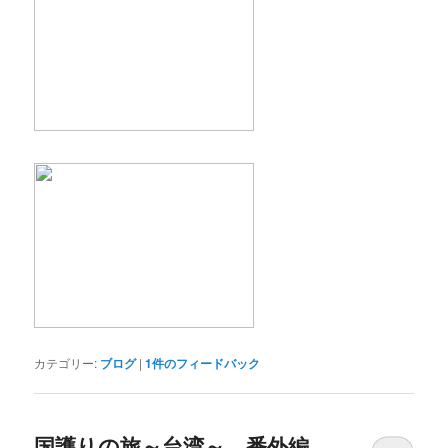
カテゴリー:
ブログ
|
1
件のフィードバック
国護りの旅～台湾～ 番外編