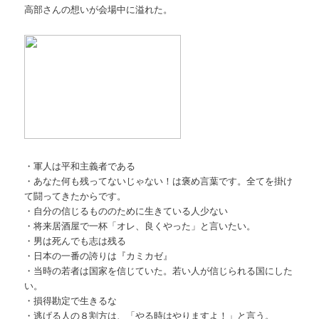
高部さんの想いが会場中に溢れた。
・軍人は平和主義者である
・あなた何も残ってないじゃない！は褒め言葉です。全てを掛け
て闘ってきたからです。
・自分の信じるもののために生きている人少ない
・将来居酒屋で一杯「オレ、良くやった」と言いたい。
・男は死んでも志は残る
・日本の一番の誇りは『カミカゼ』
・当時の若者は国家を信じていた。若い人が信じられる国にした
い。
・損得勘定で生きるな
・逃げる人の８割方は、「やる時はやりますよ！」と言う。