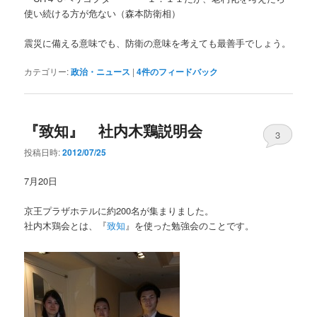
使い続ける方が危ない（森本防衛相）
震災に備える意味でも、防衛の意味を考えても最善手でしょう。
カテゴリー:
政治・ニュース
|
4
件のフィードバック
『致知』 社内木鶏説明会
3
投稿日時:
2012/07/25
7月20日
京王プラザホテルに約200名が集まりました。
社内木鶏会とは、『
致知
』を使った勉強会のことです。