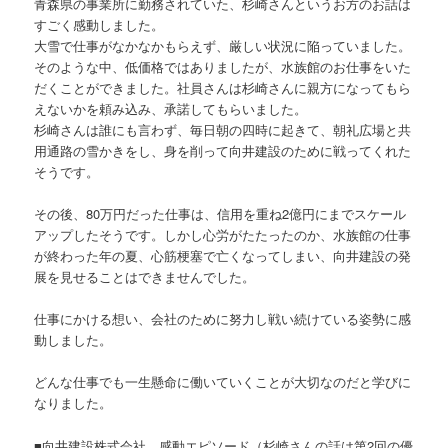
青森県の事業所に勤務されていた、杉崎さんというお方のお話は
すごく感動しました。
大雪で仕事がなかなかもらえず、厳しい状況に陥っていました。
そのような中、低価格ではありましたが、水族館のお仕事をいた
だくことができました。社員さんは杉崎さんに親方になってもら
えないかを頼み込み、承諾してもらいました。
杉崎さんは誰にも言わず、毎日朝の四時に起きて、朝礼広場と共
用通路の雪かきをし、身を削って向井建設のために戦ってくれた
そうです。
その後、80万円だった仕事は、信用を重ね2億円にまでスケール
アップしたそうです。しかし心労がたたったのか、水族館の仕事
が終わった年の夏、心筋梗塞で亡くなってしまい、向井建設の発
展を見せることはできませんでした。
仕事にかける想い、会社のために努力し戦い続けている姿勢に感
動しました。
どんな仕事でも一生懸命に働いていくことが大切なのだと学びに
なりました。
■向井建設株式会社 感動エピソード（杉崎さんの話は第2回の優