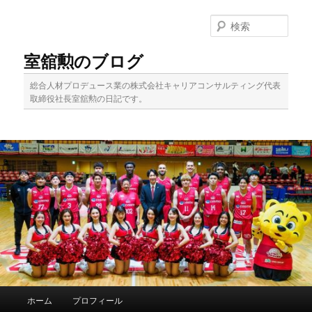
メ
サ
イ
ブ
検
ン
コ
索
コ
ン
室舘勲のブログ
ン
テ
テ
ン
総合人材プロデュース業の株式会社キャリアコンサルティング代表
ン
ツ
取締役社長室舘勲の日記です。
ツ
へ
へ
移
移
動
動
メ
ホーム
プロフィール
イ