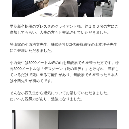
早期新卒採用のプレスタのクライアント様、約１００名の方にご
参加してもらい、人事の方々と交流させていただきました。
登山家の小西浩文先生、株式会社CCI代表取締役の山本洋子先生
にご登壇いただきました。
小西先生は8000メートル峰の山を無酸素で６座登った方です。標
高8000メートルは「デスゾーン（死の世界）」と呼ばれ、滞在し
ているだけで死に至る可能性があり、無酸素で６座登った日本人
は小西先生が初めてです。
そんな小西先生から運気についてお話していただきました。
たいへん説得力があり、勉強になりました。