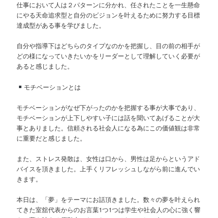
仕事において人は２パターンに分かれ、任されたことを一生懸命
にやる天命追求型と自分のビジョンを叶えるために努力する目標
達成型がある事を学びました。
自分や指導下はどちらのタイプなのかを把握し、目の前の相手が
どの様になっていきたいかをリーダーとして理解していく必要が
あると感じました。
モチベーションとは
モチベーションがなぜ下がったのかを把握する事が大事であり、
モチベーションが上下しやすい子には話を聞いてあげることが大
事とありました。信頼される社会人になる為にこの価値観は非常
に重要だと感じました。
また、ストレス発散は、女性は口から、男性は足からというアド
バイスを頂きました。上手くリフレッシュしながら前に進んでい
きます。
本日は、「夢」をテーマにお話頂きました。数々の夢を叶えられ
てきた室舘代表からのお言葉1つ1つは学生や社会人の心に強く響