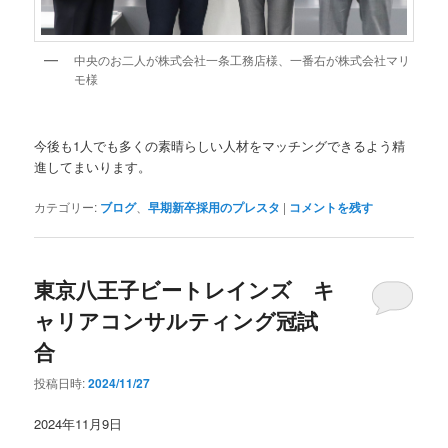
中央のお二人が株式会社一条工務店様、一番右が株式会社マリ
モ様
今後も1人でも多くの素晴らしい人材をマッチングできるよう精
進してまいります。
カテゴリー:
ブログ
、
早期新卒採用のプレスタ
|
コメントを残す
東京八王子ビートレインズ キ
ャリアコンサルティング冠試
合
投稿日時:
2024/11/27
2024年11月9日