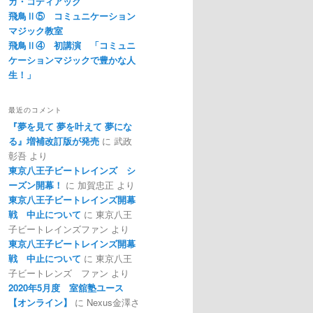
カ・コディアック
飛鳥Ⅱ⑤ コミュニケーション
マジック教室
飛鳥Ⅱ④ 初講演 「コミュニ
ケーションマジックで豊かな人
生！」
最近のコメント
『夢を見て 夢を叶えて 夢にな
る』増補改訂版が発売
に
武政
彰吾
より
東京八王子ビートレインズ シ
ーズン開幕！
に
加賀忠正
より
東京八王子ビートレインズ開幕
戦 中止について
に
東京八王
子ビートレインズファン
より
東京八王子ビートレインズ開幕
戦 中止について
に
東京八王
子ビートレンズ ファン
より
2020年5月度 室舘塾ユース
【オンライン】
に
Nexus金澤さ