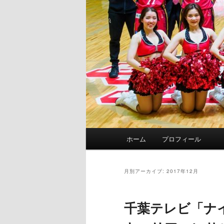
メ
ホーム
プロフィール
イ
ン
メ
月別アーカイブ:
2017年12月
ニ
ュ
千葉テレビ「ナイ
ー