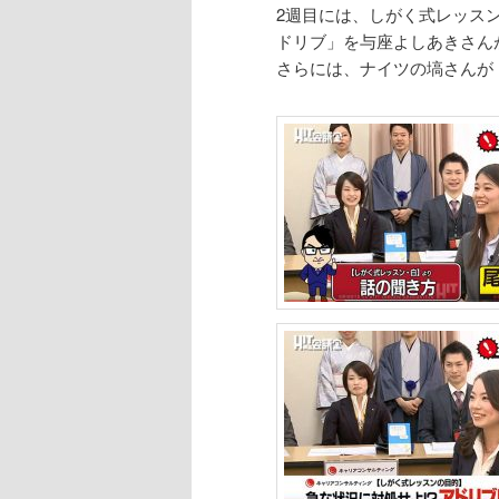
2週目には、しがく式レッス
ドリブ」を与座よしあきさん
さらには、ナイツの塙さんが