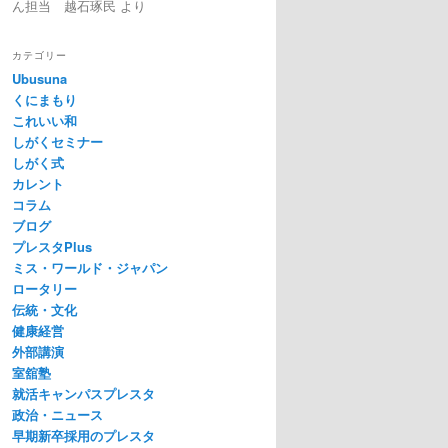
ん担当 越石琢民
より
カテゴリー
Ubusuna
くにまもり
これいい和
しがくセミナー
しがく式
カレント
コラム
ブログ
プレスタPlus
ミス・ワールド・ジャパン
ロータリー
伝統・文化
健康経営
外部講演
室舘塾
就活キャンパスプレスタ
政治・ニュース
早期新卒採用のプレスタ