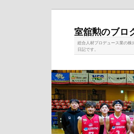
メ
サ
イ
ブ
ン
コ
室舘勲のブロ
コ
ン
ン
テ
総合人材プロデュース業の株
テ
ン
日記です。
ン
ツ
ツ
へ
へ
移
移
動
動