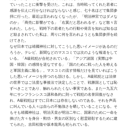
ていったことに衝撃を受けた。これは、当時戦ってくれた若者に
感謝を伝えに行かなければならないと感じ、七十名ほどで集団参
拝に行った。最近は言われなくなったが、「明治神宮ではダメな
のか」「商売に影響がでる」「右翼だと思われるぞ」など散々言
われた。しかし、戦時下の若者たちの行動や発言を知れば知るほ
ど励まされていた私は、周りに何を言われようとも集団参拝を続
けてきた。
なぜ日本では靖國神社に対してこうした悪いイメージがあるのだ
ろうか。テレビ、新聞などのマスコミでは次のような報道をして
いる。「A級戦犯が合祀されている」「アジア諸国（実際は中
国・韓国）の感情を逆なでする」「国のために戦った人を称える
と軍国主義に陥る」。マスコミの流す情報だけを見ていればこう
した悪いイメージを持つのも頷ける。しかし、A級戦犯とは法律
の世界ではご法度な事後法で決定したことで、戦勝国としては恥
ずべきことであり、触れられたくない事実である。また一九五六
年にサンフランシスコ講和条約に則って戦犯の名誉回復がなさ
れ、A級戦犯はすでに日本には存在しないのである。それを声高
に叫んでいる人々は自らの不勉強さを晒していることになる。そ
もそも靖國神社は、明治天皇が明治二年に、国家のために一命を
捧げた方々を身分・勲功・男女の区別なく慰霊顕彰するために建
てられた。吉田松陰や坂本龍馬も祀られている。