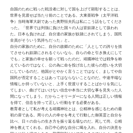
自国のために戦った戦没者に対して国を上げて顕彰することは、
世界を見渡せば当たり前のことである。大東亜戦争（太平洋戦
争）当時海軍大尉であった奥野恒夫氏は私にこう話をしてくださ
った。「世界では列強に負けた国々の人は皆奴隷として扱われ
た。日本も負ければ、自分達の家族が奴隷にされてしまう。国民
全員がそういう気持ちだった」と。
自分の家族のために、自分の故郷のために「人としての誇りを捨
てさせられ奴隷にされるぐらいなら、自らの命と引き換えにして
でも」と家族の幸せを願って戦ったのだ。靖國神社では戦争を称
えているのではなく、公の為に命を投げ出した彼らの想いを大切
にしているのだ。他国がとやかく言うことではなく、ましてや自
国民が否定することはあってはならないことなのだ。中途半端な
情報しか持っていないと、上手く世渡りすることばかりを気にし
てしまい、曲げてはいけない信念や本当に大切な事を見失った人
間になってしまう。だからこそリーダーになる人間は正しい情報
を得て、信念を持って正しい行動をする必要がある。
教育者として私が考える靖國神社とは、公精神を感じるための最
初の扉である。周りの人の幸せを考えて行動した御英霊と自分を
比べ、日々の自らの生き方を振り返る場なのだ。死して尚、公精
神を教えてくれる。自己中心的な自分に喝を入れ、自分の決意を