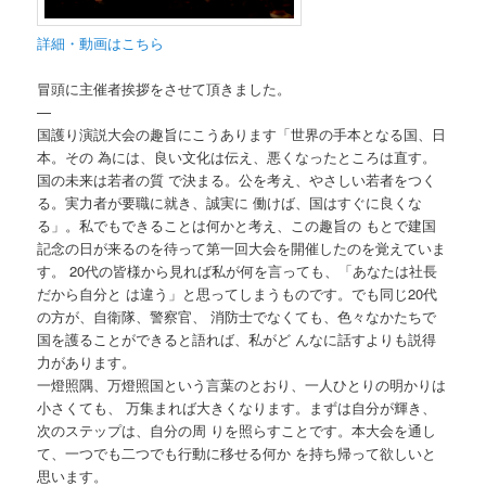
詳細・動画はこちら
冒頭に主催者挨拶をさせて頂きました。
—
国護り演説大会の趣旨にこうあります「世界の手本となる国、日
本。その 為には、良い文化は伝え、悪くなったところは直す。
国の未来は若者の質 で決まる。公を考え、やさしい若者をつく
る。実力者が要職に就き、誠実に 働けば、国はすぐに良くな
る」。私でもできることは何かと考え、この趣旨の もとで建国
記念の日が来るのを待って第一回大会を開催したのを覚えていま
す。 20代の皆様から見れば私が何を言っても、「あなたは社長
だから自分と は違う」と思ってしまうものです。でも同じ20代
の方が、自衛隊、警察官、 消防士でなくても、色々なかたちで
国を護ることができると語れば、私がど んなに話すよりも説得
力があります。
一燈照隅、万燈照国という言葉のとおり、一人ひとりの明かりは
小さくても、 万集まれば大きくなります。まずは自分が輝き、
次のステップは、自分の周 りを照らすことです。本大会を通し
て、一つでも二つでも行動に移せる何か を持ち帰って欲しいと
思います。