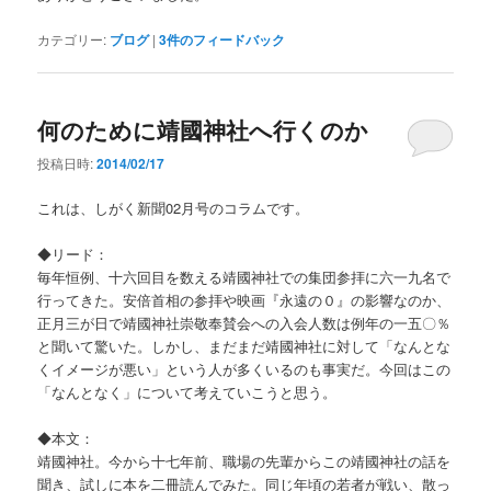
カテゴリー:
ブログ
|
3
件のフィードバック
何のために靖國神社へ行くのか
投稿日時:
2014/02/17
これは、しがく新聞02月号のコラムです。
◆リード：
毎年恒例、十六回目を数える靖國神社での集団参拝に六一九名で
行ってきた。安倍首相の参拝や映画『永遠の０』の影響なのか、
正月三が日で靖國神社崇敬奉賛会への入会人数は例年の一五〇％
と聞いて驚いた。しかし、まだまだ靖國神社に対して「なんとな
くイメージが悪い」という人が多くいるのも事実だ。今回はこの
「なんとなく」について考えていこうと思う。
◆本文：
靖國神社。今から十七年前、職場の先輩からこの靖國神社の話を
聞き、試しに本を二冊読んでみた。同じ年頃の若者が戦い、散っ