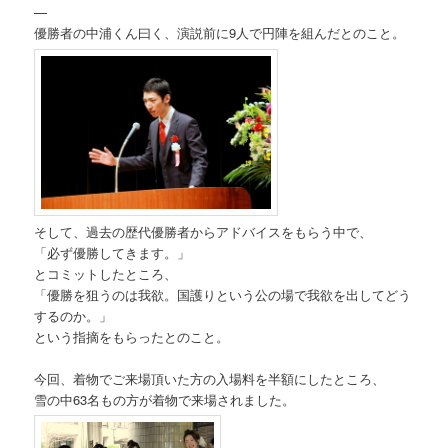
—
優勝者の中浦くん曰く、演説前に9人で円陣を組んだとのこと。
そして、過去の歴代優勝者からアドバイスをもらう中で、
「必ず優勝してきます。」
とコミットしたところ、
「優勝を狙うのは我欲。国護りという公の場で我欲を出してどう
するのか。」
という指摘をもらったとのこと。
今回、着物でご来場頂いた方の入場料を半額にしたところ、
雪の中63名もの方が着物で来場されました。