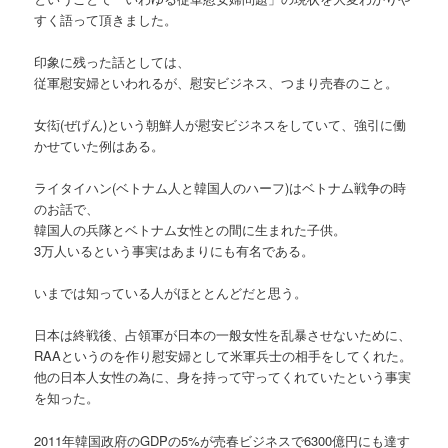
すく語って頂きました。
印象に残った話としては、
従軍慰安婦といわれるが、慰安ビジネス、つまり売春のこと。
女衒(ぜげん)という朝鮮人が慰安ビジネスをしていて、強引に働
かせていた例はある。
ライタイハン(ベトナム人と韓国人のハーフ)はベトナム戦争の時
のお話で、
韓国人の兵隊とベトナム女性との間に生まれた子供。
3万人いるという事実はあまりにも有名である。
いまでは知っている人がほととんどだと思う。
日本は終戦後、占領軍が日本の一般女性を乱暴させないために、
RAAというのを作り慰安婦として米軍兵士の相手をしてくれた。
他の日本人女性の為に、身を持って守ってくれていたという事実
を知った。
2011年韓国政府のGDPの5%が売春ビジネスで6300億円にも達す