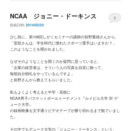
NCAA ジョニー・ドーキンス
2
投稿日時:
2014/02/23
少し前に、第108回しがくセミナーの講師の前野重雄さんから、
「室舘さんは、学生時代に憧れたスポーツ選手はいますか？」
このようなことを聞かれました。
なぜそのようなことを聞くのか疑問に思っていると、
「企業の経営者は、そういう人の写真を自室に飾って、
毎朝自分朝礼をやっているんですよ」
と前野さんから教えてもらいました。
私もよくよく考えると中学・高校に
NCAA男子バスケットボールトーナメント『ルイビル大学 対 デ
ューク大学』
の録画映像を文字通りビデオテープが擦り切れるまで観ていまし
た。
その中でもデューク大学の「ジョニー・ドーキンス」という、