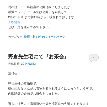
現在はテアトル新宿の公開は終了しましたが、
横浜ニューテアトルでは公開日を延長して
2月28日(金)まで朝11時から上映されております。
上映情報
ぜひ、足を運んでみて下さい。
カテゴリー:
映画・劇
|
1
件のフィードバック
野倉先生宅にて『お茶会』
1
投稿日時:
2014/02/23
2月9日
弊社主催の着物塾で、
塾生のみなさんがお着物を着られるようになったという事で、
内田講師の企画でお茶会をしました。
過去に侠塾にて講演頂いた遠州流茶道の先輩でもあります、