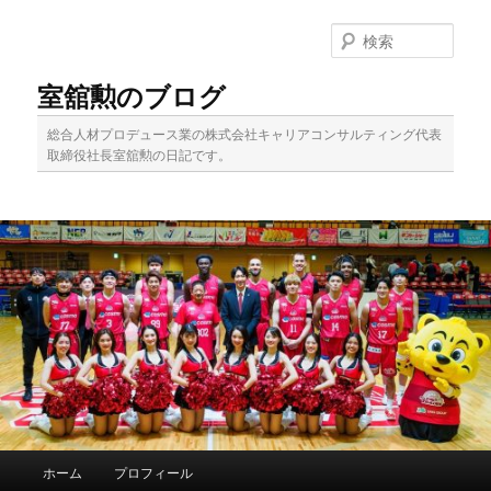
メ
サ
イ
ブ
検
ン
コ
索
コ
ン
室舘勲のブログ
ン
テ
テ
ン
総合人材プロデュース業の株式会社キャリアコンサルティング代表
ン
ツ
取締役社長室舘勲の日記です。
ツ
へ
へ
移
移
動
動
メ
ホーム
プロフィール
イ