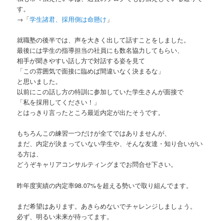
す。
→「
学生諸君、採用側は命懸け
」
就職塾の後半では、声を大きく出して話すことをしました。
最後には学生の指導担当の社員にも数名協力してもらい、
相手が聞きやすい話し方で対話する姿を見て
「この雰囲気で面接に臨めば間違いなく決まるな」
と思いました。
以前にこの話し方の特訓に参加していた学生さんが面接で
「私を採用してください！」
とはっきり言ったところ最近内定が出たそうです。
もちろんこの練習一つだけが全てではありませんが、
まだ、内定が決まっていない学生や、そんな友達・知り合いがい
る方は、
どうぞキャリアコンサルティングまでお問合せ下さい。
昨年度実績の内定率98.07%を超える勢いで取り組んでます。
まだ希望はあります。あきらめないでチャレンジしましょう。
必ず、明るい未来が待ってます。