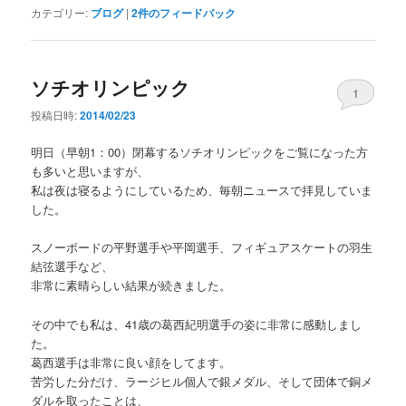
カテゴリー:
ブログ
|
2
件のフィードバック
ソチオリンピック
1
投稿日時:
2014/02/23
明日（早朝1：00）閉幕するソチオリンピックをご覧になった方
も多いと思いますが、
私は夜は寝るようにしているため、毎朝ニュースで拝見していま
した。
スノーボードの平野選手や平岡選手、フィギュアスケートの羽生
結弦選手など、
非常に素晴らしい結果が続きました。
その中でも私は、41歳の葛西紀明選手の姿に非常に感動しまし
た。
葛西選手は非常に良い顔をしてます。
苦労した分だけ、ラージヒル個人で銀メダル、そして団体で銅メ
ダルを取ったことは、