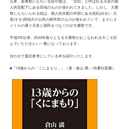
元来、新嘗祭にもちいる稲や粟は、「官田」と呼ばれる天皇の個
人的支配下にある田地のものが使われてきました。しかし、大嘗
祭にもちいられる稲は、個人的支配の外部にある悠紀(ゆき)・主
基(すき)両地方の公民の耕作田のものが使われていて、まさにタ
イトルの通り天皇と国民をつなぐのが大嘗祭です。
平成2年以来、約30年振りとなる大嘗祭がおこなわれる今こそ読
んでいただきたい一冊になっております。
合わせて最近参考にしている本を紹介いたします。
■『13歳からの「くにまもり」』（著：倉山 満 ／扶桑社新書）