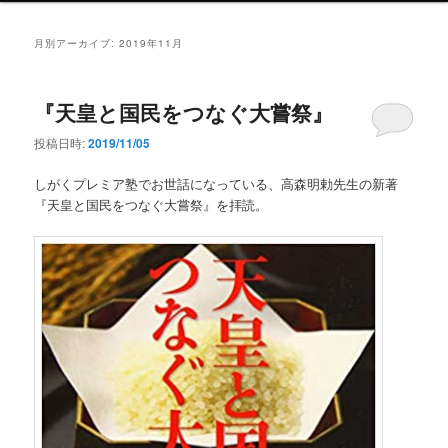
ン
メ
月別アーカイブ:
2019年11月
ニ
ュ
ー
『天皇と国民をつなぐ大嘗祭』
投稿日時:
2019/11/05
しがくプレミア塾でお世話になっている、高森明勅先生の新著
『天皇と国民をつなぐ大嘗祭』を拝読。