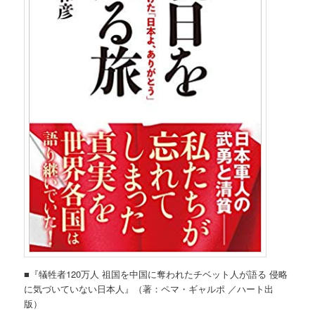
■『犠牲者120万人 祖国を中国に奪われたチベット人が語る 侵略
に気づいていない日本人』（著：ペマ・ギャルポ ／ハート出
版）