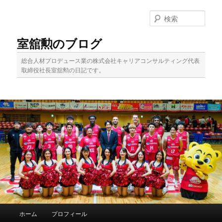
メ
サ
イ
ブ
検
ン
コ
索
コ
ン
室舘勲のブログ
ン
テ
テ
ン
総合人材プロデュース業の株式会社キャリアコンサルティング代表
ン
ツ
取締役社長室舘勲の日記です。
ツ
へ
へ
移
移
動
動
メ
ホーム
プロフィール
イ