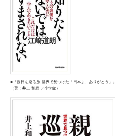
■『親日を巡る旅:世界で見つけた「日本よ、ありがとう」』
（著：井上 和彦 ／小学館）