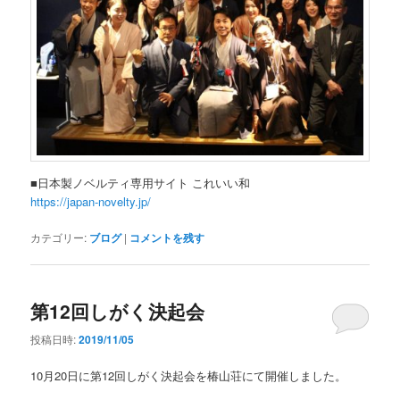
■日本製ノベルティ専用サイト これいい和
https://japan-novelty.jp/
カテゴリー:
ブログ
|
コメントを残す
第12回しがく決起会
投稿日時:
2019/11/05
10月20日に第12回しがく決起会を椿山荘にて開催しました。