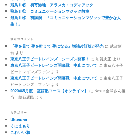
飛鳥Ⅱ⑥ 初寄港地 アラスカ・コディアック
飛鳥Ⅱ⑤ コミュニケーションマジック教室
飛鳥Ⅱ④ 初講演 「コミュニケーションマジックで豊かな人
生！」
最近のコメント
『夢を見て 夢を叶えて 夢になる』増補改訂版が発売
に
武政彰
吾
より
東京八王子ビートレインズ シーズン開幕！
に
加賀忠正
より
東京八王子ビートレインズ開幕戦 中止について
に
東京八王子
ビートレインズファン
より
東京八王子ビートレインズ開幕戦 中止について
に
東京八王子
ビートレンズ ファン
より
2020年5月度 室舘塾ユース【オンライン】
に
Nexus金澤さん担
当 越石琢民
より
カテゴリー
Ubusuna
くにまもり
これいい和