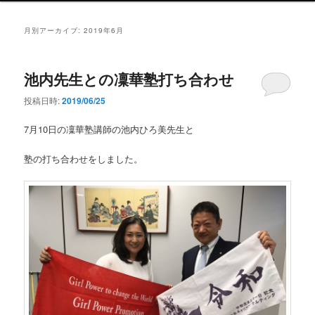
ン
メ
月別アーカイブ:
2019年6月
ニ
ュ
ー
池内先生との凜華塾打ち合わせ
投稿日時:
2019/06/25
7月10日の凜華塾講師の池内ひろ美先生と
塾の打ち合わせをしました。