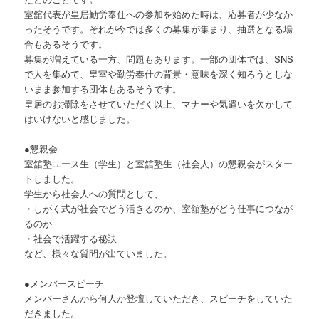
室舘代表が皇居勤労奉仕への参加を始めた時は、応募者が少なか
ったそうです。それが今では多くの募集が集まり、抽選となる場
合もあるそうです。
募集が増えている一方、問題もあります。一部の団体では、SNS
で人を集めて、皇室や勤労奉仕の背景・意味を深く知ろうとしな
いまま参加する団体もあるそうです。
皇居のお掃除をさせていただく以上、マナーや気遣いを欠かして
はいけないと感じました。
●懇親会
室舘塾ユース生（学生）と室舘塾生（社会人）の懇親会がスター
トしました。
学生から社会人への質問として、
・しがく式が社会でどう活きるのか、室舘塾がどう仕事につなが
るのか
・社会で活躍する秘訣
など、様々な質問が出ていました。
●メンバースピーチ
メンバーさんから何人か登壇していただき、スピーチをしていた
だきました。