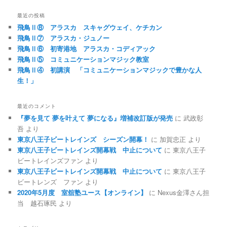
最近の投稿
飛鳥Ⅱ⑧ アラスカ スキャグウェイ、ケチカン
飛鳥Ⅱ⑦ アラスカ・ジュノー
飛鳥Ⅱ⑥ 初寄港地 アラスカ・コディアック
飛鳥Ⅱ⑤ コミュニケーションマジック教室
飛鳥Ⅱ④ 初講演 「コミュニケーションマジックで豊かな人
生！」
最近のコメント
『夢を見て 夢を叶えて 夢になる』増補改訂版が発売
に
武政彰
吾
より
東京八王子ビートレインズ シーズン開幕！
に
加賀忠正
より
東京八王子ビートレインズ開幕戦 中止について
に
東京八王子
ビートレインズファン
より
東京八王子ビートレインズ開幕戦 中止について
に
東京八王子
ビートレンズ ファン
より
2020年5月度 室舘塾ユース【オンライン】
に
Nexus金澤さん担
当 越石琢民
より