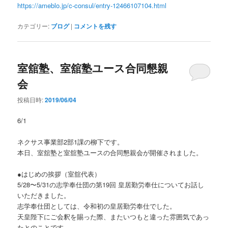
https://ameblo.jp/c-consul/entry-12466107104.html
カテゴリー:
ブログ
|
コメントを残す
室舘塾、室舘塾ユース合同懇親
会
投稿日時:
2019/06/04
6/1
ネクサス事業部2部1課の柳下です。
本日、室舘塾と室舘塾ユースの合同懇親会が開催されました。
●はじめの挨拶（室舘代表）
5/28〜5/31の志学奉仕団の第19回 皇居勤労奉仕についてお話し
いただきました。
志学奉仕団としては、令和初の皇居勤労奉仕でした。
天皇陛下にご会釈を賜った際、またいつもと違った雰囲気であっ
たとのことです。