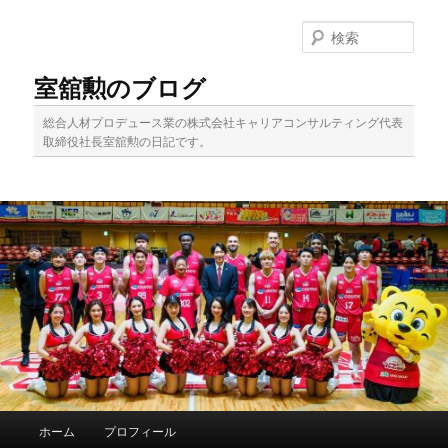
メ
サ
イ
ブ
検
ン
コ
索
コ
ン
室舘勲のブログ
ン
テ
テ
ン
総合人材プロデュース業の株式会社キャリアコンサルティング代表
ン
ツ
取締役社長室舘勲の日記です。
ツ
へ
へ
移
移
動
動
メ
ホーム
プロフィール
イ