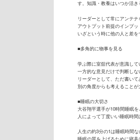
す。知識・教養はいつか活き
リーダーとして常にアンテナ
アウトプット前提のインプッ
いざという時に他の人と差を
■多角的に物事を見る
学ぶ際に室舘代表が意識して
一方的な意見だけで判断しな
リーダーとして、ただ書いて
別の角度からも考えることが
■睡眠の大切さ
大谷翔平選手が10時間睡眠
人によって丁度いい睡眠時間
人生の約3分の1は睡眠時間な
睡眠の質を上げるために寝具