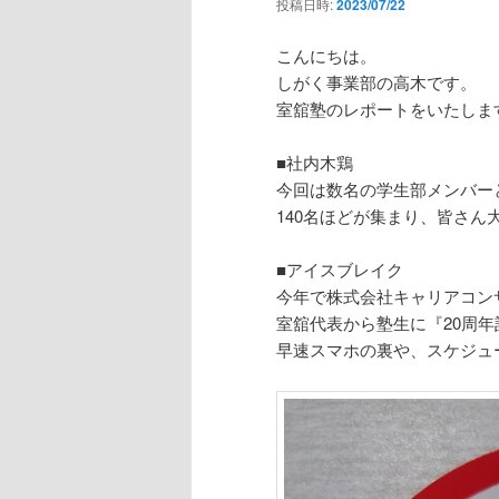
投稿日時:
2023/07/22
こんにちは。
しがく事業部の高木です。
室舘塾のレポートをいたしま
■社内木鶏
今回は数名の学生部メンバー
140名ほどが集まり、皆さ
■アイスブレイク
今年で株式会社キャリアコン
室舘代表から塾生に『20周
早速スマホの裏や、スケジュ