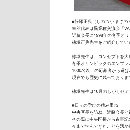
■篠塚正典（しのづか まさの
室舘代表は異業種交流会『VA
近藤会長に1998年の冬季オ
篠塚正典先生をご紹介してい
篠塚先生は、コンセプトを大
冬季オリンピックのエンブレ
1000名以上の応募者から選
現在でも歴史に残っておりま
篠塚先生は10月のしがくセ
■日々の学びの積み重ね
中央区長を訪ね、近藤会長と
その際に中央区長から古事記
今まで学んできたことを活か