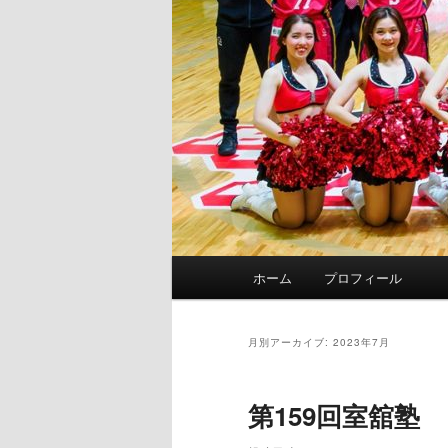
メ
ホーム
プロフィール
イ
ン
メ
月別アーカイブ:
2023年7月
ニ
ュ
第159回室舘塾
ー