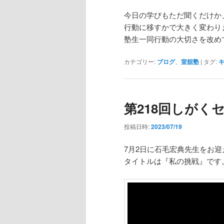
今日の学びもただ聞くだけか
行動に移すかで大きく変わり
塾生一同行動の大切さを改め
カテゴリー:
ブログ
、
室舘塾
|
タグ:
第218回しがく
投稿日時:
2023/07/19
7月2日に石毛宏典先生をお
タイトルは『私の挑戦』です