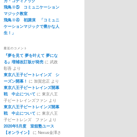
カ・コディアック
飛鳥Ⅱ⑤ コミュニケーション
マジック教室
飛鳥Ⅱ④ 初講演 「コミュニ
ケーションマジックで豊かな人
生！」
最近のコメント
『夢を見て 夢を叶えて 夢にな
る』増補改訂版が発売
に
武政
彰吾
より
東京八王子ビートレインズ シ
ーズン開幕！
に
加賀忠正
より
東京八王子ビートレインズ開幕
戦 中止について
に
東京八王
子ビートレインズファン
より
東京八王子ビートレインズ開幕
戦 中止について
に
東京八王
子ビートレンズ ファン
より
2020年5月度 室舘塾ユース
【オンライン】
に
Nexus金澤さ