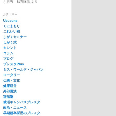
ん担当 越石琢民
より
カテゴリー
Ubusuna
くにまもり
これいい和
しがくセミナー
しがく式
カレント
コラム
ブログ
プレスタPlus
ミス・ワールド・ジャパン
ロータリー
伝統・文化
健康経営
外部講演
室舘塾
就活キャンパスプレスタ
政治・ニュース
早期新卒採用のプレスタ