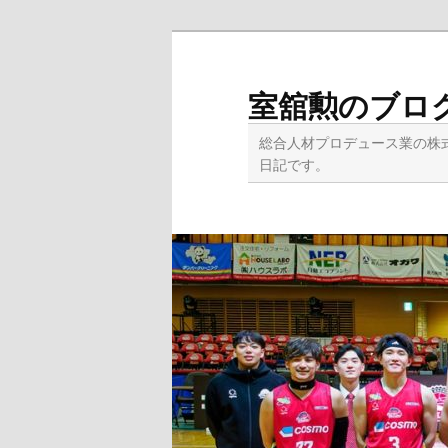
メ
サ
イ
ブ
ン
コ
室舘勲のブロ
コ
ン
ン
テ
総合人材プロデュース業の株
テ
ン
日記です。
ン
ツ
ツ
へ
へ
移
移
動
動