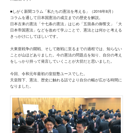
■しがく新聞コラム「私たちの憲法を考える」（2016年8月）
コラムを通して日本国憲法の成立までの歴史を解説。
日本古来の憲法「十七条の憲法」はじめ「五箇条の御誓文」「大
日本帝国憲法」などを改めて学ぶことで、憲法とは何かと考える
きっかけにしてほしいです。
大東亜戦争の開戦、そして敗戦に至るまでの過程では、知らない
ことが山ほどありました。今の憲法の問題点を知り、自分の考え
をしっかり持って発言していくことが大切だと思いました。
今回、令和元年最初の室舘塾ユースでした。
天皇陛下、憲法、歴史に触れる話でより自分の幅が広がる時間に
なりました。