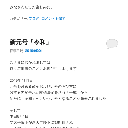
みなさんぜひお楽しみに。
カテゴリー:
ブログ
|
コメントを残す
新元号「令和」
投稿日時:
2019/05/01
皆さまにおかれましては
益々ご健勝のこととお慶び申し上げます
2019年4月1日
元号を改める政令および元号の呼び方に
関する内閣告示が閣議決定をされ「平成」から
新たに「令和」へという元号となることが発表されました
そして
本日5月1日
皇太子殿下が新天皇陛下に御即位され