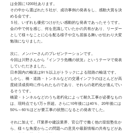
は全国に1200社あります。
その中から選ばれた５社が、成功事例の発表をし、感動大賞を決
める会です。
５社、いずれも優劣つけがたい感動的な発表であったそうです。
会の中で何を感じ、何を意識していたかの共有があり、リーダー
として様々なことに心を配る様子や立ち居振る舞いが伝わり大変
勉強になりました。
次に、メンバーさんのプレゼンテーションです。
今回は川野さんから『インフラ危機の状況』というテーマで発表
していただきました。
日本国内の輸送は91％以上がトラックによる陸路の輸送です。
しかし、橋・道路・トンネルなどの交通インフラのほとんどが高
度経済成長時に作られたものであり、それらの老朽化が進んでい
るそうです。
橋梁・トンネルなどのうち老朽化によって耐久工事が必要なもの
は、現時点でも1万ヶ所超。さらに10年後には40％、20年後には
50%～60％ほどが要工事の状態になるとの発表でした。
それに加えて、IT業界や建設業界、官公庁で働く他の室舘塾生か
ら、様々な角度からこの問題への意見や最新情報の共有などがあ