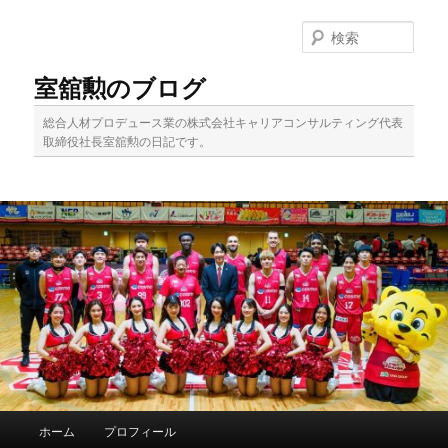
メ
サ
イ
ブ
検
ン
コ
索
コ
ン
室舘勲のブログ
ン
テ
テ
ン
総合人材プロデュース業の株式会社キャリアコンサルティング代表
ン
ツ
取締役社長室舘勲の日記です。
ツ
へ
へ
移
移
動
動
メ
ホーム
プロフィール
イ