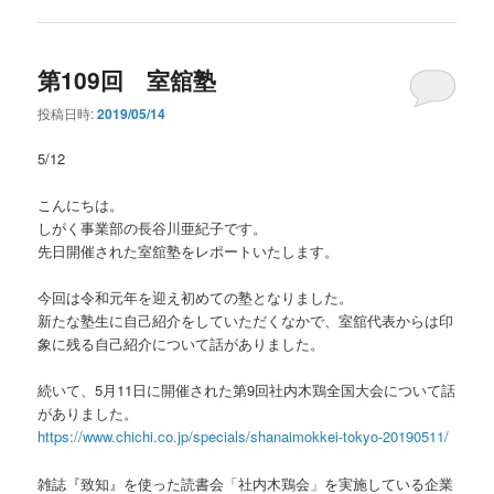
第109回 室舘塾
投稿日時:
2019/05/14
5/12
こんにちは。
しがく事業部の長谷川亜紀子です。
先日開催された室舘塾をレポートいたします。
今回は令和元年を迎え初めての塾となりました。
新たな塾生に自己紹介をしていただくなかで、室舘代表からは印
象に残る自己紹介について話がありました。
続いて、5月11日に開催された第9回社内木鶏全国大会について話
がありました。
https://www.chichi.co.jp/specials/shanaimokkei-tokyo-20190511/
雑誌『致知』を使った読書会「社内木鶏会」を実施している企業