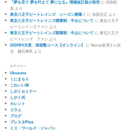
『夢を見て 夢を叶えて 夢になる』増補改訂版が発売
に
武政彰
吾
より
東京八王子ビートレインズ シーズン開幕！
に
加賀忠正
より
東京八王子ビートレインズ開幕戦 中止について
に
東京八王子
ビートレインズファン
より
東京八王子ビートレインズ開幕戦 中止について
に
東京八王子
ビートレンズ ファン
より
2020年5月度 室舘塾ユース【オンライン】
に
Nexus金澤さん担
当 越石琢民
より
カテゴリー
Ubusuna
くにまもり
これいい和
しがくセミナー
しがく式
カレント
コラム
ブログ
プレスタPlus
ミス・ワールド・ジャパン