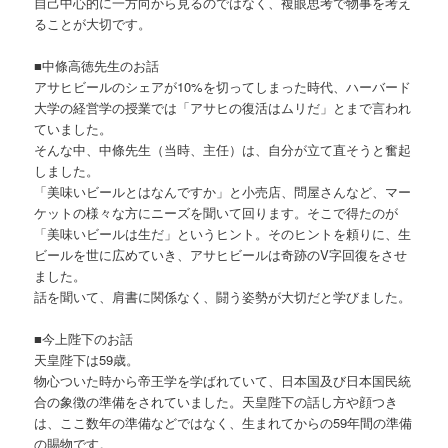
自己中心的に一方向から見るのではなく、複眼思考で物事を考え
ることが大切です。
■中條高徳先生のお話
アサヒビールのシェアが10%を切ってしまった時代、ハーバード
大学の経営学の授業では「アサヒの復活はムリだ」とまで言われ
ていました。
そんな中、中條先生（当時、主任）は、自分が立て直そうと奮起
しました。
「美味いビールとはなんですか」と小売店、問屋さんなど、マー
ケットの様々な方にニーズを聞いて回ります。そこで得たのが
「美味いビールは生だ」というヒント。そのヒントを頼りに、生
ビールを世に広めていき、アサヒビールは奇跡のV字回復をさせ
ました。
話を聞いて、肩書に関係なく、闘う姿勢が大切だと学びました。
■今上陛下のお話
天皇陛下は59歳。
物心ついた時から帝王学を学ばれていて、日本国及び日本国民統
合の象徴の準備をされていました。天皇陛下の話し方や顔つき
は、ここ数年の準備などではなく、生まれてからの59年間の準備
の賜物です。