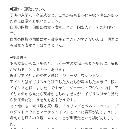
■国旗・国歌について
子供の入学式・卒業式など、これからも君が代を歌う機会があっ
た際には堂々と歌いましょう。
自国の国旗、国歌に敬意を表すことが、国際人としての基礎で
す。
自国の国旗や国歌にすら敬意を表すことができない人は、他国に
も敬意を表すことはできません。
■複眼思考
ある立場から見た場合と、もう一方の立場から見た場合に、解釈
が変わることは世の中にあります。
例えばアメリカの初代大統領、ジョージ・ワシントン。
アメリカはイギリスから独立した人たちが建国した国家で、後に
イギリスと戦いました。ですから、ジョージ・ワシントンは、ア
メリカ側から見たら英雄かもしれませんが、イギリス側から見た
ら反逆者だという意見もあるそうです。
その他にも「売り場と買い場」「セリングとベネフィット」「プ
ロダクトアウトとマーケットイン」といった言葉があるように、
考え方も双方の立場に立てることが重要だという話がありまし
た。