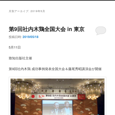
ン
メ
月別アーカイブ:
2019年5月
ニ
ュ
ー
第9回社内木鶏全国大会 in 東京
投稿日時:
2019/05/18
5月11日
致知出版社主催
第9回社内木鶏 成功事例発表全国大会＆藤尾秀昭講演会が開催