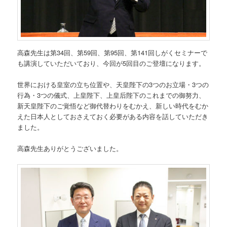
高森先生は第34回、第59回、第95回、第141回しがくセミナーで
も講演していただいており、今回が5回目のご登壇になります。
世界における皇室の立ち位置や、天皇陛下の3つのお立場・3つの
行為・3つの儀式、上皇陛下、上皇后陛下のこれまでの御努力、
新天皇陛下のご覚悟など御代替わりをむかえ、新しい時代をむか
えた日本人としておさえておく必要がある内容を話していただき
ました。
高森先生ありがとうございました。