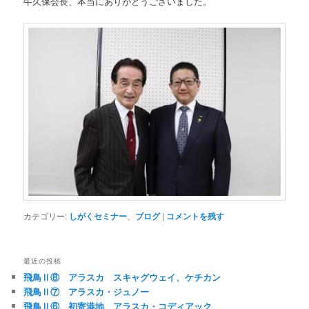
牛久保会長、本当にありがとうございました。
カテゴリー:
しがくセミナー
、
ブログ
|
コメントを残す
最近の投稿
飛鳥Ⅱ⑧ アラスカ スキャグウェイ、ケチカン
飛鳥Ⅱ⑦ アラスカ・ジュノー
飛鳥Ⅱ⑥ 初寄港地 アラスカ・コディアック