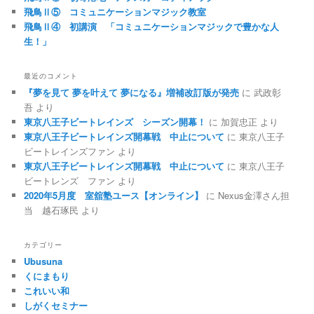
飛鳥Ⅱ⑤ コミュニケーションマジック教室
飛鳥Ⅱ④ 初講演 「コミュニケーションマジックで豊かな人
生！」
最近のコメント
『夢を見て 夢を叶えて 夢になる』増補改訂版が発売
に
武政彰
吾
より
東京八王子ビートレインズ シーズン開幕！
に
加賀忠正
より
東京八王子ビートレインズ開幕戦 中止について
に
東京八王子
ビートレインズファン
より
東京八王子ビートレインズ開幕戦 中止について
に
東京八王子
ビートレンズ ファン
より
2020年5月度 室舘塾ユース【オンライン】
に
Nexus金澤さん担
当 越石琢民
より
カテゴリー
Ubusuna
くにまもり
これいい和
しがくセミナー