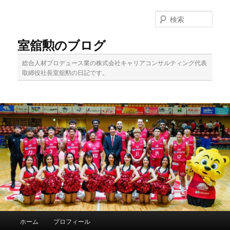
メ
サ
イ
ブ
検
ン
コ
索
コ
ン
室舘勲のブログ
ン
テ
テ
ン
総合人材プロデュース業の株式会社キャリアコンサルティング代表
ン
ツ
取締役社長室舘勲の日記です。
ツ
へ
へ
移
移
動
動
メ
ホーム
プロフィール
イ