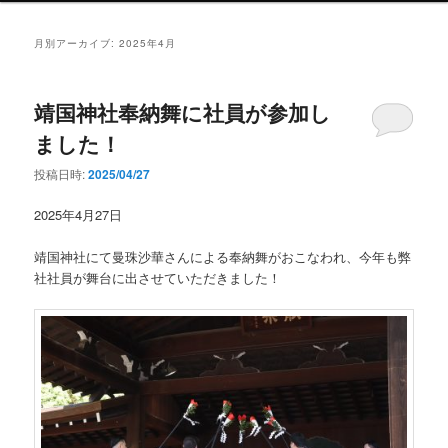
ン
メ
月別アーカイブ:
2025年4月
ニ
ュ
ー
靖国神社奉納舞に社員が参加し
ました！
投稿日時:
2025/04/27
2025年4月27日
靖国神社にて曼珠沙華さんによる奉納舞がおこなわれ、今年も弊
社社員が舞台に出させていただきました！