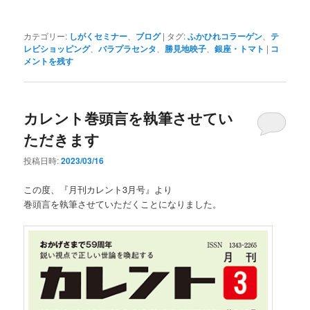
カテゴリー:
しがくセミナー
、
ブログ
|
タグ:
ふかひれコラーゲン
、
テ
レビショッピング
、
バラプラセンタ
、
勝見地映子
、
銀座・トマト
|
コ
メントを残す
カレント巻頭言を執筆させてい
ただきます
投稿日時:
2023/03/16
この度、『月刊カレント3月号』より
巻頭言を執筆させていただくことになりました。