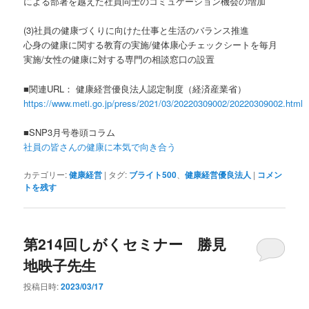
による部署を越えた社員同士のコミュケーション機会の増加
(3)社員の健康づくりに向けた仕事と生活のバランス推進
心身の健康に関する教育の実施/健体康心チェックシートを毎月
実施/女性の健康に対する専門の相談窓口の設置
■関連URL： 健康経営優良法人認定制度（経済産業省）
https://www.meti.go.jp/press/2021/03/20220309002/20220309002.html
■SNP3月号巻頭コラム
社員の皆さんの健康に本気で向き合う
カテゴリー:
健康経営
|
タグ:
ブライト500
、
健康経営優良法人
|
コメン
トを残す
第214回しがくセミナー 勝見
地映子先生
投稿日時:
2023/03/17