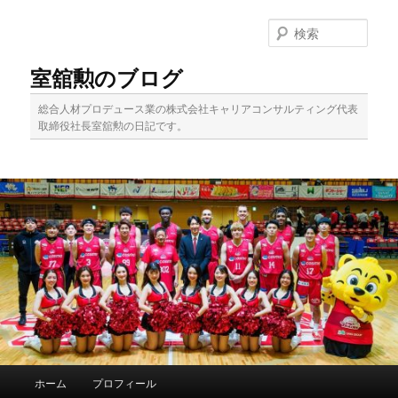
メ
サ
イ
ブ
検
ン
コ
索
コ
ン
室舘勲のブログ
ン
テ
テ
ン
総合人材プロデュース業の株式会社キャリアコンサルティング代表
ン
ツ
取締役社長室舘勲の日記です。
ツ
へ
へ
移
移
動
動
メ
ホーム
プロフィール
イ