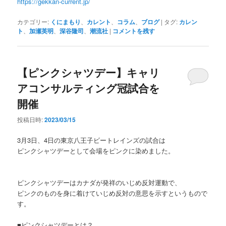
https://gekkan-current.jp/
カテゴリー:
くにまもり
、
カレント
、
コラム
、
ブログ
|
タグ:
カレン
ト
、
加瀬英明
、
深谷隆司
、
潮流社
|
コメントを残す
【ピンクシャツデー】キャリ
アコンサルティング冠試合を
開催
投稿日時:
2023/03/15
3月3日、4日の東京八王子ビートレインズの試合は
ピンクシャツデーとして会場をピンクに染めました。
ピンクシャツデーはカナダが発祥のいじめ反対運動で、
ピンクのものを身に着けていじめ反対の意思を示すというもので
す。
■ピンクシャツデーとは？