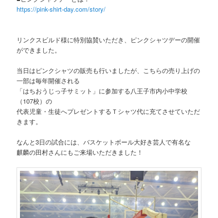
https://pink-shirt-day.com/story/
リンクスビルド様に特別協賛いただき、ピンクシャツデーの開催
ができました。
当日はピンクシャツの販売も行いましたが、こちらの売り上げの
一部は毎年開催される
「はちおうじっ子サミット」に参加する八王子市内小中学校
（107校）の
代表児童・生徒へプレゼントするＴシャツ代に充てさせていただ
きます。
なんと3日の試合には、バスケットボール大好き芸人で有名な
麒麟の田村さんにもご来場いただきました！