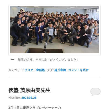
塾生の皆様、本当にありがとうございました！
カテゴリー:
ブログ
、
室舘塾
|
タグ:
越乃寒梅
|
コメントを残す
俠塾 茂原由美先生
投稿日時:
2023/03/26
3月11日に銀座クラブロゼオーナーの