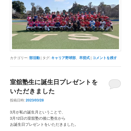
カテゴリー:
部活動
|
タグ:
キャリア野球部
、
卒団式
|
コメントを残す
室舘塾生に誕生日プレゼントを
いただきました
投稿日時:
2023/03/28
3月が私の誕生月ということで、
3月12日の室舘塾の後に塾生から
お誕生日プレゼントをいただきました。