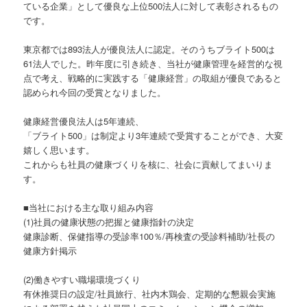
ている企業」として優良な上位500法人に対して表彰されるもの
です。
東京都では893法人が優良法人に認定。そのうちブライト500は
61法人でした。昨年度に引き続き、当社が健康管理を経営的な視
点で考え、戦略的に実践する「健康経営」の取組が優良であると
認められ今回の受賞となりました。
健康経営優良法人は5年連続、
「ブライト500」は制定より3年連続で受賞することができ、大変
嬉しく思います。
これからも社員の健康づくりを核に、社会に貢献してまいりま
す。
■当社における主な取り組み内容
(1)社員の健康状態の把握と健康指針の決定
健康診断、保健指導の受診率100％/再検査の受診料補助/社長の
健康方針掲示
(2)働きやすい職場環境づくり
有休推奨日の設定/社員旅行、社内木鶏会、定期的な懇親会実施