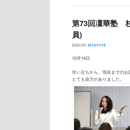
第73回凜華塾 
員)
投稿日時:
2015/11/10
10月14日
生い立ちから、現在までのお
とても迫力がありました。