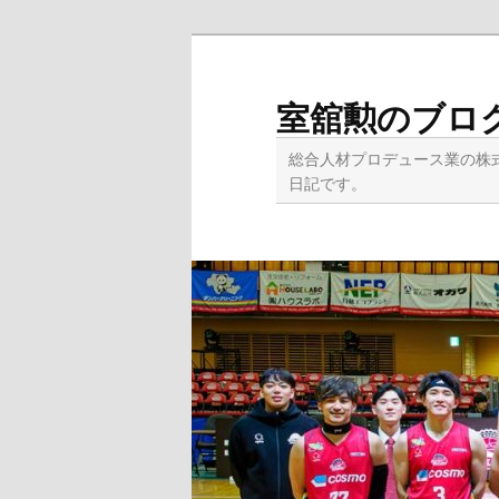
メ
サ
イ
ブ
ン
コ
室舘勲のブロ
コ
ン
ン
テ
総合人材プロデュース業の株
テ
ン
日記です。
ン
ツ
ツ
へ
へ
移
移
動
動