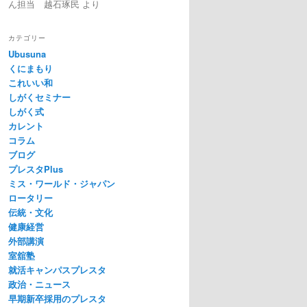
ん担当 越石琢民
より
カテゴリー
Ubusuna
くにまもり
これいい和
しがくセミナー
しがく式
カレント
コラム
ブログ
プレスタPlus
ミス・ワールド・ジャパン
ロータリー
伝統・文化
健康経営
外部講演
室舘塾
就活キャンパスプレスタ
政治・ニュース
早期新卒採用のプレスタ