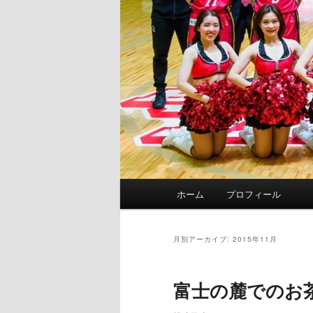
メ
ホーム
プロフィール
イ
ン
メ
月別アーカイブ:
2015年11月
ニ
ュ
富士の麓でのお
ー