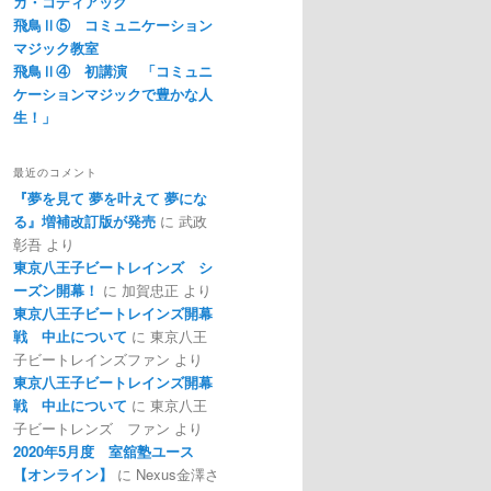
カ・コディアック
飛鳥Ⅱ⑤ コミュニケーション
マジック教室
飛鳥Ⅱ④ 初講演 「コミュニ
ケーションマジックで豊かな人
生！」
最近のコメント
『夢を見て 夢を叶えて 夢にな
る』増補改訂版が発売
に
武政
彰吾
より
東京八王子ビートレインズ シ
ーズン開幕！
に
加賀忠正
より
東京八王子ビートレインズ開幕
戦 中止について
に
東京八王
子ビートレインズファン
より
東京八王子ビートレインズ開幕
戦 中止について
に
東京八王
子ビートレンズ ファン
より
2020年5月度 室舘塾ユース
【オンライン】
に
Nexus金澤さ