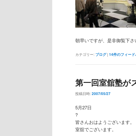
朝早いですが、是非御覧下さ
カテゴリー:
ブログ
|
14
件のフィード
第一回室舘塾が
投稿日時:
2007/05/27
5月27日
?
皆さんおはようございます。
室舘でございます。