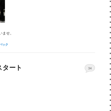
いませ。
バック
スタート
34