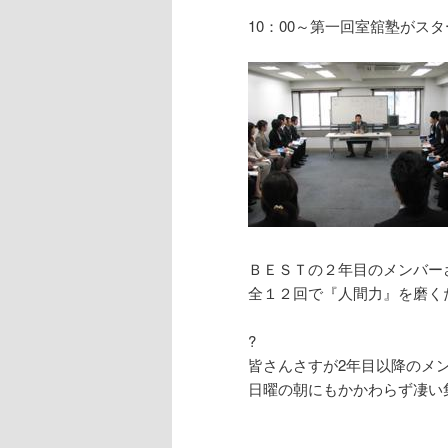
10：00～第一回室舘塾がス
ＢＥＳＴの２年目のメンバー
全１２回で『人間力』を磨く
?
皆さんさすが2年目以降のメ
日曜の朝にもかかわらず凄い