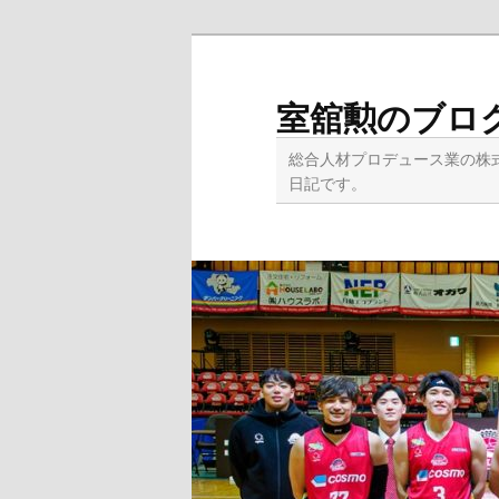
メ
サ
イ
ブ
ン
コ
室舘勲のブロ
コ
ン
ン
テ
総合人材プロデュース業の株
テ
ン
日記です。
ン
ツ
ツ
へ
へ
移
移
動
動