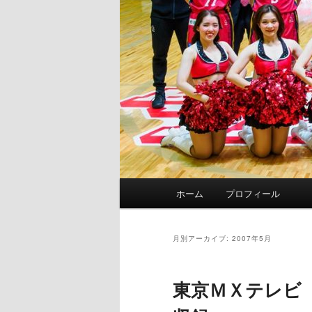
メ
ホーム
プロフィール
イ
ン
メ
月別アーカイブ:
2007年5月
ニ
ュ
東京ＭＸテレビ
ー