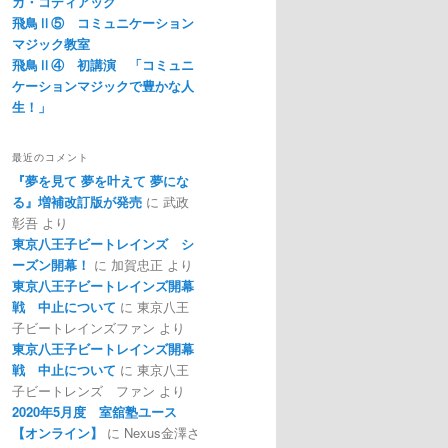
カ・コディアック
飛鳥Ⅱ⑤ コミュニケーション
マジック教室
飛鳥Ⅱ④ 初講演 「コミュニ
ケーションマジックで豊かな人
生！」
最近のコメント
『夢を見て 夢を叶えて 夢にな
る』増補改訂版が発売
に
武政
彰吾
より
東京八王子ビートレインズ シ
ーズン開幕！
に
加賀忠正
より
東京八王子ビートレインズ開幕
戦 中止について
に
東京八王
子ビートレインズファン
より
東京八王子ビートレインズ開幕
戦 中止について
に
東京八王
子ビートレンズ ファン
より
2020年5月度 室舘塾ユース
【オンライン】
に
Nexus金澤さ