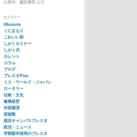
ん担当 越石琢民
より
カテゴリー
Ubusuna
くにまもり
これいい和
しがくセミナー
しがく式
カレント
コラム
ブログ
プレスタPlus
ミス・ワールド・ジャパン
ロータリー
伝統・文化
健康経営
外部講演
室舘塾
就活キャンパスプレスタ
政治・ニュース
早期新卒採用のプレスタ