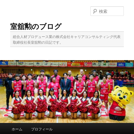
メ
サ
イ
ブ
検
ン
コ
索
コ
ン
室舘勲のブログ
ン
テ
テ
ン
総合人材プロデュース業の株式会社キャリアコンサルティング代表
ン
ツ
取締役社長室舘勲の日記です。
ツ
へ
へ
移
移
動
動
メ
ホーム
プロフィール
イ