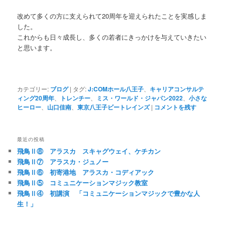
改めて多くの方に支えられて20周年を迎えられたことを実感しま
した。
これからも日々成長し、多くの若者にきっかけを与えていきたい
と思います。
カテゴリー:
ブログ
|
タグ:
J:COMホール八王子
、
キャリアコンサルテ
ィング20周年
、
トレンチー
、
ミス・ワールド・ジャパン2022
、
小さな
ヒーロー
、
山口佳南
、
東京八王子ビートレインズ
|
コメントを残す
最近の投稿
飛鳥Ⅱ⑧ アラスカ スキャグウェイ、ケチカン
飛鳥Ⅱ⑦ アラスカ・ジュノー
飛鳥Ⅱ⑥ 初寄港地 アラスカ・コディアック
飛鳥Ⅱ⑤ コミュニケーションマジック教室
飛鳥Ⅱ④ 初講演 「コミュニケーションマジックで豊かな人
生！」