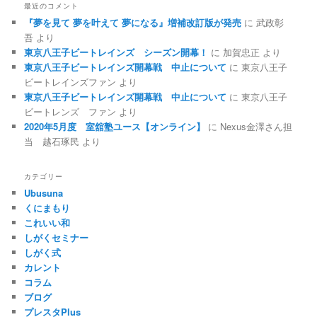
最近のコメント
『夢を見て 夢を叶えて 夢になる』増補改訂版が発売
に
武政彰
吾
より
東京八王子ビートレインズ シーズン開幕！
に
加賀忠正
より
東京八王子ビートレインズ開幕戦 中止について
に
東京八王子
ビートレインズファン
より
東京八王子ビートレインズ開幕戦 中止について
に
東京八王子
ビートレンズ ファン
より
2020年5月度 室舘塾ユース【オンライン】
に
Nexus金澤さん担
当 越石琢民
より
カテゴリー
Ubusuna
くにまもり
これいい和
しがくセミナー
しがく式
カレント
コラム
ブログ
プレスタPlus