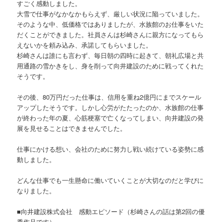
すごく感動しました。
大雪で仕事がなかなかもらえず、厳しい状況に陥っていました。
そのような中、低価格ではありましたが、水族館のお仕事をいた
だくことができました。社員さんは杉崎さんに親方になってもら
えないかを頼み込み、承諾してもらいました。
杉崎さんは誰にも言わず、毎日朝の四時に起きて、朝礼広場と共
用通路の雪かきをし、身を削って向井建設のために戦ってくれた
そうです。
その後、80万円だった仕事は、信用を重ね2億円にまでスケール
アップしたそうです。しかし心労がたたったのか、水族館の仕事
が終わった年の夏、心筋梗塞で亡くなってしまい、向井建設の発
展を見せることはできませんでした。
仕事にかける想い、会社のために努力し戦い続けている姿勢に感
動しました。
どんな仕事でも一生懸命に働いていくことが大切なのだと学びに
なりました。
■向井建設株式会社 感動エピソード（杉崎さんの話は第2回の優
秀作品です）