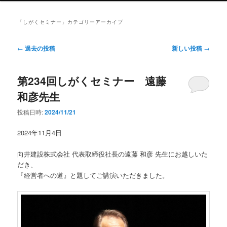
ン
メ
「
しがくセミナー
」カテゴリーアーカイブ
ニ
ュ
投
←
過去の投稿
新しい投稿
→
ー
稿
ナ
第234回しがくセミナー 遠藤
ビ
ゲ
和彦先生
ー
シ
投稿日時:
2024/11/21
ョ
ン
2024年11月4日
向井建設株式会社 代表取締役社長の遠藤 和彦 先生にお越しいた
だき、
『経営者への道』と題してご講演いただきました。