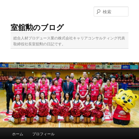
メ
サ
イ
ブ
検
ン
コ
索
コ
ン
室舘勲のブログ
ン
テ
テ
ン
総合人材プロデュース業の株式会社キャリアコンサルティング代表
ン
ツ
取締役社長室舘勲の日記です。
ツ
へ
へ
移
移
動
動
メ
ホーム
プロフィール
イ