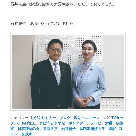
石井先生のお話に皆さん大変刺激をいただいておりました。
石井先生、ありがとうございました。
カテゴリー:
しがくセミナー
、
ブログ
、
政治・ニュース
|
タグ:
TVタッ
クル
、
あげまん
、
きぼうときずな
、
キャスター
、
テレビ
、
女優
、
政治
家
、
日本維新の会
、
東京大学
、
石井苗子
、
聖路加看護大学
、
通訳
|
コ
メントを残す