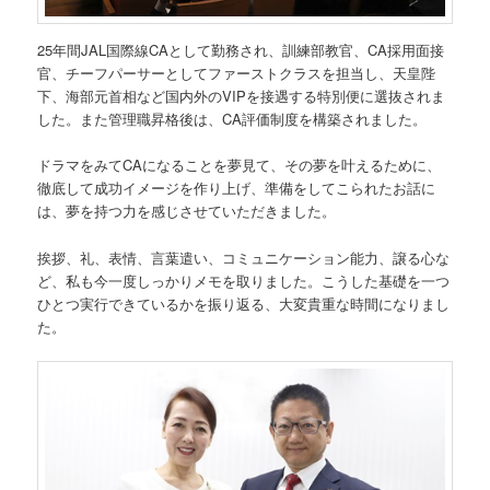
25年間JAL国際線CAとして勤務され、訓練部教官、CA採用面接
官、チーフパーサーとしてファーストクラスを担当し、天皇陛
下、海部元首相など国内外のVIPを接遇する特別便に選抜されま
した。また管理職昇格後は、CA評価制度を構築されました。
ドラマをみてCAになることを夢見て、その夢を叶えるために、
徹底して成功イメージを作り上げ、準備をしてこられたお話に
は、夢を持つ力を感じさせていただきました。
挨拶、礼、表情、言葉遣い、コミュニケーション能力、譲る心な
ど、私も今一度しっかりメモを取りました。こうした基礎を一つ
ひとつ実行できているかを振り返る、大変貴重な時間になりまし
た。