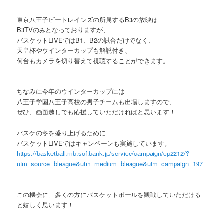
東京八王子ビートレインズの所属するB3の放映は
B3TVのみとなっておりますが、
バスケットLIVEではB1、B2の試合だけでなく、
天皇杯やウインターカップも解説付き、
何台もカメラを切り替えて視聴することができます。
ちなみに今年のウインターカップには
八王子学園八王子高校の男子チームも出場しますので、
ぜひ、画面越しでも応援していただければと思います！
バスケの冬を盛り上げるために
バスケットLIVEではキャンペーンも実施しています。
https://basketball.mb.softbank.jp/service/campaign/cp2212/?
utm_source=bleague&utm_medium=bleague&utm_campaign=197
この機会に、多くの方にバスケットボールを観戦していただける
と嬉しく思います！