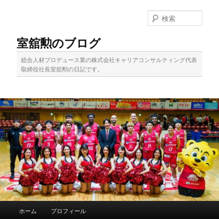
メ
サ
イ
ブ
検
ン
コ
索
コ
ン
室舘勲のブログ
ン
テ
テ
ン
総合人材プロデュース業の株式会社キャリアコンサルティング代表
ン
ツ
取締役社長室舘勲の日記です。
ツ
へ
へ
移
移
動
動
メ
ホーム
プロフィール
イ