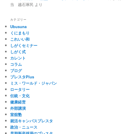
当 越石琢民
より
カテゴリー
Ubusuna
くにまもり
これいい和
しがくセミナー
しがく式
カレント
コラム
ブログ
プレスタPlus
ミス・ワールド・ジャパン
ロータリー
伝統・文化
健康経営
外部講演
室舘塾
就活キャンパスプレスタ
政治・ニュース
早期新卒採用のプレスタ