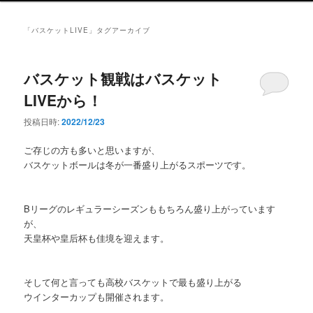
ン
メ
「
バスケットLIVE
」タグアーカイブ
ニ
ュ
ー
バスケット観戦はバスケット
LIVEから！
投稿日時:
2022/12/23
ご存じの方も多いと思いますが、
バスケットボールは冬が一番盛り上がるスポーツです。
Bリーグのレギュラーシーズンももちろん盛り上がっています
が、
天皇杯や皇后杯も佳境を迎えます。
そして何と言っても高校バスケットで最も盛り上がる
ウインターカップも開催されます。