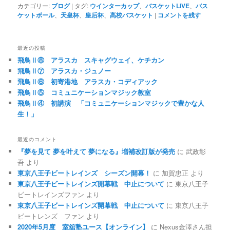
カテゴリー:
ブログ
|
タグ:
ウインターカップ
、
バスケットLIVE
、
バス
ケットボール
、
天皇杯
、
皇后杯
、
高校バスケット
|
コメントを残す
最近の投稿
飛鳥Ⅱ⑧ アラスカ スキャグウェイ、ケチカン
飛鳥Ⅱ⑦ アラスカ・ジュノー
飛鳥Ⅱ⑥ 初寄港地 アラスカ・コディアック
飛鳥Ⅱ⑤ コミュニケーションマジック教室
飛鳥Ⅱ④ 初講演 「コミュニケーションマジックで豊かな人
生！」
最近のコメント
『夢を見て 夢を叶えて 夢になる』増補改訂版が発売
に
武政彰
吾
より
東京八王子ビートレインズ シーズン開幕！
に
加賀忠正
より
東京八王子ビートレインズ開幕戦 中止について
に
東京八王子
ビートレインズファン
より
東京八王子ビートレインズ開幕戦 中止について
に
東京八王子
ビートレンズ ファン
より
2020年5月度 室舘塾ユース【オンライン】
に
Nexus金澤さん担