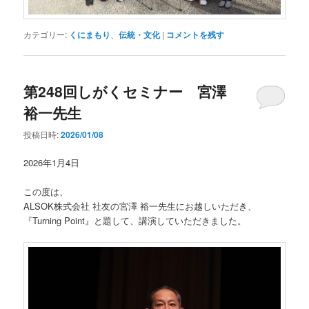
カテゴリー:
くにまもり
、
伝統・文化
|
コメントを残す
第248回しがくセミナー 宮澤
裕一先生
投稿日時:
2026/01/08
2026年1月4日
この度は、
ALSOK株式会社 社友の宮澤 裕一先生にお越しいただき、
『Turning Point』と題して、講演していただきました。