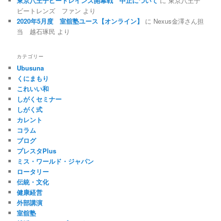
東京八王子ビートレインズ開幕戦 中止について
に
東京八王子
ビートレンズ ファン
より
2020年5月度 室舘塾ユース【オンライン】
に
Nexus金澤さん担
当 越石琢民
より
カテゴリー
Ubusuna
くにまもり
これいい和
しがくセミナー
しがく式
カレント
コラム
ブログ
プレスタPlus
ミス・ワールド・ジャパン
ロータリー
伝統・文化
健康経営
外部講演
室舘塾