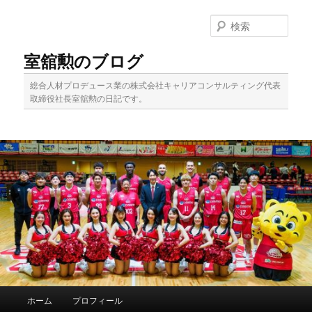
メ
サ
イ
ブ
検
ン
コ
索
コ
ン
室舘勲のブログ
ン
テ
テ
ン
総合人材プロデュース業の株式会社キャリアコンサルティング代表
ン
ツ
取締役社長室舘勲の日記です。
ツ
へ
へ
移
移
動
動
メ
ホーム
プロフィール
イ