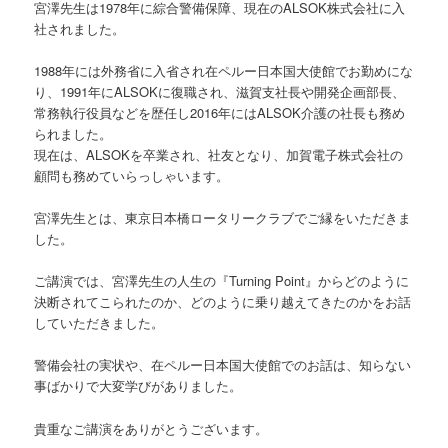
宮澤先生は1978年に綜合警備保障、現在のALSOK株式会社に入
社されました。
1988年には外務省に入省され在ペルー日本国大使館でお勤めにな
り、1991年にALSOKに復職され、滋賀支社長や開発企画部長、
常務執行役員などを歴任し2016年にはALSOK介護の社長も務め
られました。
現在は、ALSOKを卒業され、社友となり、加賀電子株式会社の
顧問も務めていらっしゃいます。
宮澤先生とは、東京日本橋ロータリークラブでご縁をいただきま
した。
ご講演では、宮澤先生の人生の『Turning Point』からどのように
決断されてこられたのか、どのように乗り越えてきたのかをお話
していただきました。
警備会社の実状や、在ペルー日本国大使館でのお話は、知らない
事ばかりで大変学びがありました。
貴重なご講演をありがとうございます。