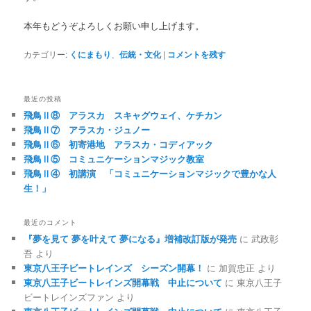
本年もどうぞよろしくお願い申し上げます。
カテゴリー:
くにまもり
、
伝統・文化
|
コメントを残す
最近の投稿
飛鳥Ⅱ⑧ アラスカ スキャグウェイ、ケチカン
飛鳥Ⅱ⑦ アラスカ・ジュノー
飛鳥Ⅱ⑥ 初寄港地 アラスカ・コディアック
飛鳥Ⅱ⑤ コミュニケーションマジック教室
飛鳥Ⅱ④ 初講演 「コミュニケーションマジックで豊かな人
生！」
最近のコメント
『夢を見て 夢を叶えて 夢になる』増補改訂版が発売
に
武政彰
吾
より
東京八王子ビートレインズ シーズン開幕！
に
加賀忠正
より
東京八王子ビートレインズ開幕戦 中止について
に
東京八王子
ビートレインズファン
より