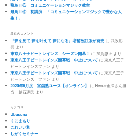
飛鳥Ⅱ⑤ コミュニケーションマジック教室
飛鳥Ⅱ④ 初講演 「コミュニケーションマジックで豊かな人
生！」
最近のコメント
『夢を見て 夢を叶えて 夢になる』増補改訂版が発売
に
武政彰
吾
より
東京八王子ビートレインズ シーズン開幕！
に
加賀忠正
より
東京八王子ビートレインズ開幕戦 中止について
に
東京八王子
ビートレインズファン
より
東京八王子ビートレインズ開幕戦 中止について
に
東京八王子
ビートレンズ ファン
より
2020年5月度 室舘塾ユース【オンライン】
に
Nexus金澤さん担
当 越石琢民
より
カテゴリー
Ubusuna
くにまもり
これいい和
しがくセミナー