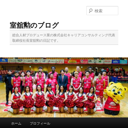
メ
サ
イ
ブ
検
ン
コ
索
コ
ン
室舘勲のブログ
ン
テ
テ
ン
総合人材プロデュース業の株式会社キャリアコンサルティング代表
ン
ツ
取締役社長室舘勲の日記です。
ツ
へ
へ
移
移
動
動
メ
ホーム
プロフィール
イ