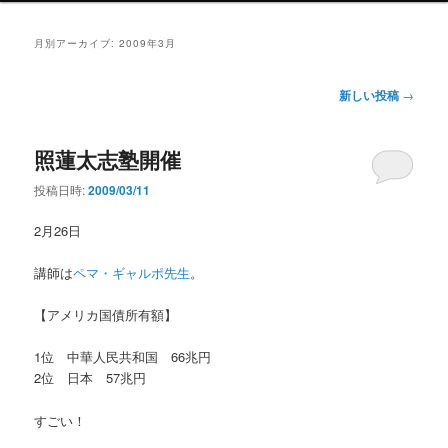
ン
メ
月別アーカイブ:
2009年3月
ニ
ュ
投
新しい投稿
→
ー
稿
ナ
照蓮太志塾開催
ビ
ゲ
投稿日時:
2009/03/11
ー
シ
2月26日
ョ
ン
講師は
ペマ・ギャルポ先生
。
【アメリカ国債所有額】
1位 中華人民共和国 66兆円
2位 日本 57兆円
すごい！