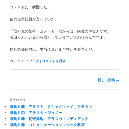
コメントに一瞬困った。
彼の先輩社員が言っていた。
「取引先の某ゲームメーカー様からは、絶賛の声なんです。
藤田くんがいるから取引していますと言われるんですよ」
自分の価値観は、本当にまだまだ狭い事を学んだ。
カテゴリー:
ブログ
|
コメントを残す
投
新しい投稿
→
稿
ナ
ビ
最近の投稿
ゲ
飛鳥Ⅱ⑧ アラスカ スキャグウェイ、ケチカン
ー
飛鳥Ⅱ⑦ アラスカ・ジュノー
シ
飛鳥Ⅱ⑥ 初寄港地 アラスカ・コディアック
ョ
飛鳥Ⅱ⑤ コミュニケーションマジック教室
ン