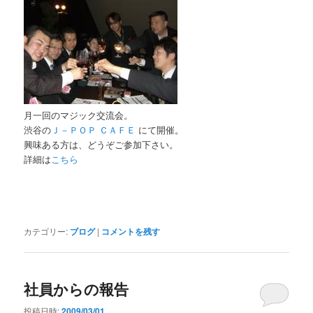
月一回のマジック交流会。
渋谷の
Ｊ－ＰＯＰ ＣＡＦＥ
にて開催。
興味ある方は、どうぞご参加下さい。
詳細は
こちら
カテゴリー:
ブログ
|
コメントを残す
社員からの報告
投稿日時:
2009/03/01