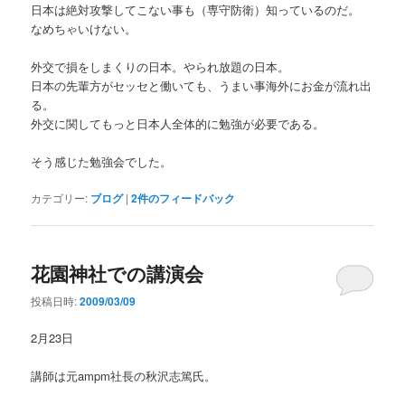
日本は絶対攻撃してこない事も（専守防衛）知っているのだ。
なめちゃいけない。
外交で損をしまくりの日本。やられ放題の日本。
日本の先輩方がセッセと働いても、うまい事海外にお金が流れ出
る。
外交に関してもっと日本人全体的に勉強が必要である。
そう感じた勉強会でした。
カテゴリー:
ブログ
|
2
件のフィードバック
花園神社での講演会
投稿日時:
2009/03/09
2月23日
講師は元ampm社長の秋沢志篤氏。