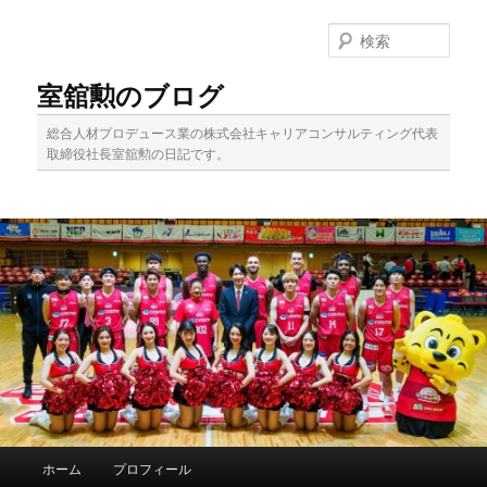
メ
サ
イ
ブ
検
ン
コ
索
コ
ン
室舘勲のブログ
ン
テ
テ
ン
総合人材プロデュース業の株式会社キャリアコンサルティング代表
ン
ツ
取締役社長室舘勲の日記です。
ツ
へ
へ
移
移
動
動
メ
ホーム
プロフィール
イ