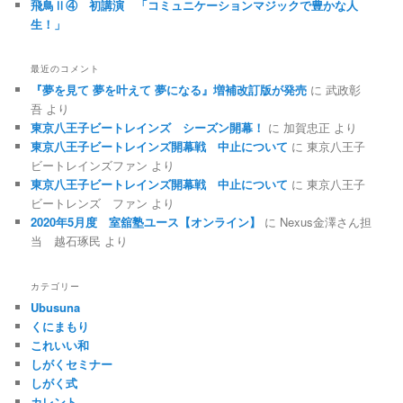
飛鳥Ⅱ④ 初講演 「コミュニケーションマジックで豊かな人
生！」
最近のコメント
『夢を見て 夢を叶えて 夢になる』増補改訂版が発売
に
武政彰
吾
より
東京八王子ビートレインズ シーズン開幕！
に
加賀忠正
より
東京八王子ビートレインズ開幕戦 中止について
に
東京八王子
ビートレインズファン
より
東京八王子ビートレインズ開幕戦 中止について
に
東京八王子
ビートレンズ ファン
より
2020年5月度 室舘塾ユース【オンライン】
に
Nexus金澤さん担
当 越石琢民
より
カテゴリー
Ubusuna
くにまもり
これいい和
しがくセミナー
しがく式
カレント