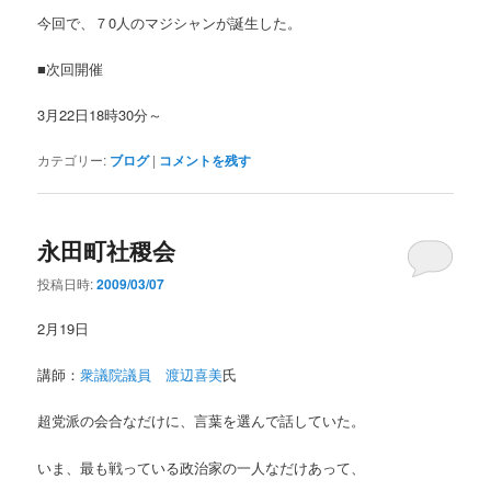
今回で、７0人のマジシャンが誕生した。
■次回開催
3月22日18時30分～
カテゴリー:
ブログ
|
コメントを残す
永田町社稷会
投稿日時:
2009/03/07
2月19日
講師：
衆議院議員 渡辺喜美
氏
超党派の会合なだけに、言葉を選んで話していた。
いま、最も戦っている政治家の一人なだけあって、