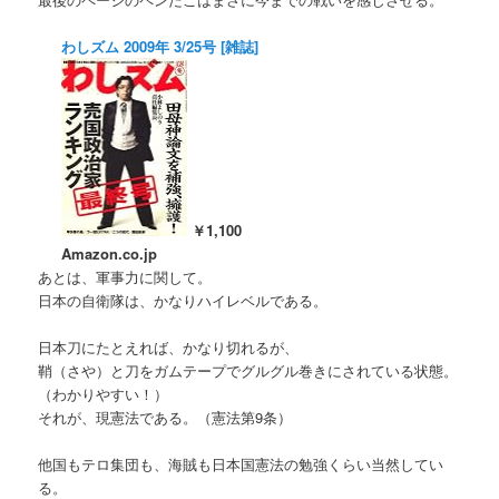
わしズム 2009年 3/25号 [雑誌]
￥1,100
Amazon.co.jp
あとは、軍事力に関して。
日本の自衛隊は、かなりハイレベルである。
日本刀にたとえれば、かなり切れるが、
鞘（さや）と刀をガムテープでグルグル巻きにされている状態。
（わかりやすい！）
それが、現憲法である。（憲法第9条）
他国もテロ集団も、海賊も日本国憲法の勉強くらい当然してい
る。