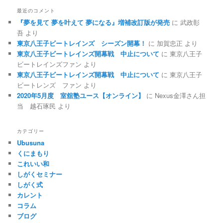
最近のコメント
『夢を見て 夢を叶えて 夢になる』増補改訂版が発売
に
武政彰
吾
より
東京八王子ビートレインズ シーズン開幕！
に
加賀忠正
より
東京八王子ビートレインズ開幕戦 中止について
に
東京八王子
ビートレインズファン
より
東京八王子ビートレインズ開幕戦 中止について
に
東京八王子
ビートレンズ ファン
より
2020年5月度 室舘塾ユース【オンライン】
に
Nexus金澤さん担
当 越石琢民
より
カテゴリー
Ubusuna
くにまもり
これいい和
しがくセミナー
しがく式
カレント
コラム
ブログ