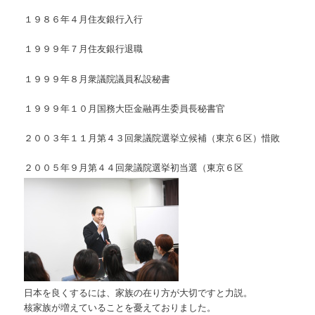
１９８６年４月住友銀行入行
１９９９年７月住友銀行退職
１９９９年８月衆議院議員私設秘書
１９９９年１０月国務大臣金融再生委員長秘書官
２００３年１１月第４３回衆議院選挙立候補（東京６区）惜敗
２００５年９月第４４回衆議院選挙初当選（東京６区
日本を良くするには、家族の在り方が大切ですと力説。
核家族が増えていることを憂えておりました。