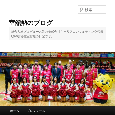
メ
サ
イ
ブ
検
ン
コ
索
コ
ン
室舘勲のブログ
ン
テ
テ
ン
総合人材プロデュース業の株式会社キャリアコンサルティング代表
ン
ツ
取締役社長室舘勲の日記です。
ツ
へ
へ
移
移
動
動
メ
ホーム
プロフィール
イ