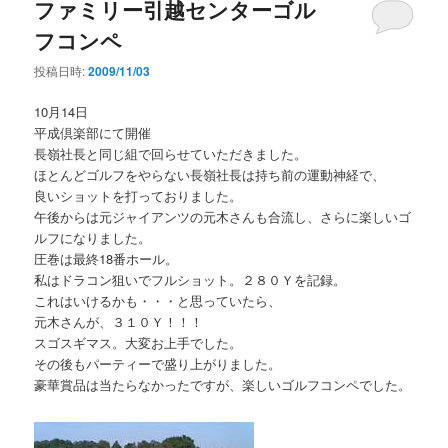
ファミリー引越センターゴル
フコンペ
投稿日時:
2009/11/03
10月14日
平成倶楽部にて開催
長嶺社長と同じ組で回らせていただきました。
ほとんどゴルフをやらない長嶺社長は持ち前の運動神経で、
良いショットを打っておりました。
午後からは元ジャイアンツの元木さんも合流し、さらに楽しいゴ
ルフになりました。
圧巻は最終18番ホール。
私はドラコン狙いでフルショット。２８０Ｙを記録。
これはいけるかも・・・と思っていたら、
元木さんが、３１０Ｙ！！！
スゴスギマス。大変お上手でした。
その後もパーティーで盛り上がりました。
豪華賞品は当たらなかったですが、楽しいゴルフコンペでした。