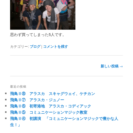
思わず買ってしまった5人です。
カテゴリー:
ブログ
|
コメントを残す
投
新しい投稿
→
稿
ナ
ビ
最近の投稿
ゲ
飛鳥Ⅱ⑧ アラスカ スキャグウェイ、ケチカン
ー
飛鳥Ⅱ⑦ アラスカ・ジュノー
シ
飛鳥Ⅱ⑥ 初寄港地 アラスカ・コディアック
ョ
飛鳥Ⅱ⑤ コミュニケーションマジック教室
ン
飛鳥Ⅱ④ 初講演 「コミュニケーションマジックで豊かな人
生！」