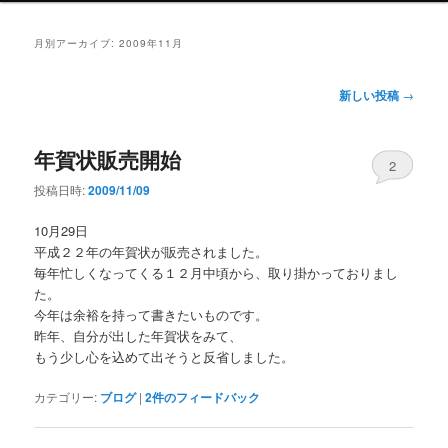
ン
メ
月別アーカイブ:
2009年11月
ニ
ュ
投
新しい投稿
→
ー
稿
ナ
年賀状販売開始
ビ
2
ゲ
投稿日時:
2009/11/09
ー
シ
10月29日
ョ
平成２２年の年賀状が販売されました。
ン
毎年忙しくなってくる１２月中頃から、取り掛かっておりまし
た。
今年は余裕を持って書きたいものです。
昨年、自分が出した年賀状をみて、
もう少し心を込めて出そうと反省しました。
カテゴリー:
ブログ
|
2
件のフィードバック