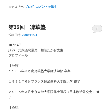
カテゴリー:
ブログ
|
コメントを残す
第32回 凜華塾
2
投稿日時:
2009/11/04
10月14日
講師 元衆議院議員 越智たかお先生
プロフィール
【学歴】
１９８６年３月慶應義塾大学経済学部 卒業
１９９１年６月フランス経済商科大学院大学 修了
２００５年３月東京大学大学院修士課程（日本政治外交史） 修
了
【経歴】