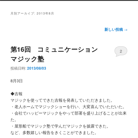
ン
メ
月別アーカイブ:
2013年8月
ニ
ュ
投
新しい投稿
→
ー
稿
ナ
第16回 コミュニケーション
ビ
2
ゲ
マジック塾
ー
シ
投稿日時:
2013/08/03
ョ
ン
8月3日
◆吉報
マジックを使ってできた吉報を発表していただきました。
・老人ホームでマジックショーを行い、大変喜んでいただいた。
・会社でハッピーマジックをやって部署を盛り上げることが出来
た。
・屋形船でマジック塾で学んだマジックを披露できた。
など、多数嬉しい報告をきくことができました。