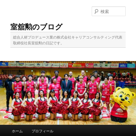
メ
サ
イ
ブ
検
ン
コ
索
コ
ン
室舘勲のブログ
ン
テ
テ
ン
総合人材プロデュース業の株式会社キャリアコンサルティング代表
ン
ツ
取締役社長室舘勲の日記です。
ツ
へ
へ
移
移
動
動
メ
ホーム
プロフィール
イ