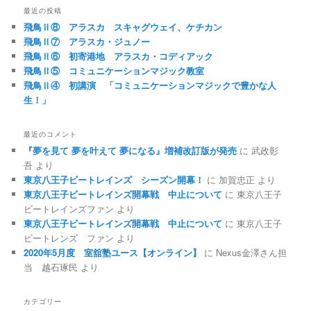
ビ
最近の投稿
ゲ
飛鳥Ⅱ⑧ アラスカ スキャグウェイ、ケチカン
ー
飛鳥Ⅱ⑦ アラスカ・ジュノー
シ
飛鳥Ⅱ⑥ 初寄港地 アラスカ・コディアック
ョ
飛鳥Ⅱ⑤ コミュニケーションマジック教室
ン
飛鳥Ⅱ④ 初講演 「コミュニケーションマジックで豊かな人
生！」
最近のコメント
『夢を見て 夢を叶えて 夢になる』増補改訂版が発売
に
武政彰
吾
より
東京八王子ビートレインズ シーズン開幕！
に
加賀忠正
より
東京八王子ビートレインズ開幕戦 中止について
に
東京八王子
ビートレインズファン
より
東京八王子ビートレインズ開幕戦 中止について
に
東京八王子
ビートレンズ ファン
より
2020年5月度 室舘塾ユース【オンライン】
に
Nexus金澤さん担
当 越石琢民
より
カテゴリー