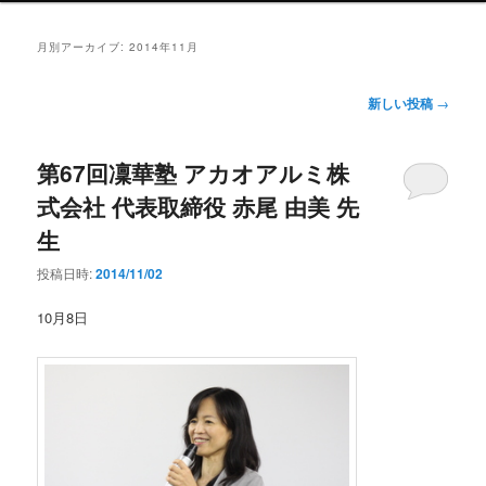
ン
メ
月別アーカイブ:
2014年11月
ニ
ュ
投
新しい投稿
→
ー
稿
ナ
第67回凜華塾 アカオアルミ株
ビ
ゲ
式会社 代表取締役 赤尾 由美 先
ー
生
シ
ョ
投稿日時:
2014/11/02
ン
10月8日