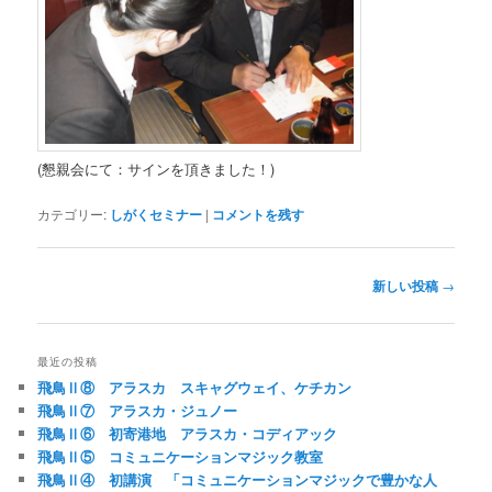
(懇親会にて：サインを頂きました！)
カテゴリー:
しがくセミナー
|
コメントを残す
投
新しい投稿
→
稿
ナ
ビ
最近の投稿
ゲ
飛鳥Ⅱ⑧ アラスカ スキャグウェイ、ケチカン
ー
飛鳥Ⅱ⑦ アラスカ・ジュノー
シ
飛鳥Ⅱ⑥ 初寄港地 アラスカ・コディアック
ョ
飛鳥Ⅱ⑤ コミュニケーションマジック教室
ン
飛鳥Ⅱ④ 初講演 「コミュニケーションマジックで豊かな人