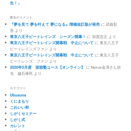
生！」
最近のコメント
『夢を見て 夢を叶えて 夢になる』増補改訂版が発売
に
武政彰
吾
より
東京八王子ビートレインズ シーズン開幕！
に
加賀忠正
より
東京八王子ビートレインズ開幕戦 中止について
に
東京八王子
ビートレインズファン
より
東京八王子ビートレインズ開幕戦 中止について
に
東京八王子
ビートレンズ ファン
より
2020年5月度 室舘塾ユース【オンライン】
に
Nexus金澤さん担
当 越石琢民
より
カテゴリー
Ubusuna
くにまもり
これいい和
しがくセミナー
しがく式
カレント