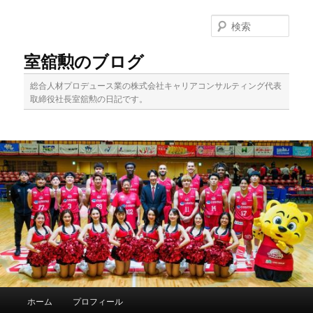
メ
サ
イ
ブ
検
ン
コ
索
コ
ン
室舘勲のブログ
ン
テ
テ
ン
総合人材プロデュース業の株式会社キャリアコンサルティング代表
ン
ツ
取締役社長室舘勲の日記です。
ツ
へ
へ
移
移
動
動
メ
ホーム
プロフィール
イ