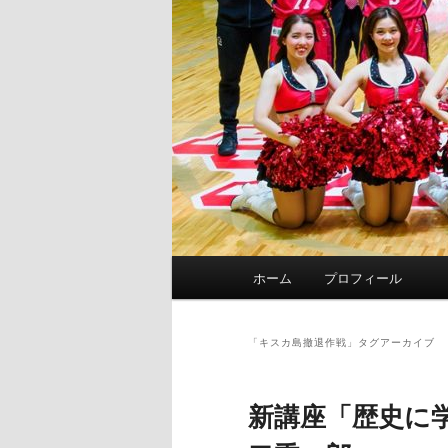
メ
ホーム
プロフィール
イ
ン
メ
「
キスカ島撤退作戦
」タグアーカイブ
ニ
ュ
新講座「歴史に
ー