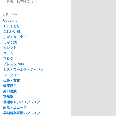
ん担当 越石琢民
より
カテゴリー
Ubusuna
くにまもり
これいい和
しがくセミナー
しがく式
カレント
コラム
ブログ
プレスタPlus
ミス・ワールド・ジャパン
ロータリー
伝統・文化
健康経営
外部講演
室舘塾
就活キャンパスプレスタ
政治・ニュース
早期新卒採用のプレスタ