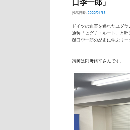
口季一郎」
投稿日時:
2022/01/18
ドイツの迫害を逃れたユダヤ
通称「ヒグチ・ルート」と呼
樋口季一郎の歴史に学ぶリー
講師は岡﨑脩平さんです。