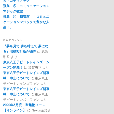
カ・コディアック
飛鳥Ⅱ⑤ コミュニケーション
マジック教室
飛鳥Ⅱ④ 初講演 「コミュニ
ケーションマジックで豊かな人
生！」
最近のコメント
『夢を見て 夢を叶えて 夢にな
る』増補改訂版が発売
に
武政
彰吾
より
東京八王子ビートレインズ シ
ーズン開幕！
に
加賀忠正
より
東京八王子ビートレインズ開幕
戦 中止について
に
東京八王
子ビートレインズファン
より
東京八王子ビートレインズ開幕
戦 中止について
に
東京八王
子ビートレンズ ファン
より
2020年5月度 室舘塾ユース
【オンライン】
に
Nexus金澤さ