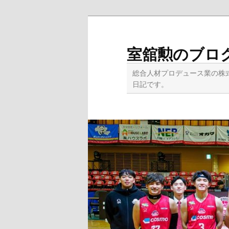
メ
サ
イ
ブ
ン
コ
室舘勲のブロ
コ
ン
ン
テ
総合人材プロデュース業の株
テ
ン
日記です。
ン
ツ
ツ
へ
へ
移
移
動
動