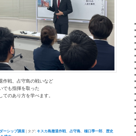
退作戦、占守島の戦いなど
いでも指揮を取った
してのあり方を学べます。
ダーシップ講座
|
タグ:
キスカ島撤退作戦
、
占守島
、
樋口季一郎
、
歴史