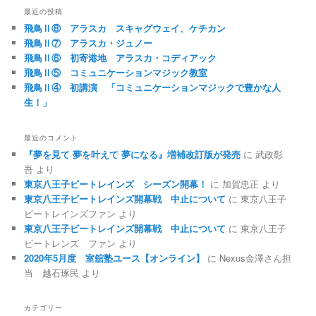
最近の投稿
飛鳥Ⅱ⑧ アラスカ スキャグウェイ、ケチカン
飛鳥Ⅱ⑦ アラスカ・ジュノー
飛鳥Ⅱ⑥ 初寄港地 アラスカ・コディアック
飛鳥Ⅱ⑤ コミュニケーションマジック教室
飛鳥Ⅱ④ 初講演 「コミュニケーションマジックで豊かな人
生！」
最近のコメント
『夢を見て 夢を叶えて 夢になる』増補改訂版が発売
に
武政彰
吾
より
東京八王子ビートレインズ シーズン開幕！
に
加賀忠正
より
東京八王子ビートレインズ開幕戦 中止について
に
東京八王子
ビートレインズファン
より
東京八王子ビートレインズ開幕戦 中止について
に
東京八王子
ビートレンズ ファン
より
2020年5月度 室舘塾ユース【オンライン】
に
Nexus金澤さん担
当 越石琢民
より
カテゴリー