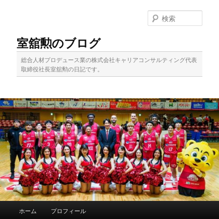
メ
サ
イ
ブ
検
ン
コ
索
コ
ン
室舘勲のブログ
ン
テ
テ
ン
総合人材プロデュース業の株式会社キャリアコンサルティング代表
ン
ツ
取締役社長室舘勲の日記です。
ツ
へ
へ
移
移
動
動
メ
ホーム
プロフィール
イ