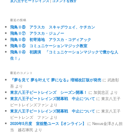
京八王子ビートレインズ
|
コメントを残す
最近の投稿
飛鳥Ⅱ⑧ アラスカ スキャグウェイ、ケチカン
飛鳥Ⅱ⑦ アラスカ・ジュノー
飛鳥Ⅱ⑥ 初寄港地 アラスカ・コディアック
飛鳥Ⅱ⑤ コミュニケーションマジック教室
飛鳥Ⅱ④ 初講演 「コミュニケーションマジックで豊かな人
生！」
最近のコメント
『夢を見て 夢を叶えて 夢になる』増補改訂版が発売
に
武政彰
吾
より
東京八王子ビートレインズ シーズン開幕！
に
加賀忠正
より
東京八王子ビートレインズ開幕戦 中止について
に
東京八王子
ビートレインズファン
より
東京八王子ビートレインズ開幕戦 中止について
に
東京八王子
ビートレンズ ファン
より
2020年5月度 室舘塾ユース【オンライン】
に
Nexus金澤さん担
当 越石琢民
より