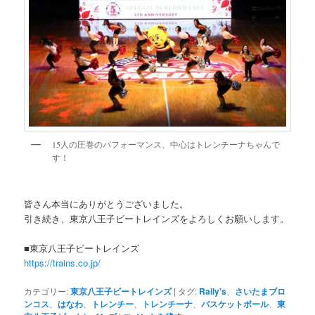
15人の圧巻のパフォーマンス、中心はトレンチーナちゃんで
す！
皆さん本当にありがとうございました。
引き続き、東京八王子ビートレインズをよろしくお願いします。
■東京八王子ビートレインズ
https://trains.co.jp/
カテゴリー:
東京八王子ビートレインズ
|
タグ:
Raily's
、
さいたまブロ
ンコス
、
はなわ
、
トレンチー
、
トレンチーナ
、
バスケットボール
、
東