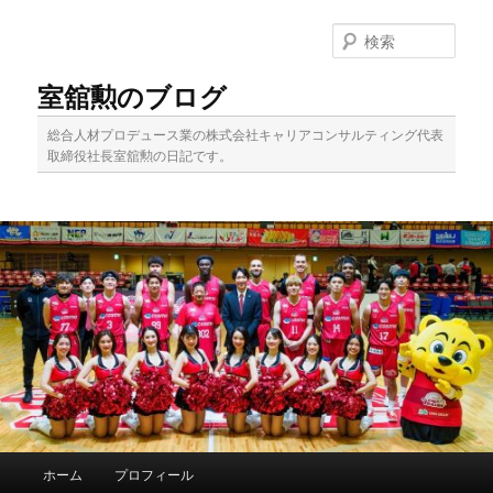
メ
サ
イ
ブ
検
ン
コ
索
コ
ン
室舘勲のブログ
ン
テ
テ
ン
総合人材プロデュース業の株式会社キャリアコンサルティング代表
ン
ツ
取締役社長室舘勲の日記です。
ツ
へ
へ
移
移
動
動
メ
ホーム
プロフィール
イ