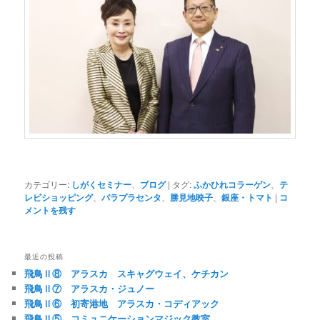
カテゴリー:
しがくセミナー
、
ブログ
|
タグ:
ふかひれコラーゲン
、
テ
レビショッピング
、
バラプラセンタ
、
勝見地映子
、
銀座・トマト
|
コ
メントを残す
最近の投稿
飛鳥Ⅱ⑧ アラスカ スキャグウェイ、ケチカン
飛鳥Ⅱ⑦ アラスカ・ジュノー
飛鳥Ⅱ⑥ 初寄港地 アラスカ・コディアック
飛鳥Ⅱ⑤ コミュニケーションマジック教室