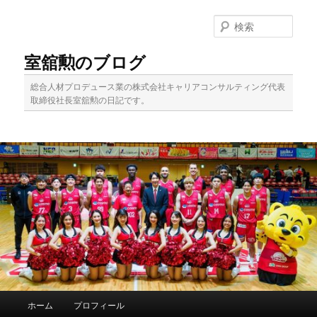
メ
サ
イ
ブ
検
ン
コ
索
コ
ン
室舘勲のブログ
ン
テ
テ
ン
総合人材プロデュース業の株式会社キャリアコンサルティング代表
ン
ツ
取締役社長室舘勲の日記です。
ツ
へ
へ
移
移
動
動
メ
ホーム
プロフィール
イ