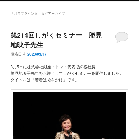
ン
メ
「
バラプラセンタ
」タグアーカイブ
ニ
ュ
ー
第214回しがくセミナー 勝見
地映子先生
投稿日時:
2023/03/17
3月5日に株式会社銀座・トマト代表取締役社長
勝見地映子先生をお迎えしてしがくセミナーを開催しました。
タイトルは「若者は恥をかけ」です。