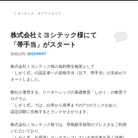
ン
メ
「
ミヨシテック
」タグアーカイブ
ニ
ュ
ー
株式会社ミヨシテック様にて
「帯手当」がスタート
投稿日時:
2023/09/07
株式会社ミヨシテック様の福利厚生施策として
「しがく式」の認定者への資格手当（以下、帯手当）の支給がス
タートしました。
弊社が運営する、リーダーシップの基礎教育「しがく」の教育プ
ログラム
「しがく式」では、白帯から黒帯までの7つのランクがあり、
認定試験に合格するとランクが上がります。
株式会社ミヨシテック様では、早期新卒採用のプレスタをご利用
いただいており、
「しがく式」を受講しランクアップしている内定者を高く評価し