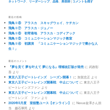
ネットワーク
、
リーダーシップ
、
品格
、
美容師
|
コメントを残す
最近の投稿
飛鳥Ⅱ⑧ アラスカ スキャグウェイ、ケチカン
飛鳥Ⅱ⑦ アラスカ・ジュノー
飛鳥Ⅱ⑥ 初寄港地 アラスカ・コディアック
飛鳥Ⅱ⑤ コミュニケーションマジック教室
飛鳥Ⅱ④ 初講演 「コミュニケーションマジックで豊かな人
生！」
最近のコメント
『夢を見て 夢を叶えて 夢になる』増補改訂版が発売
に
武政彰
吾
より
東京八王子ビートレインズ シーズン開幕！
に
加賀忠正
より
東京八王子ビートレインズ開幕戦 中止について
に
東京八王子
ビートレインズファン
より
東京八王子ビートレインズ開幕戦 中止について
に
東京八王子
ビートレンズ ファン
より
2020年5月度 室舘塾ユース【オンライン】
に
Nexus金澤さん担
当 越石琢民
より