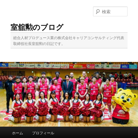
メ
サ
イ
ブ
検
ン
コ
索
コ
ン
室舘勲のブログ
ン
テ
テ
ン
総合人材プロデュース業の株式会社キャリアコンサルティング代表
ン
ツ
取締役社長室舘勲の日記です。
ツ
へ
へ
移
移
動
動
メ
ホーム
プロフィール
イ