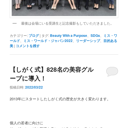
最後は会場にいる受講生と記念撮影もしていただきました。
カテゴリー:
ブログ
|
タグ:
Beauty With a Purpose
、
SDGs
、
ミス・ワ
ールド
、
ミス・ワールド・ジャパン2022
、
リーダーシップ
、
目的ある
美
|
コメントを残す
【しがく式】828名の美容グル
ープに導入！
投稿日時:
2022/03/22
2013年にスタートしたしがく式の歴史が大きく変わります。
個人の若者に向けに