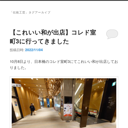
ン
メ
「
伝統工芸
」タグアーカイブ
ニ
ュ
ー
【これいい和が出店】コレド室
町3に行ってきました
投稿日時:
2022/11/04
10月8日より、日本橋のコレド室町3にてこれいい和が出店してお
りました。