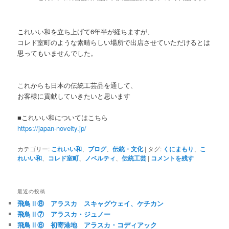
これいい和を立ち上げて6年半が経ちますが、
コレド室町のような素晴らしい場所で出店させていただけるとは
思ってもいませんでした。
これからも日本の伝統工芸品を通して、
お客様に貢献していきたいと思います
■これいい和についてはこちら
https://japan-novelty.jp/
カテゴリー:
これいい和
、
ブログ
、
伝統・文化
|
タグ:
くにまもり
、
こ
れいい和
、
コレド室町
、
ノベルティ
、
伝統工芸
|
コメントを残す
最近の投稿
飛鳥Ⅱ⑧ アラスカ スキャグウェイ、ケチカン
飛鳥Ⅱ⑦ アラスカ・ジュノー
飛鳥Ⅱ⑥ 初寄港地 アラスカ・コディアック