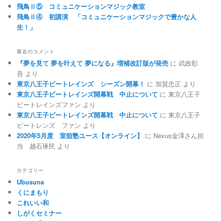
飛鳥Ⅱ⑤ コミュニケーションマジック教室
飛鳥Ⅱ④ 初講演 「コミュニケーションマジックで豊かな人
生！」
最近のコメント
『夢を見て 夢を叶えて 夢になる』増補改訂版が発売
に
武政彰
吾
より
東京八王子ビートレインズ シーズン開幕！
に
加賀忠正
より
東京八王子ビートレインズ開幕戦 中止について
に
東京八王子
ビートレインズファン
より
東京八王子ビートレインズ開幕戦 中止について
に
東京八王子
ビートレンズ ファン
より
2020年5月度 室舘塾ユース【オンライン】
に
Nexus金澤さん担
当 越石琢民
より
カテゴリー
Ubusuna
くにまもり
これいい和
しがくセミナー