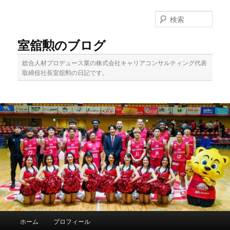
メ
サ
イ
ブ
検
ン
コ
索
コ
ン
室舘勲のブログ
ン
テ
テ
ン
総合人材プロデュース業の株式会社キャリアコンサルティング代表
ン
ツ
取締役社長室舘勲の日記です。
ツ
へ
へ
移
移
動
動
メ
ホーム
プロフィール
イ