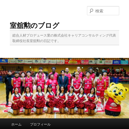
メ
サ
イ
ブ
検
ン
コ
索
コ
ン
室舘勲のブログ
ン
テ
テ
ン
総合人材プロデュース業の株式会社キャリアコンサルティング代表
ン
ツ
取締役社長室舘勲の日記です。
ツ
へ
へ
移
移
動
動
メ
ホーム
プロフィール
イ