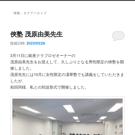
ン
メ
「
俠塾
」タグアーカイブ
ニ
ュ
ー
俠塾 茂原由美先生
投稿日時:
2023/03/26
3月11日に銀座クラブロゼオーナーの
茂原由美先生をお迎えして、久しぶりとなる男性限定の俠塾を開
催しました。
茂原先生には10月に女性限定の凜華塾でも講義をしていただきま
したが、
前回同様、私との対談形式で開催しました。