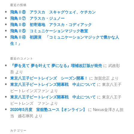
最近の投稿
飛鳥Ⅱ⑧ アラスカ スキャグウェイ、ケチカン
飛鳥Ⅱ⑦ アラスカ・ジュノー
飛鳥Ⅱ⑥ 初寄港地 アラスカ・コディアック
飛鳥Ⅱ⑤ コミュニケーションマジック教室
飛鳥Ⅱ④ 初講演 「コミュニケーションマジックで豊かな人
生！」
最近のコメント
『夢を見て 夢を叶えて 夢になる』増補改訂版が発売
に
武政彰
吾
より
東京八王子ビートレインズ シーズン開幕！
に
加賀忠正
より
東京八王子ビートレインズ開幕戦 中止について
に
東京八王子
ビートレインズファン
より
東京八王子ビートレインズ開幕戦 中止について
に
東京八王子
ビートレンズ ファン
より
2020年5月度 室舘塾ユース【オンライン】
に
Nexus金澤さん担
当 越石琢民
より
カテゴリー