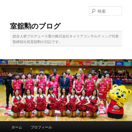
メ
サ
イ
ブ
検
ン
コ
索
コ
ン
室舘勲のブログ
ン
テ
テ
ン
総合人材プロデュース業の株式会社キャリアコンサルティング代表
ン
ツ
取締役社長室舘勲の日記です。
ツ
へ
へ
移
移
動
動
メ
ホーム
プロフィール
イ