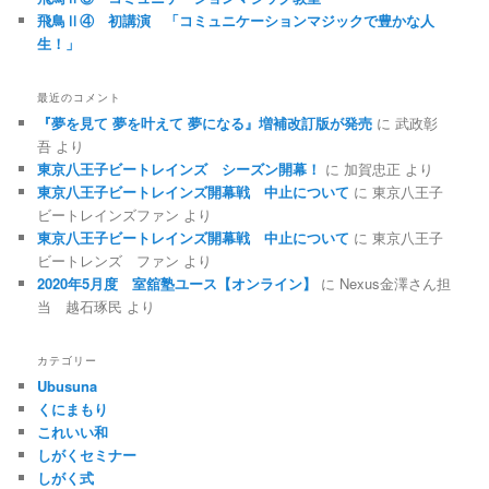
飛鳥Ⅱ④ 初講演 「コミュニケーションマジックで豊かな人
生！」
最近のコメント
『夢を見て 夢を叶えて 夢になる』増補改訂版が発売
に
武政彰
吾
より
東京八王子ビートレインズ シーズン開幕！
に
加賀忠正
より
東京八王子ビートレインズ開幕戦 中止について
に
東京八王子
ビートレインズファン
より
東京八王子ビートレインズ開幕戦 中止について
に
東京八王子
ビートレンズ ファン
より
2020年5月度 室舘塾ユース【オンライン】
に
Nexus金澤さん担
当 越石琢民
より
カテゴリー
Ubusuna
くにまもり
これいい和
しがくセミナー
しがく式