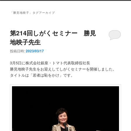
ン
メ
「
勝見地映子
」タグアーカイブ
ニ
ュ
ー
第214回しがくセミナー 勝見
地映子先生
投稿日時:
2023/03/17
3月5日に株式会社銀座・トマト代表取締役社長
勝見地映子先生をお迎えしてしがくセミナーを開催しました。
タイトルは「若者は恥をかけ」です。