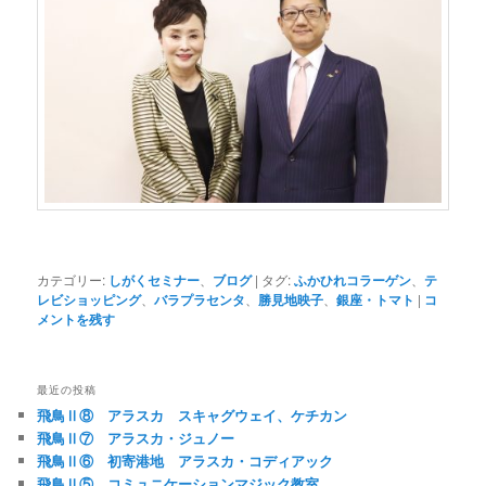
カテゴリー:
しがくセミナー
、
ブログ
|
タグ:
ふかひれコラーゲン
、
テ
レビショッピング
、
バラプラセンタ
、
勝見地映子
、
銀座・トマト
|
コ
メントを残す
最近の投稿
飛鳥Ⅱ⑧ アラスカ スキャグウェイ、ケチカン
飛鳥Ⅱ⑦ アラスカ・ジュノー
飛鳥Ⅱ⑥ 初寄港地 アラスカ・コディアック
飛鳥Ⅱ⑤ コミュニケーションマジック教室