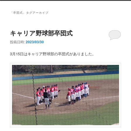
ン
メ
「
卒団式
」タグアーカイブ
ニ
ュ
ー
キャリア野球部卒団式
投稿日時:
2023/03/30
3月15日はキャリア野球部の卒団式がありました。