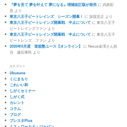
『夢を見て 夢を叶えて 夢になる』増補改訂版が発売
に
武政彰
吾
より
東京八王子ビートレインズ シーズン開幕！
に
加賀忠正
より
東京八王子ビートレインズ開幕戦 中止について
に
東京八王子
ビートレインズファン
より
東京八王子ビートレインズ開幕戦 中止について
に
東京八王子
ビートレンズ ファン
より
2020年5月度 室舘塾ユース【オンライン】
に
Nexus金澤さん担
当 越石琢民
より
カテゴリー
Ubusuna
くにまもり
これいい和
しがくセミナー
しがく式
カレント
コラム
ブログ
プレスタPlus
ミス・ワールド・ジャパン