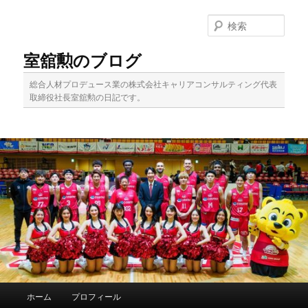
メ
サ
イ
ブ
検
ン
コ
索
コ
ン
室舘勲のブログ
ン
テ
テ
ン
総合人材プロデュース業の株式会社キャリアコンサルティング代表
ン
ツ
取締役社長室舘勲の日記です。
ツ
へ
へ
移
移
動
動
メ
ホーム
プロフィール
イ