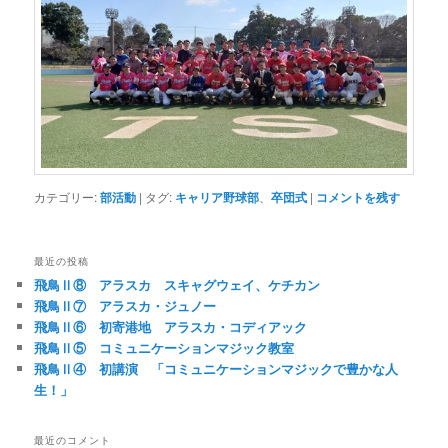
カテゴリー:
部活動
|
タグ:
キャリア野球部
、
卒団式
|
コメントを残す
最近の投稿
飛鳥Ⅱ⑧ アラスカ スキャグウェイ、ケチカン
飛鳥Ⅱ⑦ アラスカ・ジュノー
飛鳥Ⅱ⑥ 初寄港地 アラスカ・コディアック
飛鳥Ⅱ⑤ コミュニケーションマジック教室
飛鳥Ⅱ④ 初講演 「コミュニケーションマジックで豊かな人
生！」
最近のコメント