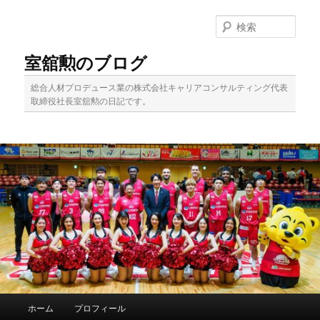
メ
サ
イ
ブ
検
ン
コ
索
コ
ン
室舘勲のブログ
ン
テ
テ
ン
総合人材プロデュース業の株式会社キャリアコンサルティング代表
ン
ツ
取締役社長室舘勲の日記です。
ツ
へ
へ
移
移
動
動
メ
ホーム
プロフィール
イ