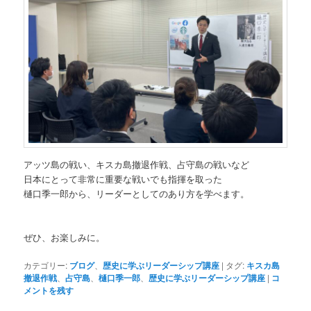
アッツ島の戦い、キスカ島撤退作戦、占守島の戦いなど
日本にとって非常に重要な戦いでも指揮を取った
樋口季一郎から、リーダーとしてのあり方を学べます。
ぜひ、お楽しみに。
カテゴリー:
ブログ
、
歴史に学ぶリーダーシップ講座
|
タグ:
キスカ島
撤退作戦
、
占守島
、
樋口季一郎
、
歴史に学ぶリーダーシップ講座
|
コ
メントを残す