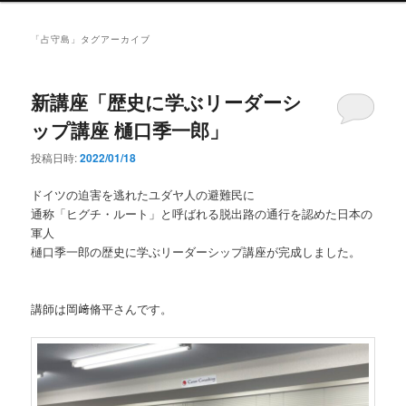
ン
メ
「
占守島
」タグアーカイブ
ニ
ュ
ー
新講座「歴史に学ぶリーダーシ
ップ講座 樋口季一郎」
投稿日時:
2022/01/18
ドイツの迫害を逃れたユダヤ人の避難民に
通称「ヒグチ・ルート」と呼ばれる脱出路の通行を認めた日本の
軍人
樋口季一郎の歴史に学ぶリーダーシップ講座が完成しました。
講師は岡﨑脩平さんです。