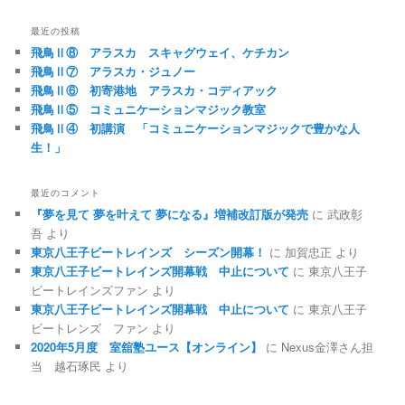
最近の投稿
飛鳥Ⅱ⑧ アラスカ スキャグウェイ、ケチカン
飛鳥Ⅱ⑦ アラスカ・ジュノー
飛鳥Ⅱ⑥ 初寄港地 アラスカ・コディアック
飛鳥Ⅱ⑤ コミュニケーションマジック教室
飛鳥Ⅱ④ 初講演 「コミュニケーションマジックで豊かな人
生！」
最近のコメント
『夢を見て 夢を叶えて 夢になる』増補改訂版が発売
に
武政彰
吾
より
東京八王子ビートレインズ シーズン開幕！
に
加賀忠正
より
東京八王子ビートレインズ開幕戦 中止について
に
東京八王子
ビートレインズファン
より
東京八王子ビートレインズ開幕戦 中止について
に
東京八王子
ビートレンズ ファン
より
2020年5月度 室舘塾ユース【オンライン】
に
Nexus金澤さん担
当 越石琢民
より