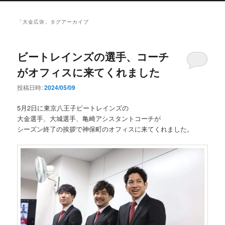
ン
メ
「
大金広弥
」タグアーカイブ
ニ
ュ
ー
ビートレインズの選手、コーチ
がオフィスに来てくれました
投稿日時:
2024/05/09
5月2日に東京八王子ビートレインズの
大金選手、大城選手、亀崎アシスタントコーチが
シーズン終了の挨拶で神保町のオフィスに来てくれました。