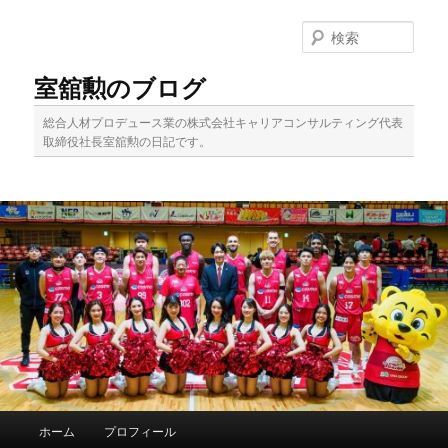
メ
サ
イ
ブ
検
ン
コ
索
コ
ン
室舘勲のブログ
ン
テ
テ
ン
総合人材プロデュース業の株式会社キャリアコンサルティング代表
ン
ツ
取締役社長室舘勲の日記です。
ツ
へ
へ
移
移
動
動
メ
ホーム
プロフィール
イ