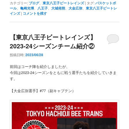
カテゴリー:
ブログ
、
東京八王子ビートレインズ
|
タグ:
バスケットボ
ール
、
亀崎光博
、
八王子
、
大城侑朔
、
大金広弥
、
東京八王子ビートレ
インズ
|
コメントを残す
【東京八王子ビートレインズ】
2023-24シーズンチーム紹介②
投稿日時:
2023/06/28
前回はコーチ陣を紹介しましたが、
今回は2023-24シーズンをともに戦う選手たちを紹介していきま
す。
【大金広弥選手】#77（副キャプテン）