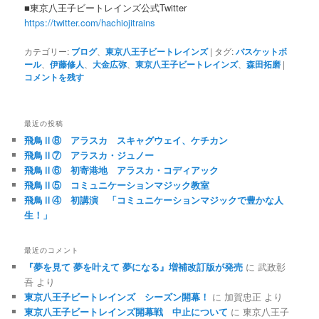
■東京八王子ビートレインズ公式Twitter
https://twitter.com/hachiojitrains
カテゴリー:
ブログ
、
東京八王子ビートレインズ
|
タグ:
バスケットボ
ール
、
伊藤修人
、
大金広弥
、
東京八王子ビートレインズ
、
森田拓磨
|
コメントを残す
最近の投稿
飛鳥Ⅱ⑧ アラスカ スキャグウェイ、ケチカン
飛鳥Ⅱ⑦ アラスカ・ジュノー
飛鳥Ⅱ⑥ 初寄港地 アラスカ・コディアック
飛鳥Ⅱ⑤ コミュニケーションマジック教室
飛鳥Ⅱ④ 初講演 「コミュニケーションマジックで豊かな人
生！」
最近のコメント
『夢を見て 夢を叶えて 夢になる』増補改訂版が発売
に
武政彰
吾
より
東京八王子ビートレインズ シーズン開幕！
に
加賀忠正
より
東京八王子ビートレインズ開幕戦 中止について
に
東京八王子