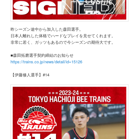
昨シーズン途中から加入した森田選手。
日本人離れした体格でハードなプレイを見せてくれます。
非常に若く、ガッツもあるので今シーズンの期待大です。
■森田拓磨選手契約締結のお知らせ
https://trains.co.jp/news/detail/id=15126
【伊藤修人選手】#14