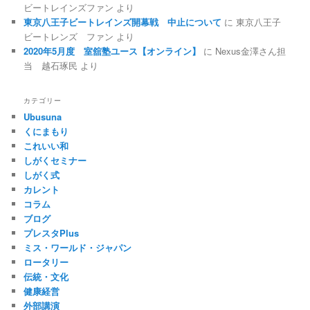
ビートレインズファン
より
東京八王子ビートレインズ開幕戦 中止について
に
東京八王子
ビートレンズ ファン
より
2020年5月度 室舘塾ユース【オンライン】
に
Nexus金澤さん担
当 越石琢民
より
カテゴリー
Ubusuna
くにまもり
これいい和
しがくセミナー
しがく式
カレント
コラム
ブログ
プレスタPlus
ミス・ワールド・ジャパン
ロータリー
伝統・文化
健康経営
外部講演