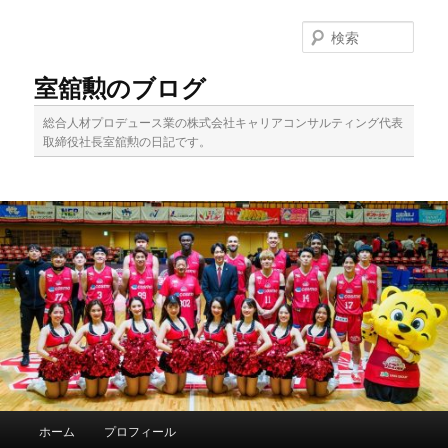
メ
サ
イ
ブ
検
ン
コ
索
コ
ン
室舘勲のブログ
ン
テ
テ
ン
総合人材プロデュース業の株式会社キャリアコンサルティング代表
ン
ツ
取締役社長室舘勲の日記です。
ツ
へ
へ
移
移
動
動
メ
ホーム
プロフィール
イ