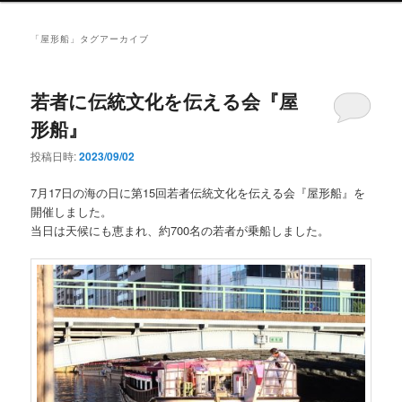
ン
メ
「
屋形船
」タグアーカイブ
ニ
ュ
ー
若者に伝統文化を伝える会『屋
形船』
投稿日時:
2023/09/02
7月17日の海の日に第15回若者伝統文化を伝える会『屋形船』を
開催しました。
当日は天候にも恵まれ、約700名の若者が乗船しました。