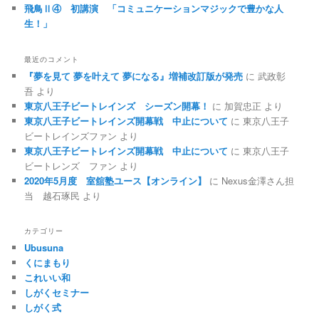
飛鳥Ⅱ④ 初講演 「コミュニケーションマジックで豊かな人
生！」
最近のコメント
『夢を見て 夢を叶えて 夢になる』増補改訂版が発売
に
武政彰
吾
より
東京八王子ビートレインズ シーズン開幕！
に
加賀忠正
より
東京八王子ビートレインズ開幕戦 中止について
に
東京八王子
ビートレインズファン
より
東京八王子ビートレインズ開幕戦 中止について
に
東京八王子
ビートレンズ ファン
より
2020年5月度 室舘塾ユース【オンライン】
に
Nexus金澤さん担
当 越石琢民
より
カテゴリー
Ubusuna
くにまもり
これいい和
しがくセミナー
しがく式