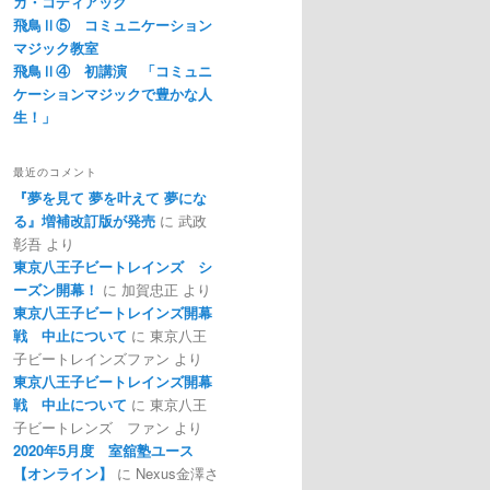
カ・コディアック
飛鳥Ⅱ⑤ コミュニケーション
マジック教室
飛鳥Ⅱ④ 初講演 「コミュニ
ケーションマジックで豊かな人
生！」
最近のコメント
『夢を見て 夢を叶えて 夢にな
る』増補改訂版が発売
に
武政
彰吾
より
東京八王子ビートレインズ シ
ーズン開幕！
に
加賀忠正
より
東京八王子ビートレインズ開幕
戦 中止について
に
東京八王
子ビートレインズファン
より
東京八王子ビートレインズ開幕
戦 中止について
に
東京八王
子ビートレンズ ファン
より
2020年5月度 室舘塾ユース
【オンライン】
に
Nexus金澤さ