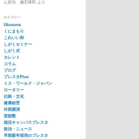
ん担当 越石琢民
より
カテゴリー
Ubusuna
くにまもり
これいい和
しがくセミナー
しがく式
カレント
コラム
ブログ
プレスタPlus
ミス・ワールド・ジャパン
ロータリー
伝統・文化
健康経営
外部講演
室舘塾
就活キャンパスプレスタ
政治・ニュース
早期新卒採用のプレスタ