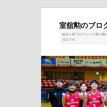
メ
サ
イ
ブ
ン
コ
室舘勲のブロ
コ
ン
ン
テ
総合人材プロデュース業の株
テ
ン
日記です。
ン
ツ
ツ
へ
へ
移
移
動
動