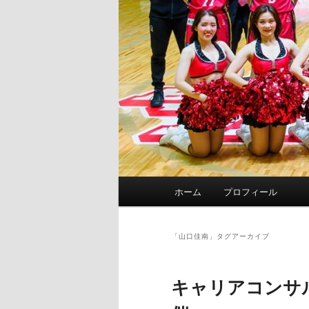
メ
ホーム
プロフィール
イ
ン
メ
「
山口佳南
」タグアーカイブ
ニ
ュ
キャリアコンサ
ー